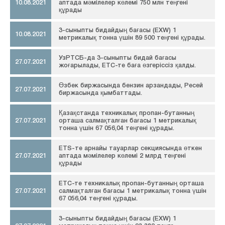
10.08.2021
аптада мәмілелер көлемі 750 млн теңгені
құрады
3-сыныпты бидайдың бағасы (EXW) 1
10.08.2021
метрикалық тонна үшін 89 500 теңгені құрады.
УзРТСБ-да 3-сыныпты бидай бағасы
27.07.2021
жоғарылады, ЕТС-те баға өзгеріссіз қалды.
Өзбек биржасында бензин арзандады, Ресей
27.07.2021
биржасында қымбаттады.
Қазақстанда техникалық пропан-бутанның
27.07.2021
орташа салмақталған бағасы 1 метрикалық
тонна үшін 67 056,04 теңгені құрады.
ETS-те арнайы тауарлар секциясында өткен
27.07.2021
аптада мәмілелер көлемі 2 млрд теңгені
құрады
ЕТС-те техникалық пропан-бутанның орташа
27.07.2021
салмақталған бағасы 1 метрикалық тонна үшін
67 056,04 теңгені құрады.
3-сыныпты бидайдың бағасы (EXW) 1