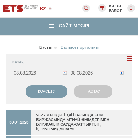
КУРСЫ
KZ
ВАЛЮТ
САЙТ МӘЗІРІ
Басты
Баспасөз орталығы
Кезең
2023 ЖЫЛДЫҢ ҚАҢТАРЫНДА ЕСЖ
БИРЖАСЫНДА МҰНАЙ ӨНІМДЕРІМЕН
30.01.2023
БИРЖАЛЫҚ САУДА-САТТЫҚТЫҢ
ҚОРЫТЫНДЫЛАРЫ