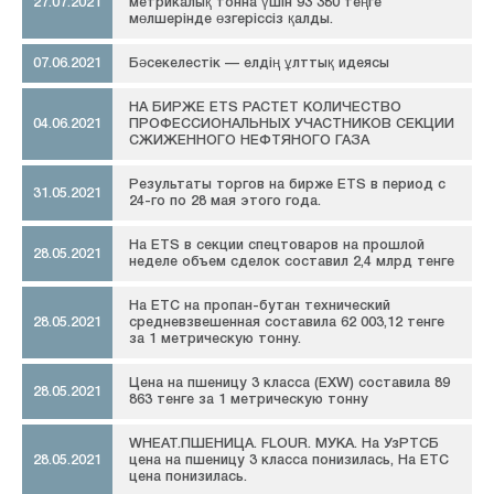
27.07.2021
метрикалық тонна үшін 93 380 теңге
мөлшерінде өзгеріссіз қалды.
07.06.2021
Бәсекелестік — елдің ұлттық идеясы
НА БИРЖЕ ETS РАСТЕТ КОЛИЧЕСТВО
04.06.2021
ПРОФЕССИОНАЛЬНЫХ УЧАСТНИКОВ СЕКЦИИ
СЖИЖЕННОГО НЕФТЯНОГО ГАЗА
Результаты торгов на бирже ETS в период с
31.05.2021
24-го по 28 мая этого года.
На ETS в секции спецтоваров на прошлой
28.05.2021
неделе объем сделок составил 2,4 млрд тенге
На ЕТС на пропан-бутан технический
28.05.2021
средневзвешенная составила 62 003,12 тенге
за 1 метрическую тонну.
Цена на пшеницу 3 класса (EXW) составила 89
28.05.2021
863 тенге за 1 метрическую тонну
WHEAT.ПШЕНИЦА. FLOUR. МУКА. На УзРТСБ
28.05.2021
цена на пшеницу 3 класса понизилась, На ЕТС
цена понизилась.