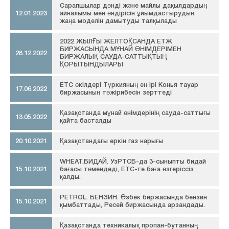
Сарапшылар дәнді және майлы дақылдардың
12.01.2023
айналымы мен өндірісін ұйымдастырудың
жаңа моделін дамытуды талқылады
2022 ЖЫЛҒЫ ЖЕЛТОҚСАНДА ЕТЖ
БИРЖАСЫНДА МҰНАЙ ӨНІМДЕРІМЕН
28.12.2022
БИРЖАЛЫҚ САУДА-САТТЫҚТЫҢ
ҚОРЫТЫНДЫЛАРЫ
ЕТС өкілдері Түркияның ең ірі Конья тауар
17.06.2022
биржасының тәжірибесін зерттеді
Қазақстанда мұнай өнімдерінің сауда-саттығы
13.05.2022
қайта басталды
20.10.2021
Қазақстандағы еркін газ нарығы
WHEAT.БИДАЙ. УзРТСБ-да 3-сыныпты бидай
15.10.2021
бағасы төмендеді, ЕТС-те баға өзгеріссіз
қалды.
PETROL. БЕНЗИН. Өзбек биржасында бензин
15.10.2021
қымбаттады, Ресей биржасында арзандады.
Қазақстанда техникалық пропан-бутанның