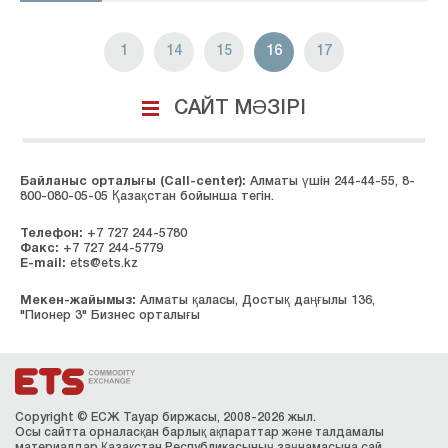
1
14
15
16
17
САЙТ МӘЗІРІ
Байланыс орталығы (Сall-center):
Алматы үшін 244-44-55, 8-
800-080-05-05 Қазақстан бойынша тегін.
Телефон:
+7 727 244-5780
Факс:
+7 727 244-5779
E-mail:
ets@ets.kz
Мекен-жайымыз:
Алматы қаласы, Достық даңғылы 136,
"Пионер 3" Бизнес орталығы
Copyright © ЕСЖ Тауар биржасы, 2008-2026 жыл.
Осы сайтта орналасқан барлық ақпараттар және талдамалы
материалдар Қазақстан Республикасының заңнамасына сай