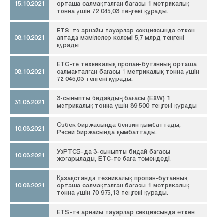
15.10.2021
орташа салмақталған бағасы 1 метрикалық
тонна үшін 72 045,03 теңгені құрады.
ETS-те арнайы тауарлар секциясында өткен
08.10.2021
аптада мәмілелер көлемі 5,7 млрд теңгені
құрады
ЕТС-те техникалық пропан-бутанның орташа
08.10.2021
салмақталған бағасы 1 метрикалық тонна үшін
72 045,03 теңгені құрады.
3-сыныпты бидайдың бағасы (EXW) 1
31.08.2021
метрикалық тонна үшін 89 500 теңгені құрады
Өзбек биржасында бензин қымбаттады,
10.08.2021
Ресей биржасында қымбаттады.
УзРТСБ-да 3-сыныпты бидай бағасы
10.08.2021
жоғарылады, ЕТС-те баға төмендеді.
Қазақстанда техникалық пропан-бутанның
10.08.2021
орташа салмақталған бағасы 1 метрикалық
тонна үшін 70 975,13 теңгені құрады.
ETS-те арнайы тауарлар секциясында өткен