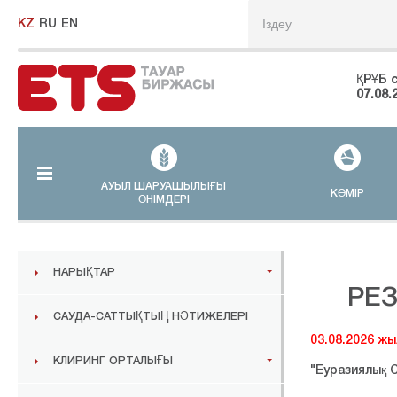
KZ
RU
EN
ҚРҰБ 
07.08.
АУЫЛ ШАРУАШЫЛЫҒЫ
КӨМІР
ӨНІМДЕРІ
НАРЫҚТАР
РЕ
САУДА-САТТЫҚТЫҢ НӘТИЖЕЛЕРІ
03.08
.2026 жы
КЛИРИНГ ОРТАЛЫҒЫ
"Еуразиялық С