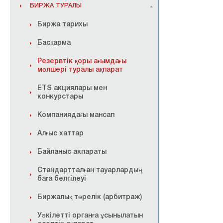
БИРЖА ТУРАЛЫ
Биржа тарихы
Басқарма
Резервтік қоры ағымдағы
мөлшері туралы ақпарат
ETS акциялары мен
конкурстары
Компаниядағы мансап
Алғыс хаттар
Байланыс акпараты
Стандартталған тауарлардың
баға белгілеуi
Биржалық төрелік (арбитраж)
Уәкілетті органға ұсынылатын