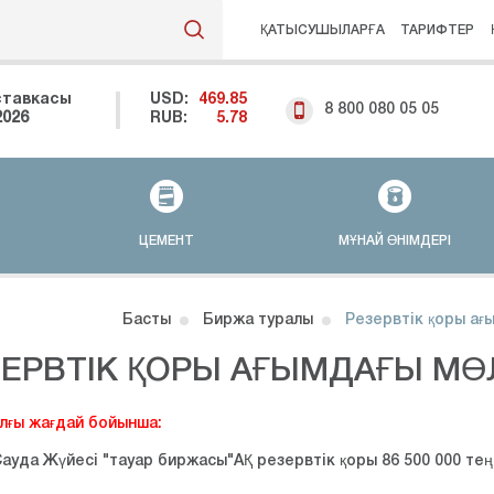
ҚАТЫСУШЫЛАРҒА
ТАРИФТЕР
ставкасы
USD:
469.85
8 800 080 05 05
2026
RUB:
5.78
ЦЕМЕНТ
МҰНАЙ ӨНІМДЕРІ
Басты
Биржа туралы
Резервтік қоры ағ
ЗЕРВТІК ҚОРЫ АҒЫМДАҒЫ МӨ
лғы жағдай бойынша:
ауда Жүйесі "тауар биржасы"АҚ резервтік қоры 86 500 000 тең