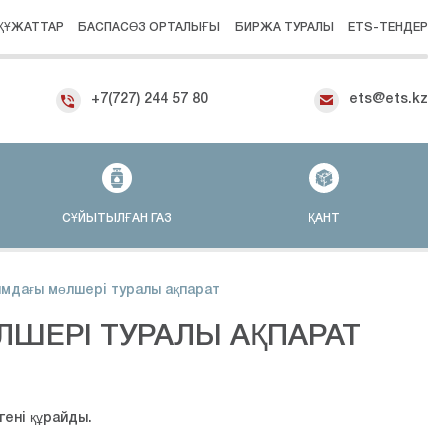
ҚҰЖАТТАР
БАСПАСӨЗ ОРТАЛЫҒЫ
БИРЖА ТУРАЛЫ
ETS-ТЕНДЕР
+7(727) 244 57 80
ets@ets.kz
СҰЙЫТЫЛҒАН ГАЗ
ҚАНТ
ымдағы мөлшері туралы ақпарат
ЛШЕРІ ТУРАЛЫ АҚПАРАТ
гені құрайды.