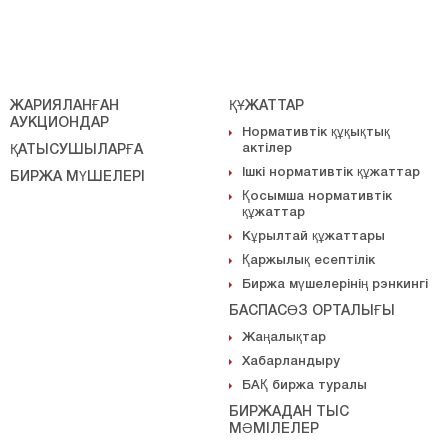
ЖАРИЯЛАНҒАН
ҚҰЖАТТАР
АУКЦИОНДАР
Нормативтік құқықтық
актілер
ҚАТЫСУШЫЛАРҒА
Ішкі нормативтік құжаттар
БИРЖА МҮШЕЛЕРІ
Қосымша нормативтік
құжаттар
Кұрылтай құжаттары
Қаржылық есептілік
Биржа мүшелерінің рэнкингі
БАСПАСӨЗ ОРТАЛЫҒЫ
Жаңалықтар
Хабарландыру
БАҚ биржа туралы
БИРЖАДАН ТЫС
МӘМІЛЕЛЕР