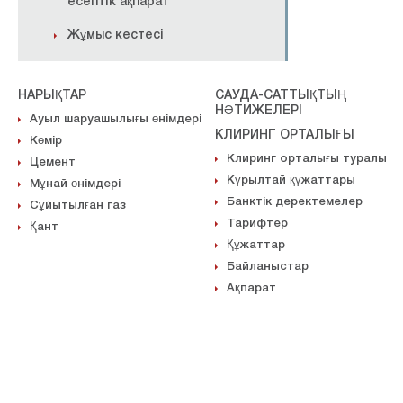
есептік ақпарат
Жұмыс кестесі
НАРЫҚТАР
САУДА-САТТЫҚТЫҢ
НӘТИЖЕЛЕРІ
Ауыл шаруашылығы өнімдері
КЛИРИНГ ОРТАЛЫҒЫ
Көмір
Клиринг орталығы туралы
Цемент
Кұрылтай құжаттары
Мұнай өнімдері
Банктік деректемелер
Сұйытылған газ
Тарифтер
Қант
Құжаттар
Байланыстар
Ақпарат