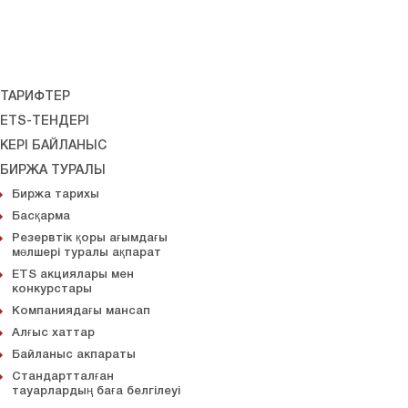
ТАРИФТЕР
ETS-ТЕНДЕРІ
КЕРІ БАЙЛАНЫС
БИРЖА ТУРАЛЫ
Биржа тарихы
Басқарма
Резервтік қоры ағымдағы
мөлшері туралы ақпарат
ETS акциялары мен
конкурстары
Компаниядағы мансап
Алғыс хаттар
Байланыс акпараты
Стандартталған
тауарлардың баға белгілеуi