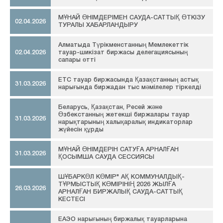
МҰНАЙ ӨНІМДЕРІМЕН САУДА-САТТЫҚ ӨТКІЗУ
02.04.2026
ТУРАЛЫ ХАБАРЛАНДЫРУ
Алматыда Түрікменстанның Мемлекеттік
02.04.2026
тауар-шикізат биржасы делегациясының
сапары өтті
ETC тауар биржасында Қазақстанның астық
31.03.2026
нарығында биржадан тыс мәмілелер тіркелді
Беларусь, Қазақстан, Ресей және
Өзбекстанның жетекші биржалары тауар
31.03.2026
нарықтарының халықаралық индикаторлар
жүйесін құрды
МҰНАЙ ӨНІМДЕРІН САТУҒА АРНАЛҒАН
31.03.2026
ҚОСЫМША САУДА СЕССИЯСЫ
ШҰБАРКӨЛ КӨМІР" АҚ КОММУНАЛДЫҚ-
ТҰРМЫСТЫҚ КӨМІРІНІҢ 2026 ЖЫЛҒА
26.03.2026
АРНАЛҒАН БИРЖАЛЫҚ САУДА-САТТЫҚ
КЕСТЕСІ
ЕАЭО нарығының биржалық тауарларына