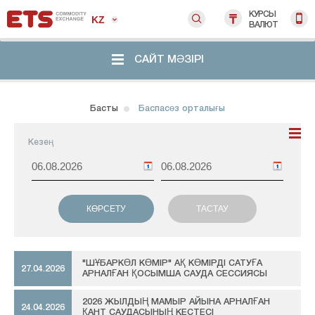
КУРСЫ
KZ
ВАЛЮТ
САЙТ МӘЗІРІ
Басты
Баспасөз орталығы
Кезең
"ШҰБАРКӨЛ КӨМІР" АҚ КӨМІРДІ САТУҒА
27.04.2026
АРНАЛҒАН ҚОСЫМША САУДА СЕССИЯСЫ
2026 ЖЫЛДЫҢ МАМЫР АЙЫНА АРНАЛҒАН
24.04.2026
ҚАНТ САУДАСЫНЫҢ КЕСТЕСІ