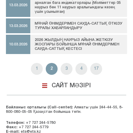
арналған баға индикаторлары (Мәліметтер 05
13.03.2026
наурыз бен 11 наурыз аралығындағы кезең
үшін ұсынылған)
МҰНАЙ ӨНІМДЕРІМЕН САУДА-САТТЫҚ ӨТКІЗУ
13.03.2026
ТУРАЛЫ ХАБАРЛАНДЫРУ
2026 ЖЫЛДЫҢ НАУРЫЗ АЙЫНА ЖЕТКІЗУ
10.03.2026
ЖОСПАРЫ БОЙЫНША МҰНАЙ ӨНІМДЕРІМЕН
САУДА-САТТЫҚ КЕСТЕСІ
1
2
3
4
17
САЙТ МӘЗІРІ
Байланыс орталығы (Сall-center):
Алматы үшін 244-44-55, 8-
800-080-05-05 Қазақстан бойынша тегін.
Телефон:
+7 727 244-5780
Факс:
+7 727 244-5779
E-mail:
ets@ets.kz