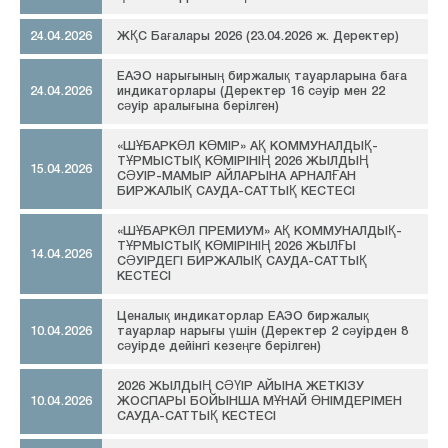
24.04.2026
ЖҚС Бағалары 2026 (23.04.2026 ж. Деректер)
ЕАЭО нарығының биржалық тауарларына баға
24.04.2026
индикаторлары (Деректер 16 сәуір мен 22
сәуір аралығына берілген)
«ШҰБАРКӨЛ КӨМІР» АҚ КОММУНАЛДЫҚ-
ТҰРМЫСТЫҚ КӨМІРІНІҢ 2026 ЖЫЛДЫҢ
15.04.2026
СӘУІР-МАМЫР АЙЛАРЫНА АРНАЛҒАН
БИРЖАЛЫҚ САУДА-САТТЫҚ КЕСТЕСІ
«ШҰБАРКӨЛ ПРЕМИУМ» АҚ КОММУНАЛДЫҚ-
ТҰРМЫСТЫҚ КӨМІРІНІҢ 2026 ЖЫЛҒЫ
14.04.2026
СӘУІРДЕГІ БИРЖАЛЫҚ САУДА-САТТЫҚ
КЕСТЕСІ
Ценалық индикаторлар ЕАЭО биржалық
10.04.2026
тауарлар нарығы үшін (Деректер 2 сәуірден 8
сәуірде дейінгі кезеңге берілген)
2026 ЖЫЛДЫҢ СӘҮІР АЙЫНА ЖЕТКІЗУ
10.04.2026
ЖОСПАРЫ БОЙЫНША МҰНАЙ ӨНІМДЕРІМЕН
САУДА-САТТЫҚ КЕСТЕСІ