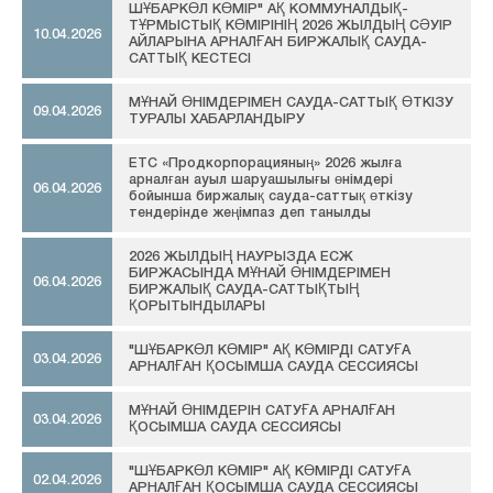
ШҰБАРКӨЛ КӨМІР" АҚ КОММУНАЛДЫҚ-
ТҰРМЫСТЫҚ КӨМІРІНІҢ 2026 ЖЫЛДЫҢ СӘУІР
10.04.2026
АЙЛАРЫНА АРНАЛҒАН БИРЖАЛЫҚ САУДА-
САТТЫҚ КЕСТЕСІ
МҰНАЙ ӨНІМДЕРІМЕН САУДА-САТТЫҚ ӨТКІЗУ
09.04.2026
ТУРАЛЫ ХАБАРЛАНДЫРУ
ЕТС «Продкорпорацияның» 2026 жылға
арналған ауыл шаруашылығы өнімдері
06.04.2026
бойынша биржалық сауда-саттық өткізу
тендерінде жеңімпаз деп танылды
2026 ЖЫЛДЫҢ НАУРЫЗДА ЕСЖ
БИРЖАСЫНДА МҰНАЙ ӨНІМДЕРІМЕН
06.04.2026
БИРЖАЛЫҚ САУДА-САТТЫҚТЫҢ
ҚОРЫТЫНДЫЛАРЫ
"ШҰБАРКӨЛ КӨМІР" АҚ КӨМІРДІ САТУҒА
03.04.2026
АРНАЛҒАН ҚОСЫМША САУДА СЕССИЯСЫ
МҰНАЙ ӨНІМДЕРІН САТУҒА АРНАЛҒАН
03.04.2026
ҚОСЫМША САУДА СЕССИЯСЫ
"ШҰБАРКӨЛ КӨМІР" АҚ КӨМІРДІ САТУҒА
02.04.2026
АРНАЛҒАН ҚОСЫМША САУДА СЕССИЯСЫ