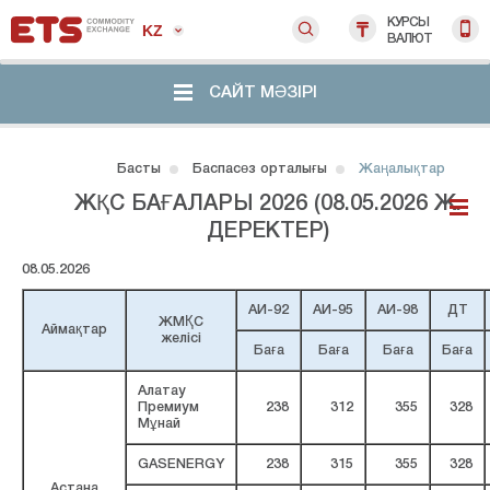
КУРСЫ
KZ
ВАЛЮТ
САЙТ МӘЗІРІ
Басты
Баспасөз орталығы
Жаңалықтар
ЖҚС БАҒАЛАРЫ 2026 (08.05.2026 Ж.
ДЕРЕКТЕР)
08.05.2026
АИ-92
АИ-95
АИ-98
ДТ
ЖМҚС
Аймақтар
желісі
Баға
Баға
Баға
Баға
Алатау
Премиум
238
312
355
328
Мұнай
GASENERGY
238
315
355
328
Астана