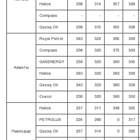
Helios
238
314
357
328
Compass
-
-
-
-
Qazaq Oil
238
315
355
328
Royal Petrol
240
322
365
336
Compass
238
320
375
330
GASENERGY
239
320
360
335
Алматы
Helios
240
320
362
336
Qazaq Oil
240
322
360
336
Сокол
238
320
360
330
Helios
237
311
338
325
PETROLUX
224
290
0
317
Павлодар
Qazaq Oil
237
314
0
325