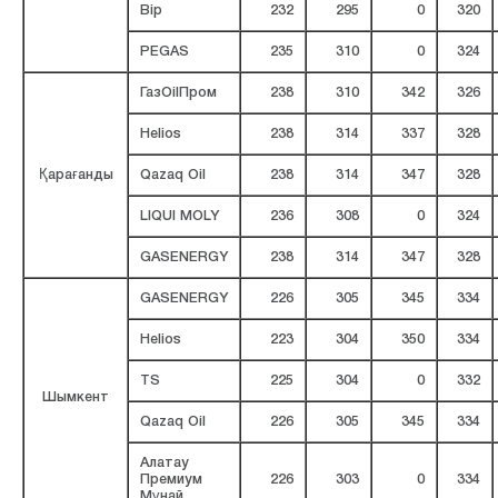
Bip
232
295
0
320
PEGAS
235
310
0
324
ГазOilПром
238
310
342
326
Helios
238
314
337
328
Қарағанды
Qazaq Oil
238
314
347
328
LIQUI MOLY
236
308
0
324
GASENERGY
238
314
347
328
GASENERGY
226
305
345
334
Helios
223
304
350
334
TS
225
304
0
332
Шымкент
Qazaq Oil
226
305
345
334
Алатау
Премиум
226
303
0
334
Мұнай