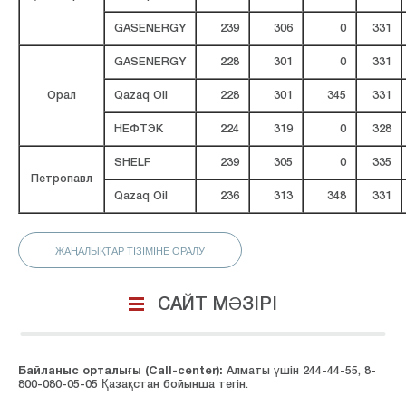
GASENERGY
239
306
0
331
GASENERGY
228
301
0
331
Орал
Qazaq Oil
228
301
345
331
НЕФТЭК
224
319
0
328
SHELF
239
305
0
335
Петропавл
Qazaq Oil
236
313
348
331
ЖАҢАЛЫҚТАР ТІЗІМІНЕ ОРАЛУ
САЙТ МӘЗІРІ
Байланыс орталығы (Сall-center):
Алматы үшін 244-44-55, 8-
800-080-05-05 Қазақстан бойынша тегін.