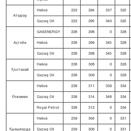
Helios
222
294
337
325
Атырау
Qazaq Oil
222
295
340
325
GASENERGY
228
298
0
328
Ақтөбе
Helios
228
296
345
328
Qazaq Oil
228
298
345
328
Helios
238
308
0
326
Қостанай
Qazaq Oil
238
309
0
326
Helios
238
311
339
334
Өскемен
Qazaq Oil
238
314
348
334
Royal Petrol
328
312
0
334
Helios
239
304
0
331
Қызылорда
Qazaq Oil
239
306
0
331