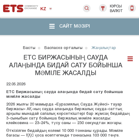
КУРСЫ
KZ
ВАЛЮТ
САЙТ МӘЗІРІ
Басты
Баспасөз орталығы
Жаңалықтар
ЕТС БИРЖАСЫНЫҢ САУДА
АЛАҢЫНДА БИДАЙ САТУ БОЙЫНША
МӘМІЛЕ ЖАСАЛДЫ
22.05.2026
ЕТС Биржасының сауда алаңында бидай сату бойынша
мәміле жасалды
2026 жылғы 20 мамырда «Еуразиялық Сауда Жүйесі» тауар
биржасы» АҚ-ның сауда алаңында биржалық сауда-саттық
арқылы мынадай сапалық көрсеткіштері бар жұмсақ бидайдың
3-сыныбын сату бойынша биржалық мәміле жасалды:
клейковина — 23–24%, түсу саны — 230 секундтан жоғары.
Өткізілген бидайдың көлемі 10 000 тоннаны құрады. Мәміле
бағасы — ҚҚС қоса есептегенде тоннасына 103 000 теңге.