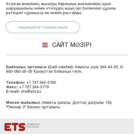
Аталған мәміленің жасалуы биржалық механизмнің ауыл
шаруашылығы өнімін өткізудің ашық әрі бәсекелес құралы
ретіндегі сұранысқа ие екенін растайды.
ЖАҢАЛЫҚТАР ТІЗІМІНЕ ОРАЛУ
САЙТ МӘЗІРІ
Байланыс орталығы (Сall-center):
Алматы үшін 244-44-55, 8-
800-080-05-05 Қазақстан бойынша тегін.
Телефон:
+7 727 244-5780
Факс:
+7 727 244-5779
E-mail:
ets@ets.kz
Мекен-жайымыз:
Алматы қаласы, Достық даңғылы 136,
"Пионер 3" Бизнес орталығы