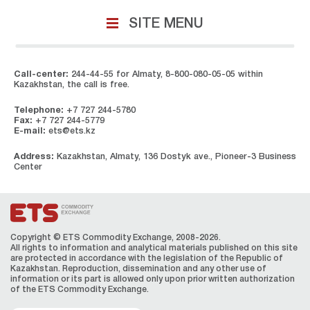
SITE MENU
Call-center:
244-44-55 for Almaty, 8-800-080-05-05 within
Kazakhstan, the call is free.
Telephone:
+7 727 244-5780
Fax:
+7 727 244-5779
E-mail:
ets@ets.kz
Address:
Kazakhstan, Almaty, 136 Dostyk ave., Pioneer-3 Business
Center
Copyright © ETS Сommodity Exchange, 2008-2026.
All rights to information and analytical materials published on this site
are protected in accordance with the legislation of the Republic of
Kazakhstan. Reproduction, dissemination and any other use of
information or its part is allowed only upon prior written authorization
of the ЕТS Сommodity Exchange.