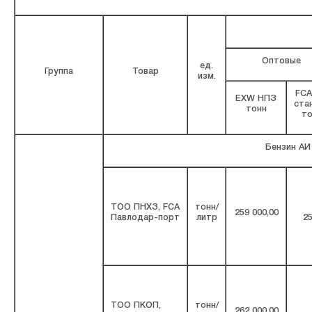
Оптовые
ед.
Группа
Товар
изм.
FCA
EXW НПЗ
ста
тонн
то
Бензин АИ
ТОО ПНХЗ, FCA
тонн/
259 000,00
Павлодар-порт
литр
25
ТОО ПКОП,
тонн/
262 000,00