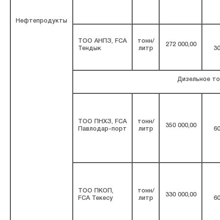
Нефтепродукты
ТОО АНПЗ, FCA
тонн/
272 000,00
Тендык
литр
30
Дизельное то
ТОО ПНХЗ, FCA
тонн/
350 000,00
Павлодар-порт
литр
60
ТОО ПКОП,
тонн/
330 000,00
FCA Текесу
литр
60