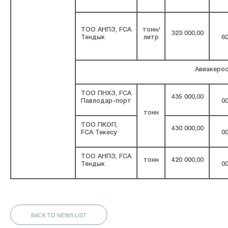
ТОО АНПЗ, FCA
тонн/
323 000,00
Тендык
литр
60
Авиакерос
ТОО ПНХЗ, FCA
435 000,00
Павлодар-порт
00
тонн
ТОО ПКОП,
430 000,00
FCA Текесу
00
ТОО АНПЗ, FCA
тонн
420 000,00
Тендык
00
BACK TO NEWS LIST