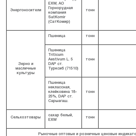
EXW, АО
Горнорудная
Энергоносители
тонн
компания
SatKomir
(СатКомир)
Пшеница
тонн
Пшеница
Triticum
Aestivum L. 5
тонн
Зерно и
DAP ст.
масличные
Турксиб (71510)
культуры
Пшеница
неклассная,
клейковина 18-
тонн
25%, DAP ст.
Сарыагаш.
сахар белый,
Сельхозтовары
тонн
EXW
Рыночные оптовые и розничные ценовые индикат