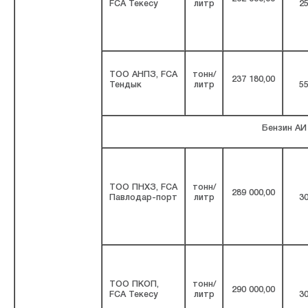
FCA Текесу
литр
25
ТОО АНПЗ, FCA
тонн/
237 180,00
Тендык
литр
55
Бензин АИ
ТОО ПНХЗ, FCA
тонн/
289 000,00
Павлодар-порт
литр
30
ТОО ПКОП,
тонн/
290 000,00
FCA Текесу
литр
30