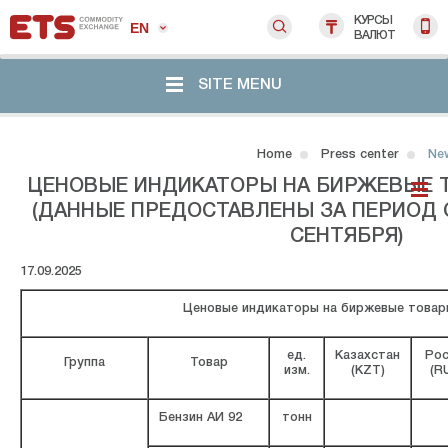
КУРСЫ
EN
ВАЛЮТ
SITE MENU
Home
Press center
Ne
ЦЕНОВЫЕ ИНДИКАТОРЫ НА БИРЖЕВЫЕ 
(ДАННЫЕ ПРЕДОСТАВЛЕНЫ ЗА ПЕРИОД С
СЕНТЯБРЯ)
17.09.2025
Ценовые индикаторы на биржевые товар
ед.
Казахстан
Рос
Группа
Товар
изм.
(KZT)
(R
Бензин АИ 92
тонн