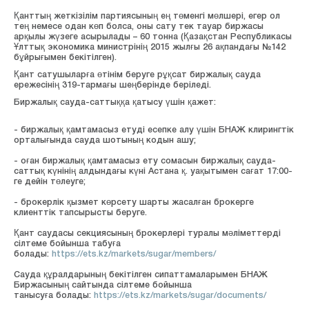
Қанттың жеткізілім партиясының ең төменгі мөлшері, егер ол
тең немесе одан көп болса, оны сату тек тауар биржасы
арқылы жүзеге асырылады – 60 тонна (Қазақстан Республикасы
Ұлттық экономика министрінің 2015 жылғы 26 ақпандағы №142
бұйрығымен бекітілген).
Қант сатушыларға өтінім беруге рұқсат биржалық сауда
ережесінің 319-тармағы шеңберінде беріледі.
Биржалық сауда-саттыққа қатысу үшін қажет:
- биржалық қамтамасыз етуді есепке алу үшін БНАЖ клирингтік
орталығында сауда шотының кодын ашу;
- оған биржалық қамтамасыз ету сомасын биржалық сауда-
саттық күнінің алдындағы күні Астана қ. уақытымен сағат 17:00-
ге дейін төлеуге;
- брокерлік қызмет көрсету шарты жасалған брокерге
клиенттік тапсырысты беруге.
Қант саудасы секциясының брокерлері туралы мәліметтерді
сілтеме бойынша табуға
болады:
https://ets.kz/markets/sugar/members/
Сауда құралдарының бекітілген сипаттамаларымен БНАЖ
Биржасының сайтында сілтеме бойынша
танысуға болады:
https://ets.kz/markets/sugar/documents/