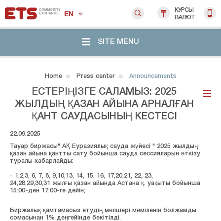
КУРСЫ
EN
ВАЛЮТ
SITE MENU
Home
Press center
Announcements
ЕСТЕРІҢІЗГЕ САЛАМЫЗ: 2025
ЖЫЛДЫҢ ҚАЗАН АЙЫНА АРНАЛҒАН
ҚАНТ САУДАСЫНЫҢ КЕСТЕСІ
22.09.2025
Тауар биржасы" АҚ Еуразиялық сауда жүйесі " 2025 жылдың
қазан айына қантты сату бойынша сауда сессияларын өткізу
туралы хабарлайды:
- 1,2,3, 6, 7, 8, 9,10,13, 14, 15, 16, 17,20,21, 22, 23,
24,28,29,30,31 жылғы қазан айында Астана қ. уақыты бойынша
15:00-ден 17:00-ге дейін;
Биржалық қамтамасыз етудің мөлшері мәміленің болжамды
сомасынан 1% деңгейінде бекітілді.