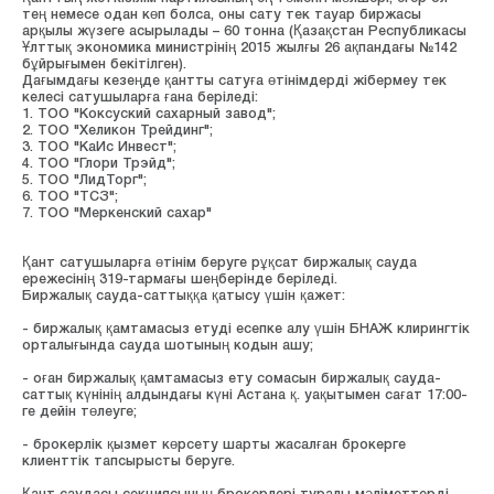
тең немесе одан көп болса, оны сату тек тауар биржасы
арқылы жүзеге асырылады – 60 тонна (Қазақстан Республикасы
Ұлттық экономика министрінің 2015 жылғы 26 ақпандағы №142
бұйрығымен бекітілген).
Дағымдағы кезеңде қантты сатуға өтінімдерді жібермеу тек
келесі сатушыларға ғана беріледі:
1. ТОО "Коксуский сахарный завод";
2. ТОО "Хеликон Трейдинг";
3. ТОО "КаИс Инвест";
4. ТОО "Глори Трэйд";
5. ТОО "ЛидТорг";
6. ТОО "ТСЗ";
7. ТОО "Меркенский сахар"
Қант сатушыларға өтінім беруге рұқсат биржалық сауда
ережесінің 319-тармағы шеңберінде беріледі.
Биржалық сауда-саттыққа қатысу үшін қажет:
- биржалық қамтамасыз етуді есепке алу үшін БНАЖ клирингтік
орталығында сауда шотының кодын ашу;
- оған биржалық қамтамасыз ету сомасын биржалық сауда-
саттық күнінің алдындағы күні Астана қ. уақытымен сағат 17:00-
ге дейін төлеуге;
- брокерлік қызмет көрсету шарты жасалған брокерге
клиенттік тапсырысты беруге.