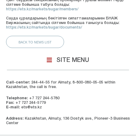
Қант саудасы секциясының брокерлері туралы мәліметтерді
сілтеме бойынша табуға болады:
https://ets.kz/markets/sugar/members/
Сауда құралдарының бекітілген сипаттамаларымен БНАЖ
Биржасының сайтында сілтеме бойынша танысуға болады:
https://ets.kz/markets/sugar/documents/
BACK TO NEWS LIST
SITE MENU
Call-center:
244-44-55 for Almaty, 8-800-080-05-05 within
Kazakhstan, the call is free.
Telephone:
+7 727 244-5780
Fax:
+7 727 244-5779
E-mail:
ets@ets.kz
Address:
Kazakhstan, Almaty, 136 Dostyk ave., Pioneer-3 Business
Center