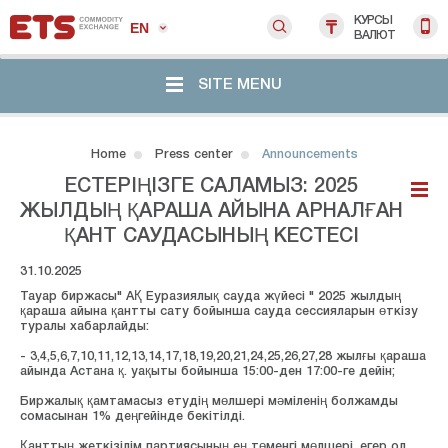
КУРСЫ
EN
ВАЛЮТ
SITE MENU
Home
Press center
Announcements
ЕСТЕРІҢІЗГЕ САЛАМЫЗ: 2025
ЖЫЛДЫҢ ҚАРАША АЙЫНА АРНАЛҒАН
ҚАНТ САУДАСЫНЫҢ КЕСТЕСІ
31.10.2025
Тауар биржасы" АҚ Еуразиялық сауда жүйесі " 2025 жылдың
қараша айына қантты сату бойынша сауда сессияларын өткізу
туралы хабарлайды:
- 3,4,5,6,7,10,11,12,13,14,17,18,19,20,21,24,25,26,27,28 жылғы қараша
айында Астана қ. уақыты бойынша 15:00-ден 17:00-ге дейін;
Биржалық қамтамасыз етудің мөлшері мәміленің болжамды
сомасынан 1% деңгейінде бекітілді.
Қанттың жеткізілім партиясының ең төменгі мөлшері, егер ол