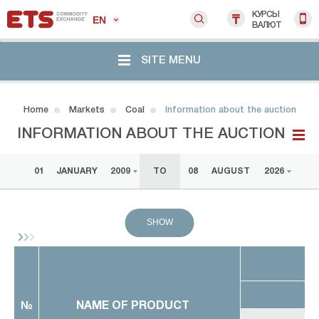
КУРСЫ
EN
ВАЛЮТ
SITE MENU
Home
Markets
Coal
Information about the auction
INFORMATION ABOUT THE AUCTION
01
JANUARY
2009
TO
08
AUGUST
2026
SHOW
SA
NAME OF PRODUCT