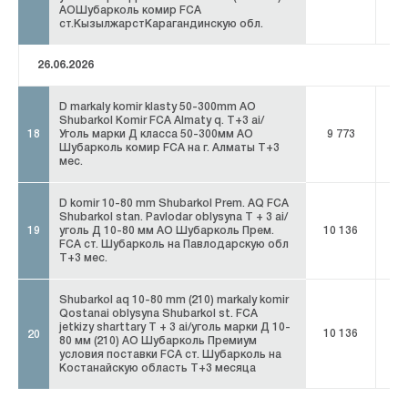
АОШубарколь комир FCA
ст.КызылжарстКарагандинскую обл.
26.06.2026
D markaly komir klasty 50-300mm AO
Shubarkol Komir FCA Almaty q. T+3 ai/
18
Уголь марки Д класса 50-300мм АО
9 773
9 
Шубарколь комир FCA на г. Алматы T+3
мес.
D komir 10-80 mm Shubarkol Prem. AQ FCA
Shubarkol stan. Pavlodar oblysyna T + 3 ai/
19
уголь Д 10-80 мм АО Шубарколь Прем.
10 136
10
FCA ст. Шубарколь на Павлодарскую обл
T+3 мес.
Shubarkol aq 10-80 mm (210) markaly komir
Qostanai oblysyna Shubarkol st. FCA
jetkizy sharttary T + 3 ai/уголь марки Д 10-
10 136
10
20
80 мм (210) АО Шубарколь Премиум
условия поставки FCA ст. Шубарколь на
Костанайскую область T+3 месяца