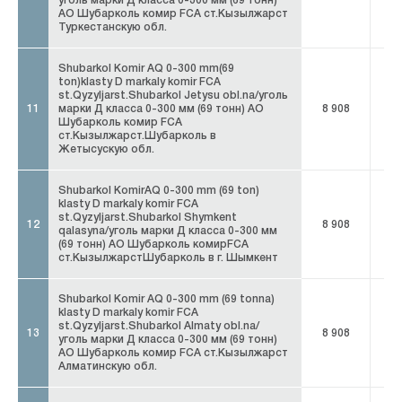
уголь марки Д класса 0-300 мм (69 тонн)
АО Шубарколь комир FCA ст.Кызылжарст
Туркестанскую обл.
Shubarkol Komir AQ 0-300 mm(69
ton)klasty D markaly komir FCA
st.Qyzyljarst.Shubarkol Jetysu obl.na/уголь
11
марки Д класса 0-300 мм (69 тонн) АО
8 908
8 
Шубарколь комир FCA
ст.Кызылжарст.Шубарколь в
Жетысускую обл.
Shubarkol KomirAQ 0-300 mm (69 ton)
klasty D markaly komir FCA
st.Qyzyljarst.Shubarkol Shymkent
12
8 908
8 
qalasyna/уголь марки Д класса 0-300 мм
(69 тонн) АО Шубарколь комирFCA
ст.КызылжарстШубарколь в г. Шымкент
Shubarkol Komir AQ 0-300 mm (69 tonna)
klasty D markaly komir FCA
st.Qyzyljarst.Shubarkol Almaty obl.na/
13
8 908
8 
уголь марки Д класса 0-300 мм (69 тонн)
АО Шубарколь комир FCA ст.Кызылжарст
Алматинскую обл.