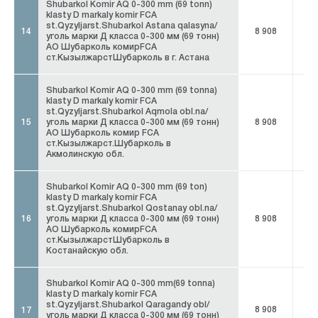
Shubarkol Komir AQ 0-300 mm (69 tonn)
klasty D markaly komir FCA
st.Qyzyljarst.Shubarkol Astana qalasyna/
14
8 908
8 
уголь марки Д класса 0-300 мм (69 тонн)
АО Шубарколь комирFCA
ст.КызылжарстШубарколь в г. Астана
Shubarkol Komir AQ 0-300 mm (69 tonna)
klasty D markaly komir FCA
st.Qyzyljarst.Shubarkol Aqmola obl.na/
15
уголь марки Д класса 0-300 мм (69 тонн)
8 908
8 
АО Шубарколь комир FCA
ст.Кызылжарст.Шубарколь в
Акмолинскую обл.
Shubarkol Komir AQ 0-300 mm (69 ton)
klasty D markaly komir FCA
st.Qyzyljarst.Shubarkol Qostanay obl.na/
16
уголь марки Д класса 0-300 мм (69 тонн)
8 908
8 
АО Шубарколь комирFCA
ст.КызылжарстШубарколь в
Костанайскую обл.
Shubarkol Komir AQ 0-300 mm(69 tonna)
klasty D markaly komir FCA
st.Qyzyljarst.Shubarkol Qaragandy obl/
8 908
8 
17
уголь марки Д класса 0-300 мм (69 тонн)