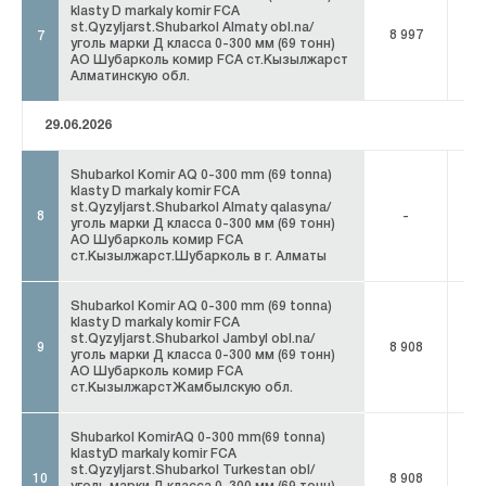
klasty D markaly komir FCA
st.Qyzyljarst.Shubarkol Almaty obl.na/
8 997
8 
7
уголь марки Д класса 0-300 мм (69 тонн)
АО Шубарколь комир FCA ст.Кызылжарст
Алматинскую обл.
29.06.2026
Shubarkol Komir AQ 0-300 mm (69 tonna)
klasty D markaly komir FCA
st.Qyzyljarst.Shubarkol Almaty qalasyna/
8
-
уголь марки Д класса 0-300 мм (69 тонн)
АО Шубарколь комир FCA
ст.Кызылжарст.Шубарколь в г. Алматы
Shubarkol Komir AQ 0-300 mm (69 tonna)
klasty D markaly komir FCA
st.Qyzyljarst.Shubarkol Jambyl obl.na/
9
8 908
8 
уголь марки Д класса 0-300 мм (69 тонн)
АО Шубарколь комир FCA
ст.КызылжарстЖамбылскую обл.
Shubarkol KomirAQ 0-300 mm(69 tonna)
klastyD markaly komir FCA
st.Qyzyljarst.Shubarkol Turkestan obl/
10
8 908
8 