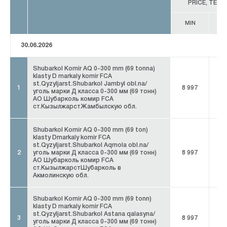
PRICE, TENG
MIN
M
30.06.2026
Shubarkol Komir AQ 0-300 mm (69 tonna)
klasty D markaly komir FCA
st.Qyzyljarst.Shubarkol Jambyl obl.na/
1
8 997
8 
уголь марки Д класса 0-300 мм (69 тонн)
АО Шубарколь комир FCA
ст.КызылжарстЖамбылскую обл.
Shubarkol Komir AQ 0-300 mm (69 ton)
klasty Dmarkaly komir FCA
st.Qyzyljarst.Shubarkol Aqmola obl.na/
2
уголь марки Д класса 0-300 мм (69 тонн)
8 997
8 
АО Шубарколь комир FCA
ст.КызылжарстШубарколь в
Акмолинскую обл.
Shubarkol Komir AQ 0-300 mm (69 tonn)
klasty D markaly komir FCA
st.Qyzyljarst.Shubarkol Astana qalasyna/
3
8 997
8 
уголь марки Д класса 0-300 мм (69 тонн)