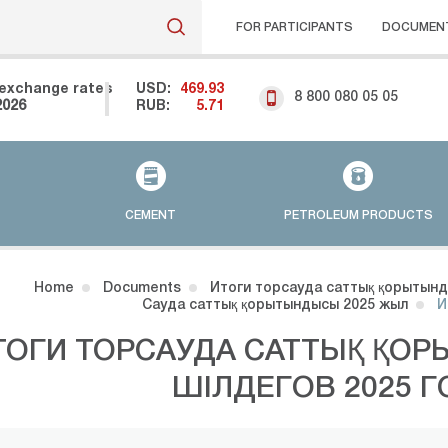
FOR PARTICIPANTS
DOCUMEN
exchange rates
USD:
469.93
8 800 080 05 05
2026
RUB:
5.71
CEMENT
PETROLEUM PRODUCTS
Home
Documents
Итоги торсауда саттық қорытынд
Сауда саттық қорытындысы 2025 жыл
И
ТОГИ ТОРСАУДА САТТЫҚ ҚО
ШІЛДЕГОВ 2025 