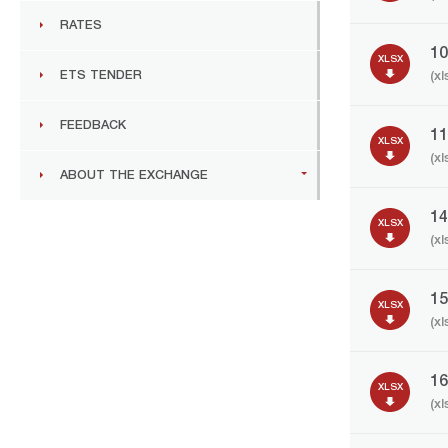
RATES
1
XLSX
ETS TENDER
(xl
FEEDBACK
1
XLSX
(xl
ABOUT THE EXCHANGE
1
XLSX
(xl
1
XLSX
(xl
1
XLSX
(xl