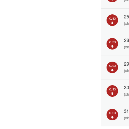
(xl
2
XLSX
(xl
2
XLSX
(xl
2
XLSX
(xl
3
XLSX
(xl
3
XLSX
(xl