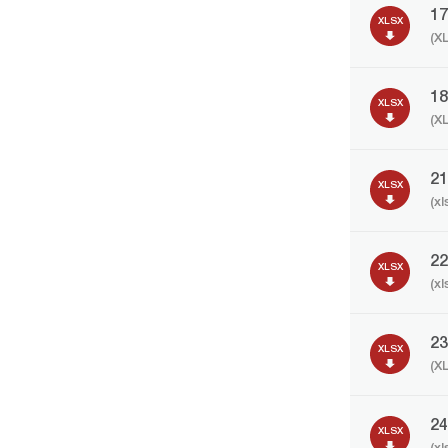
1
XLSX
(X
1
XLSX
(X
2
XLSX
(xl
2
XLSX
(xl
2
XLSX
(X
2
XLSX