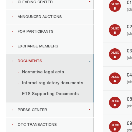
CLEARING CENTER
0
XLSX
(xl
ANNOUNCED AUCTIONS
0
XLSX
FOR PARTICIPANTS
(xl
EXCHANGE MEMBERS
0
XLSX
(xl
DOCUMENTS
Normative legal acts
0
XLSX
(xl
Internal regulatory documents
ETS Supporting Documents
0
XLSX
(xl
PRESS CENTER
0
OTC TRANSACTIONS
XLSX
(xl