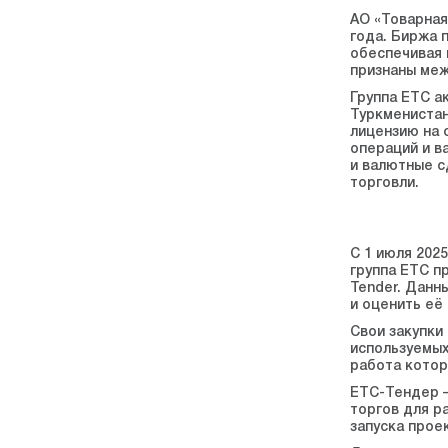
АО «Товарная
года. Биржа 
обеспечивая 
признаны меж
Группа ЕТС а
Туркменистан
лицензию на 
операций и в
и валютные с
торговли.
С 1 июля 202
группа ETC п
Tender. Данн
и оценить её
Свои закупки
используемых
работа котор
ЕТС-Тендер —
торгов для р
запуска прое