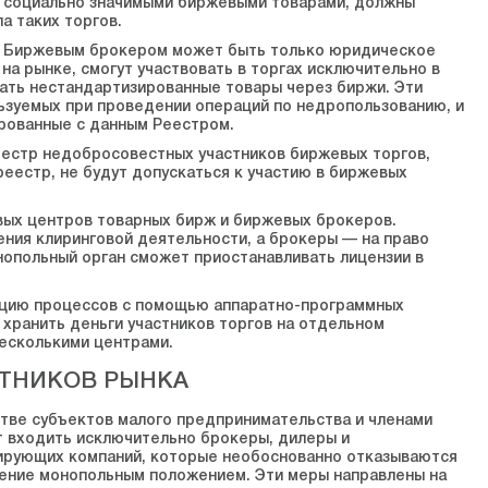
е социально значимыми биржевыми товарами, должны
а таких торгов.
х. Биржевым брокером может быть только юридическое
а рынке, смогут участвовать в торгах исключительно в
пать нестандартизированные товары через биржи. Эти
ользуемых при проведении операций по недропользованию, и
ированные с данным Реестром.
еестр недобросовестных участников биржевых торгов,
реестр, не будут допускаться к участию в биржевых
овых центров товарных бирж и биржевых брокеров.
ния клиринговой деятельности, а брокеры — на право
опольный орган сможет приостанавливать лицензии в
ацию процессов с помощью аппаратно-программных
 хранить деньги участников торгов на отдельном
есколькими центрами.
СТНИКОВ РЫНКА
стве субъектов малого предпринимательства и членами
т входить исключительно брокеры, дилеры и
нирующих компаний, которые необоснованно отказываются
ление монопольным положением. Эти меры направлены на