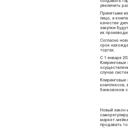
создавать га
увеличить ра
Принятыми из
лицо, а комп
качестве дил
закупки буду
их производи
Согласно нов
срок нахожде
торгах.
С 1 января 2
Клиринговые 
осуществлени
случае систе
Клиринговые 
комплексов, 
банковском с
Новый закон 
саморегулиру
маркет‑мейке
продавать то