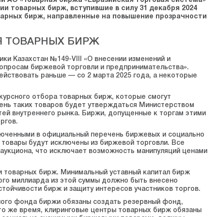
ый АО «Товарная биржа «Евразийская торговая система»
и товарных бирж, вступившие в силу 31 декабря 2024
варных бирж, направленные на повышение прозрачности
 ТОВАРНЫХ БИРЖ
ки Казахстан №149-VIII «О внесении изменений и
вопросам биржевой торговли и предпринимательства».
действовать раньше — со 2 марта 2025 года, а некоторые
нкурсного отбора товарных бирж, которые смогут
ень таких товаров будет утверждаться Министерством
тей внутреннего рынка. Биржи, допущенные к торгам этими
ргов.
ключенными в официальный перечень биржевых и социально
 товары будут исключены из биржевой торговли. Все
 аукциона, что исключает возможность манипуляций ценами
ии товарных бирж. Минимальный уставный капитал бирж
ого миллиарда из этой суммы должно быть внесено
тойчивости бирж и защиту интересов участников торгов.
ного фонда биржи обязаны создать резервный фонд,
то же время, клиринговые центры товарных бирж обязаны