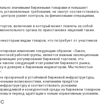
циально значимыми биржевыми товарами и повышает
ть установленные требования, не смогут соответствовать
 центров усилит контроль за финансовыми операциями,
оргов, включение в который может повлечь за собой
имонопольного органа по приостановке лицензий также
 некоторым видам товаров, что потребует от участников
нтировал изменения следующим образом: «Закон,
ментской рабочей группы, является важным эволюционным
рнизацию регулирования биржевой торговли, что
м законе следующий этап развития биржевого рынка,
рсу и доверие к биржевым индикаторам. Мы полностью
.
е прозрачной и устойчивой биржевой инфраструктуры,
иренными возможностями, компаниям придётся
инфраструктуру и соответствовать условиям
справедливой и конкурентной среды на биржевом товарном
зовы в период адаптации к новым нормативным условиям.
TC