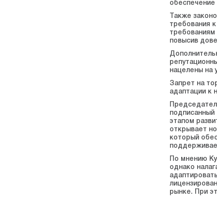
обеспечение 
Также законо
требования к
требованиям 
повысив дове
Дополнительн
репутационны
нацелены на 
Запрет на то
адаптации к 
Председатель
подписанный 
этапом разви
открывает но
который обес
поддерживаем
По мнению Ку
однако налаг
адаптировать
лицензирован
рынке. При э