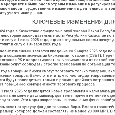
025 года в Алматы состоялся пресс-завтрак, организованн
е мероприятия были рассмотрены изменения в регулировани
 закон вносит существенные изменения в деятельность то
иту участников рынка.
КЛЮЧЕВЫЕ ИЗМЕНЕНИЯ ДЛЯ
024 года в Казахстане официально опубликован Закон Республи
 некоторые законодательные акты Республики Казахстан по 
т в силу с 1 июля 2025 года, однако отдельные нормы начнут 
упят в силу с 1 января 2026 года.
чевых изменений является введение со 2 марта 2025 года ко
рги социально значимыми биржевыми товарами (СЗБТ). Переч
нтеграции РК и корректироваться в зависимости от потребнос
язаны будут соблюдать строгие требования по организации то
5 года товарные биржи смогут торговать только товарами, в
жевых товаров. Важно отметить, что нестандартизированные
ги будут проводиться только в режиме двойного встречного
ет повышению конкурентности торгового процесса.
с 1 июля 2025 года вводятся новые требования к капитализац
влять не менее двух миллиардов тенге, причем не менее одн
едствами. Эти меры направлены на повышение финансовой ус
изменяет структуру фондов товарных бирж. Вместо гарантий
размер которого должен составлять не менее 20 000 МРП. В 