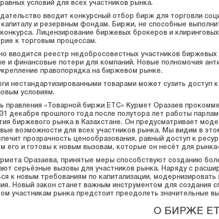
равных условий для всех участников рынка.
дательство вводит конкурсный отбор бирж для торговли со
 капиталу и резервным фондам. Биржи, не способные выполни
конкурса. Лицензирование биржевых брокеров и клиринговых
рие к торговым процессам.
о вводится реестр недобросовестных участников биржевых т
е и финансовые потери для компаний. Новые полномочия ант
укрепление правопорядка на биржевом рынке.
рги нестандартизированными товарами может сузить доступ к
новым условиям.
 правления «Товарной биржи ETС» Курмет Оразаев прокомме
31 декабря прошлого года после полутора лет работы парла
тия биржевого рынка в Казахстане. Он предусматривает моде
вые возможности для всех участников рынка. Мы видим в это
печит прозрачность ценообразования, равный доступ к ресу
 его и готовы к новым вызовам, которые он несёт для рынка»
рмета Оразаева, принятые меры способствуют созданию боле
ают серьёзные вызовы для участников рынка. Наряду с расш
ся к новым требованиям по капитализации, модернизировать 
ия. Новый закон станет важным инструментом для создания 
том участникам рынка предстоит преодолеть значительные вы
О БИРЖЕ E