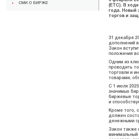
6 февраля 2
СМИ О БИРЖЕ
(ЕТС). В ход
года. Новый
торгов и защ
31 декабря 2
дополнений в
Закон вступи
положения вст
Одним из клю
проводить то
торговли и и
товарами, об
С 1 июля 202
значимых бир
биржевые тор
и способству
Кроме того, 
должен соста
денежными ср
Закон также 
минимальный 