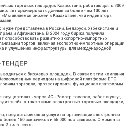
пнейших торговых площадок Казахстана, работающая с 2009
зволяет архивировать данные за более чем 100 лет,
. «Мы являемся биржей в Казахстане, чьи индикаторы
азаев.
и уже представлена в России, Беларуси, Узбекистане и
Ирана и Афганистана. В 2024 году биржа получила
ет способствовать развитию экспортно-импортных
ганизации торгов, включая экспортно-импортные операции
нка и улучшению инфраструктуры для международной
-ТЕНДЕР
выводиться с биржевых площадок. В связи с этим компания
м безвозмездным периодом на цифровой платформе ETC
условиям торговли, протестировать функционал платформы
т осуществлять через ИС «Реестр товаров, работ и услуг,
одителей», а также иные электронные торговые площадки,
а, предоставляющая услуги по организации электронных
 более 150 заказчиков и 55 000 поставщиков. С момента
е 2 трлн тенге.