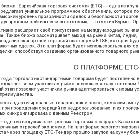
 биржа «Евразийская торговая система» (ЕТС) — одна из кру
предлагает уникальное программное обеспечение, которое по
высокий уровень прозрачности сделок и безопасности торгов
дународным рейтинговым агентством», — отметил Курмет Ор
ктивно расширяет своё присутствие на международных рынках 
е. Также биржа рассматривает выход на рынки Китая, Индии, 
создание экспортной торговой платформы ETSE, которая буд
алютных сделок. Эта платформа будет использоваться для ор
делки, способствуя созданию организованного товарного ры
О ПЛАТФОРМЕ ЕТС
5 года торговля нестандартными товарами будет постепенно 
редлагает всем участникам рынка воспользоваться тестовы
ый этап позволит участникам рынка адаптироваться к новым 
 преимущества.
 нестандартизированных товаров, как и ранее, компании смогу
 при проведении операций по недропользованию, и их произв
ых синхронизирована с данным Реестром.
 одна из ведущих электронных торговых площадок Казахстан
азличных отраслей экономики. На платформе зарегистрировано
кта через площадку ЕТС-Тендер прошло закупок на сумму боле