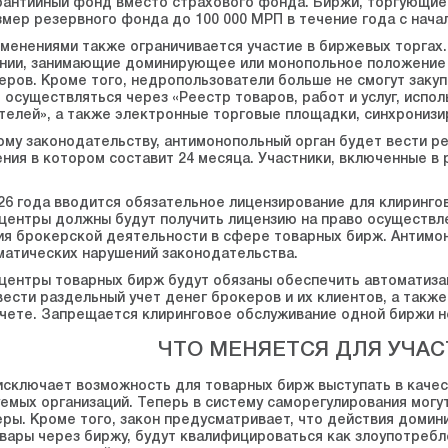
рантийный фонд вместо страхового фонда. Биржи, торгующи
змер резервного фонда до 100 000 МРП в течение года с начал
менениями также ограничивается участие в биржевых торга
ании, занимающие доминирующее или монопольное положение н
еров. Кроме того, недропользователи больше не смогут заку
т осуществляться через «Реестр товаров, работ и услуг, исп
телей», а также электронные торговые площадки, синхрониз
ому законодательству, антимонопольный орган будет вести р
ния в котором составит 24 месяца. Участники, включенные в 
026 года вводится обязательное лицензирование для клиринг
центры должны будут получить лицензию на право осуществле
я брокерской деятельности в сфере товарных бирж. Антимон
матических нарушений законодательства.
центры товарных бирж будут обязаны обеспечить автоматиз
вести раздельный учет денег брокеров и их клиентов, а также
чете. Запрещается клиринговое обслуживание одной биржи н
ЧТО МЕНЯЕТСЯ ДЛЯ УЧА
исключает возможность для товарных бирж выступать в каче
емых организаций. Теперь в систему саморегулирования могу
ры. Кроме того, закон предусматривает, что действия доми
вары через биржу, будут квалифицироваться как злоупотреб