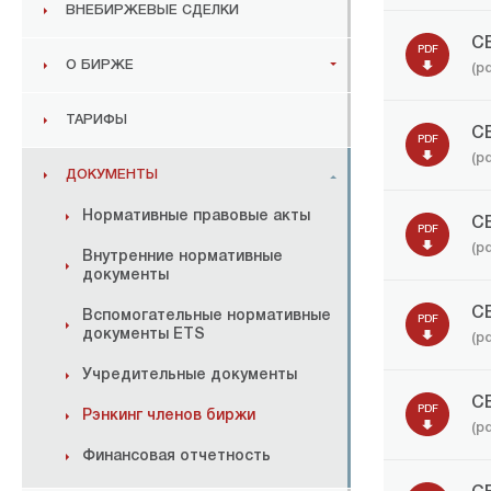
ВНЕБИРЖЕВЫЕ СДЕЛКИ
С
PDF
О БИРЖЕ
(pd
ТАРИФЫ
С
PDF
(p
ДОКУМЕНТЫ
Нормативные правовые акты
С
PDF
(p
Внутренние нормативные
документы
С
Вспомогательные нормативные
PDF
документы ETS
(p
Учредительные документы
С
PDF
Рэнкинг членов биржи
(p
Финансовая отчетность