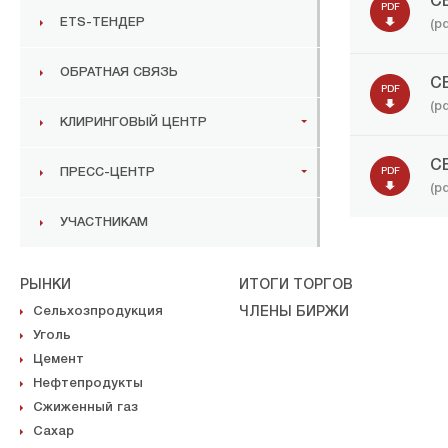
С
PDF
ETS-ТЕНДЕР
(p
ОБРАТНАЯ СВЯЗЬ
С
PDF
(p
КЛИРИНГОВЫЙ ЦЕНТР
С
ПРЕСС-ЦЕНТР
PDF
(p
УЧАСТНИКАМ
РЫНКИ
ИТОГИ ТОРГОВ
Сельхозпродукция
ЧЛЕНЫ БИРЖИ
Уголь
Цемент
Нефтепродукты
Сжиженный газ
Сахар