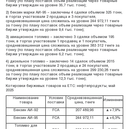
тонну (по плану поставок объем реализации через товарные
биржи утвержден на уровне 35,7 тыс. тонн);
2) бензин марки АИ-95 – заключены 4 сделки объемом 325 тонн,
в торгах участвовали 2 продавца и 3 покупателя,
средневзвешенная цена сложилась на уровне 244 972,11 тенге
за тонну (по плану поставок объем реализации через товарные
биржи утвержден на уровне 9,4 тыс. тонн);
3) авиационное топливо – заключено 3 сделки объемом 195
тонн, в торгах участвовали 1 продавец и 1 покупатель,
средневзвешенная цена сложилась на уровне 383 312 тенге за
тонну (по плану поставок объем реализации через товарные
биржи утвержден на уровне 6,2 тыс. тонн);
4) дизельное топливо – заключено 14 сделок объемом 2015
тонн, в торгах участвовали 2 продавца и 24 покупателя,
средневзвешенная цена сложилась на уровне 299 230,28 тенге
за тонну (по плану поставок объем реализации через товарные
биржи утвержден на уровне 12,3 тыс. тонн);
Котировки биржевых товаров на ЕТС: нефтепродукты, май
2025
Наименование
Условие
Средневзвешенная
Изменение
товара
поставки
цена, тенге
Бензин АИ-92
FCA
207 489,96
▲+7,9%
Бензин АИ-95
FCA
244 972,11
▲+6,3%
Топливо для