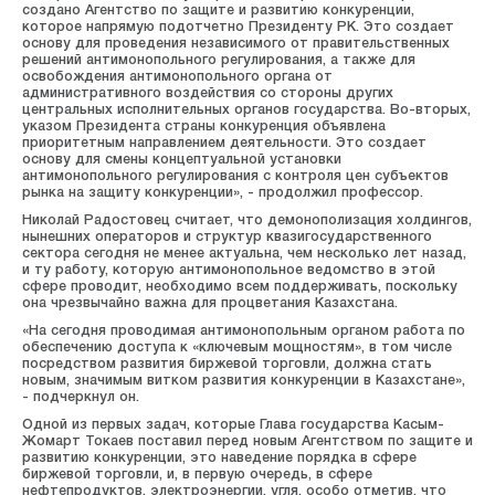
создано Агентство по защите и развитию конкуренции,
которое напрямую подотчетно Президенту РК. Это создает
основу для проведения независимого от правительственных
решений антимонопольного регулирования, а также для
освобождения антимонопольного органа от
административного воздействия со стороны других
центральных исполнительных органов государства. Во-вторых,
указом Президента страны конкуренция объявлена
приоритетным направлением деятельности. Это создает
основу для смены концептуальной установки
антимонопольного регулирования с контроля цен субъектов
рынка на защиту конкуренции», - продолжил профессор.
Николай Радостовец считает, что демонополизация холдингов,
нынешних операторов и структур квазигосударственного
сектора сегодня не менее актуальна, чем несколько лет назад,
и ту работу, которую антимонопольное ведомство в этой
сфере проводит, необходимо всем поддерживать, поскольку
она чрезвычайно важна для процветания Казахстана.
«На сегодня проводимая антимонопольным органом работа по
обеспечению доступа к «ключевым мощностям», в том числе
посредством развития биржевой торговли, должна стать
новым, значимым витком развития конкуренции в Казахстане»,
- подчеркнул он.
Одной из первых задач, которые Глава государства Касым-
Жомарт Токаев поставил перед новым Агентством по защите и
развитию конкуренции, это наведение порядка в сфере
биржевой торговли, и, в первую очередь, в сфере
нефтепродуктов, электроэнергии, угля, особо отметив, что