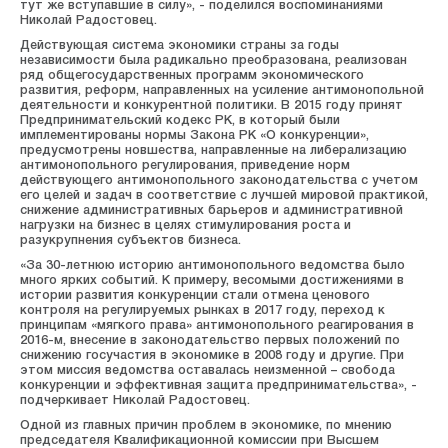
тут же вступавшие в силу», - поделился воспоминаниями
Николай Радостовец.
Действующая система экономики страны за годы
независимости была радикально преобразована, реализован
ряд общегосударственных программ экономического
развития, реформ, направленных на усиление антимонопольной
деятельности и конкурентной политики. В 2015 году принят
Предпринимательский кодекс РК, в который были
имплементированы нормы Закона РК «О конкуренции»,
предусмотрены новшества, направленные на либерализацию
антимонопольного регулирования, приведение норм
действующего антимонопольного законодательства с учетом
его целей и задач в соответствие с лучшей мировой практикой,
снижение административных барьеров и административной
нагрузки на бизнес в целях стимулирования роста и
разукрупнения субъектов бизнеса.
«За 30-летнюю историю антимонопольного ведомства было
много ярких событий. К примеру, весомыми достижениями в
истории развития конкуренции стали отмена ценового
контроля на регулируемых рынках в 2017 году, переход к
принципам «мягкого права» антимонопольного реагирования в
2016-м, внесение в законодательство первых положений по
снижению госучастия в экономике в 2008 году и другие. При
этом миссия ведомства оставалась неизменной – свобода
конкуренции и эффективная защита предпринимательства», -
подчеркивает Николай Радостовец.
Одной из главных причин проблем в экономике, по мнению
председателя Квалификационной комиссии при Высшем