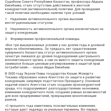
Судебном Совете Республики Казахстан, профессора Айдына
Бикебаева, стало отсутствие действенной и жесткой
конкурентной (антимонопольной) политики. Для проведения
такой политики необходимо наличие трех условий:
1. Наделение антимонопольного органа высоким
институциональным статусом.
2. Нацеленность антимонопольного органа исключительно на
защиту конкуренции.
3. Формирование профессиональной команды.
«Все три вышеуказанных условия у нас долгие годы в должной
мере не обеспечивались. За тридцать лет существования
суверенного Казахстана статус антимонопольного органа
зачастую снижался до уровня подразделения центрального
исполнительного органа, а сам он вместо защиты конкуренции
занимался больше ценовым регулированием и защитой прав
потребителей», - сказал Айдын Бикебаев.
В 2020 году Указом Главы государства Касым-Жомарта
Токаева образовано новое Агентство по защите и развитию
конкуренции, напрямую подотчетное Президенту. Основной
задачей нового Агентства стало создание проконкурентной
среды, что подразумевает разгосударствление экономики,
изменение конкурентного поля, создание равных возможностей
для всех предпринимателей, прекращение монополизации
рынков.
«С прошлого года наметились положительные изменения,
которые дают надежду на реальные перемены. Во-первых,