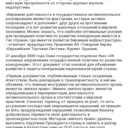
имитация прозрачности со стороны крупных игроков
недопустима.
«Биржевая деятельность и государственное антимонопольное
регулирование являются факторами, которые активно
сопровождают и дополняют друг друга на протяжении
последних ста лет развития рыночных отношений в мировой
экономике. Можно сказать, что наиболее оптимальные условия
для проведения политики по развитию конкуренции имеются в
тех странах, где имеется развитая биржевая инфраструктура»,
- отмечает председатель Правления АО «Товарная биржа
«Евразийская Торговая Система» Курмет Оразаев.
31 декабря 2020 года Глава государства подписал Указ «Об
основных направлениях государственной политики по развитию
конкуренции». Этот документ стал основой для объявления
развития и защиты конкуренции национальной идеей страны.
«Первым документом, опубликованным только созданным
Агентством, была декларация о транспарентности, в ней мы
объявили, что главным инструментом антимонопольного органа
является «мягкое право». Именно «мягкое право» является
определяющим в переориентации деятельности
антимонопольного органа в соответствии с мировой
практикой. Означает переход от принципа ex post, то есть
устранения последствий свершившихся нарушений, на принцип
ex ante, предупреждения нарушений, позволяющий бизнесу
добровольно перевести свою деятельность в
проконкурентное поле. Методом «мягкого права» удалось
выполнить поручение Президента страны и снизить в разгар
пандемии в Казахстане цены на ПЦР-тесты в два раза,