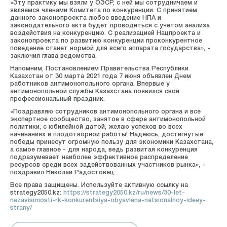
«Эту практику мы взяли у ОЭСР, с ней мы сотрудничаем и
являемся членами Комитета по конкуренции. С принятием
данного законопроекта любое введение НПА и
законодательного акта будет проводиться с учетом анализа
воздействия на конкуренцию. С реализацией Нацпроекта и
законопроекта по развитию конкуренции проконкурентное
поведение станет нормой для всего аппарата государства», -
заключил глава ведомства.
Напомним, Постановлением Правительства Республики
Казахстан от 30 марта 2021 года 7 июня объявлен Днем
работников антимонопольного органа. Впервые у
антимонопольной службы Казахстана появился свой
профессиональный праздник.
«Поздравляю сотрудников антимонопольного органа и все
экспертное сообщество, занятое в сфере антимонопольной
политики, с юбилейной датой, желаю успехов во всех
начинаниях и плодотворной работы! Надеюсь, достигнутые
победы принесут огромную пользу для экономики Казахстана,
а самое главное - для народа, ведь развитая конкуренция
подразумевает наиболее эффективное распределение
ресурсов среди всех задействованных участников рынка», -
поздравил Николай Радостовец.
Все права защищены. Используйте активную ссылку на
strategy2050.kz:
https://strategy2050.kz/ru/news/30-let-
nezavisimosti-rk-konkurentsiya-obyavlena-natsionalnoy-ideey-
strany/