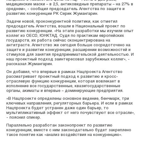
медицинские маски – в 2,5, антиковидные препараты – на 27% в
среднем», - сообщил председатель Агентства по защите и
развитию конкуренции РК Серик Жумангарин.
Задачи новой, проконкурентной политики, как отметил
председатель Агентства, вошли в Национальный проект по
развитию конкуренции. «На этапе разработки мы изучили опыт
коллег из ОЕСD, ЮНКТАД. Судя по практикам европейских
государств, их работа сейчас сконцентрирована на
антитрасте. Агентство же сегодня больше сосредоточено на
защите и развитии конкуренции, расширении возможностей и
стимулов для занятия предпринимательской деятельностью. И
наш проектный подход заинтересовал зарубежных коллег», -
рассказал Жумангарин.
Он добавил, что впервые в рамках Нацпроекта Агентство
рассматривает проектный подход к развитию и кросс-
отраслевую функцию конкуренции, которая вовлекает в
исполнение все государственные, квазигосударственные
органы, акиматы и впервые – доминирующие предприятия.
«В Нацпроекте определены основное видение, бенчмарк, три
ключевых направления, регуляторных барьера. И если в рамках
Нацпроекта будет устранен даже один барьер, то
мультипликативный эффект от него почувствуют все отрасли»,
- пояснил спикер.
Параллельно разработан законопроект по развитию
конкуренции, вместе с ним законодательно будет закреплено
такое понятие как «анализ воздействия на конкуренцию».