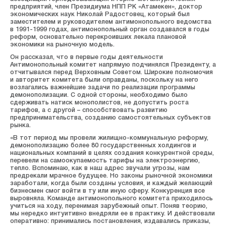
предприятий, член Президиума НПП РК «Атамекен», доктор
экономических наук Николай Радостовец, который был
заместителем и руководителем антимонопольного ведомства
в 1991-1999 годах, антимонопольный орган создавался в годы
реформ, основательно перекроивших лекала плановой
экономики на рыночную модель.
Он рассказал, что в первые годы деятельности
Антимонопольный комитет напрямую подчинялся Президенту, а
отчитывался перед Верховным Советом. Широкие полномочия
и авторитет комитета были оправданы, поскольку на него
возлагались важнейшие задачи по реализации программы
демонополизации. С одной стороны, необходимо было
сдерживать натиск монополистов, не допустить роста
тарифов, а с другой – способствовать развитию
предпринимательства, созданию самостоятельных субъектов
рынка.
«В тот период мы провели жилищно-коммунальную реформу,
демонополизацию более 80 государственных холдингов и
национальных компаний в целях создания конкурентной среды,
перевели на самоокупаемость тарифы на электроэнергию,
тепло. Вспоминаю, как в наш адрес звучали угрозы, нам
предрекали мрачное будущее. Но законы рыночной экономики
заработали, когда были созданы условия, и каждый желающий
бизнесмен смог войти в ту или иную сферу. Конкуренция все
выровняла. Команде антимонопольного комитета приходилось
учиться на ходу, перенимая зарубежный опыт. Поняв теорию,
мы нередко интуитивно внедряли ее в практику. И действовали
оперативно: принимались постановления, издавались приказы,