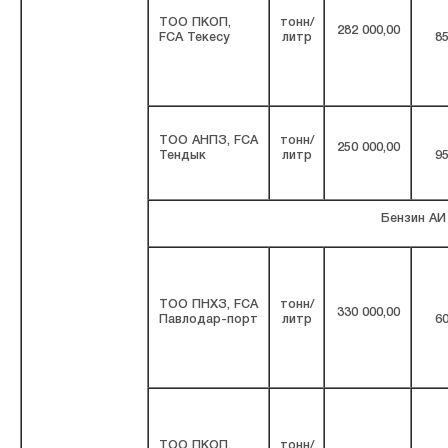
ТОО ПКОП,
тонн/
282 000,00
FCA Текесу
литр
85
ТОО АНПЗ, FCA
тонн/
250 000,00
Тендык
литр
95
Бензин АИ
ТОО ПНХЗ, FCA
тонн/
330 000,00
Павлодар-порт
литр
60
ТОО ПКОП,
тонн/