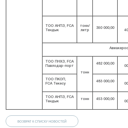
ТОО АНПЗ, FCA
тонн/
350 000,00
Тендык
литр
40
Авиакерос
ТОО ПНХЗ, FCA
482 000,00
Павлодар-порт
00
тонн
ТОО ПКОП,
483 000,00
FCA Текесу
00
ТОО АНПЗ, FCA
тонн
453 000,00
Тендык
00
ВОЗВРАТ К СПИСКУ НОВОСТЕЙ