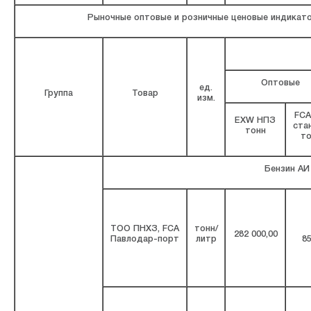
Рыночные оптовые и розничные ценовые индикат
Оптовые
ед.
Группа
Товар
изм.
FCA
EXW НПЗ
ста
тонн
то
Бензин АИ
ТОО ПНХЗ, FCA
тонн/
282 000,00
Павлодар-порт
литр
85