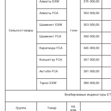
Алматы EXW
375 000,00
Алматы FCA
350 000,00
Шымкент EXW
353 000,00
Сельхозтовары
тонн
Шымкент FCA
360 000,00
Караганда FCA
345 000,00
Кокшетау FCA
347 000,00
Актобе FCA
391 000,00
Тараз EXW
380 000,00
Внебиржевые индикаторы Е
ед.
Группа
Товар
изм.