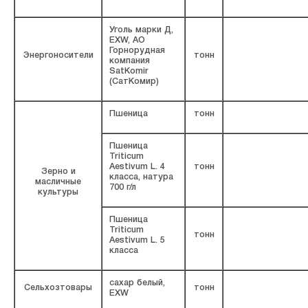
Уголь марки Д,
EXW, АО
Горнорудная
Энергоносители
тонн
компания
SatKomir
(СатКомир)
Пшеница
тонн
Пшеница
Triticum
Aestivum L. 4
тонн
Зерно и
класса, натура
масличные
700 г/л
культуры
Пшеница
Triticum
тонн
Aestivum L. 5
класса
сахар белый,
Сельхозтовары
тонн
EXW