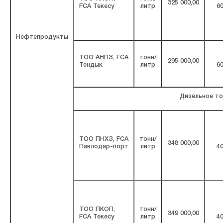
325 000,00
FCA Текесу
литр
60
Нефтепродукты
ТОО АНПЗ, FCA
тонн/
295 000,00
Тендык
литр
60
Дизельное то
ТОО ПНХЗ, FCA
тонн/
348 000,00
Павлодар-порт
литр
40
ТОО ПКОП,
тонн/
349 000,00
FCA Текесу
литр
40