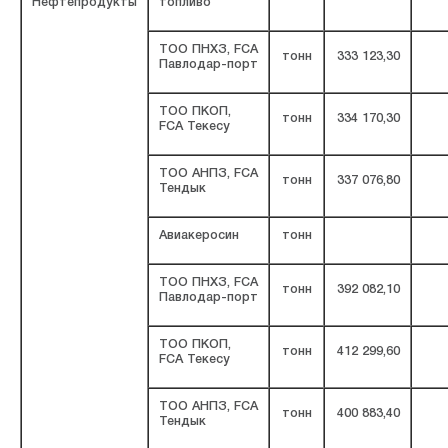
Нефтепродукты
топливо
ТОО ПНХЗ, FCA
тонн
333 123,30
Павлодар-порт
ТОО ПКОП,
тонн
334 170,30
FCA Текесу
ТОО АНПЗ, FCA
тонн
337 076,80
Тендык
Авиакеросин
тонн
ТОО ПНХЗ, FCA
тонн
392 082,10
Павлодар-порт
ТОО ПКОП,
тонн
412 299,60
FCA Текесу
ТОО АНПЗ, FCA
тонн
400 883,40
Тендык