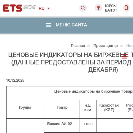
КУРСЫ
RU
ВАЛЮТ
МЕНЮ САЙТА
Главная
Пресс-центр
Но
ЦЕНОВЫЕ ИНДИКАТОРЫ НА БИРЖЕВЫЕ 
(ДАННЫЕ ПРЕДОСТАВЛЕНЫ ЗА ПЕРИОД С
ДЕКАБРЯ)
10.12.2025
Ценовые индикаторы на биржевые товар
ед.
Казахстан
Рос
Группа
Товар
изм.
(KZT)
(R
Бензин АИ 92
тонн