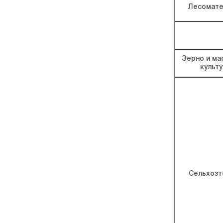
Лесомате
Зерно и ма
культ
Сельхозт