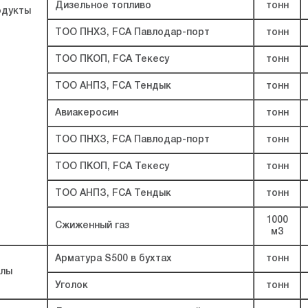
Дизельное топливо
тонн
дукты
ТОО ПНХЗ, FCA Павлодар-порт
тонн
ТОО ПКОП, FCA Текесу
тонн
ТОО АНПЗ, FCA Тендык
тонн
Авиакеросин
тонн
ТОО ПНХЗ, FCA Павлодар-порт
тонн
ТОО ПКОП, FCA Текесу
тонн
ТОО АНПЗ, FCA Тендык
тонн
1000
Сжиженный газ
м3
Арматура S500 в бухтах
тонн
лы
Уголок
тонн