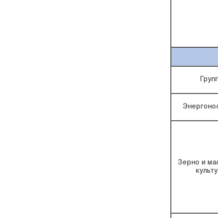
Груп
Энергоно
Зерно и ма
культ