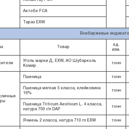
Актобе FCA
Тараз EXW
Внебиржевые индикат
ед.
па
Товар
изм.
Уголь марки Д, EXW, АО Шубарколь
сители
тонн
Комир
Пшеница
тонн
Пшеница мягкая 5 класса, клейковина
тонн
16%
сличные
уры
Пшеница Triticum Aestivum L. 4 класса,
тонн
натура 700 г/л DAP
Ячмень 2 класса, натура 710 гл EXW
тонн