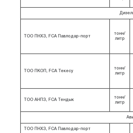
Дизел
тонн/
ТОО ПНХЗ, FCA Павлодар-порт
литр
тонн/
ТОО ПКОП, FCA Текесу
литр
тонн/
ТОО АНПЗ, FCA Тендык
литр
Ав
ТОО ПНХЗ, FCA Павлодар-порт