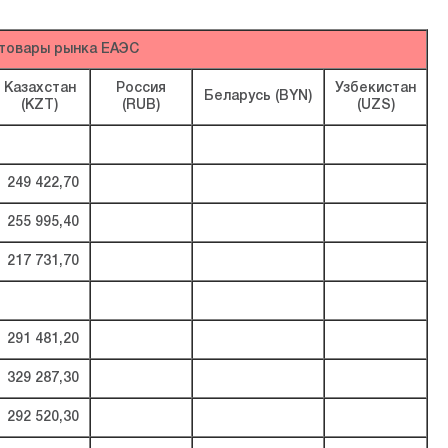
товары рынка ЕАЭС
Казахстан
Россия
Узбекистан
Беларусь (BYN)
(KZT)
(RUB)
(UZS)
249 422,70
255 995,40
217 731,70
291 481,20
329 287,30
292 520,30