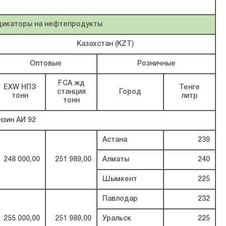
дикаторы на нефтепродукты
Казахстан (KZT)
Оптовые
Розничные
FCA жд
EXW НПЗ
Тенге
станция
Город
тонн
литр
тонн
нзин АИ 92
Астана
239
248 000,00
251 989,00
Алматы
240
Шымкент
225
Павлодар
232
255 000,00
251 989,00
Уральск
225