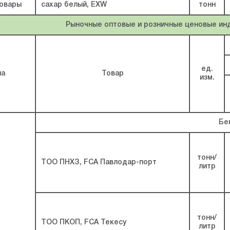
овары
сахар белый, EXW
тонн
Рыночные оптовые и розничные ценовые ин
ед.
па
Товар
изм.
Бе
тонн/
ТОО ПНХЗ, FCA Павлодар-порт
литр
тонн/
ТОО ПКОП, FCA Текесу
литр