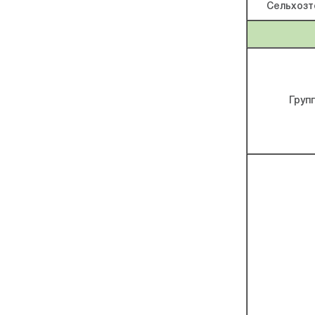
Сельхозт
Груп