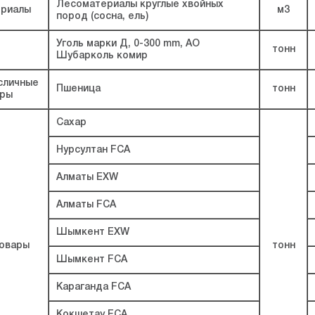
Лесоматериалы круглые хвойных
риалы
м3
пород (сосна, ель)
Уголь марки Д, 0-300 mm, АО
тонн
Шубарколь комир
сличные
Пшеница
тонн
уры
Сахар
Нурсултан FCA
Алматы EXW
Алматы FCA
Шымкент EXW
овары
тонн
Шымкент FCA
Караганда FCA
Кокшетау FCA