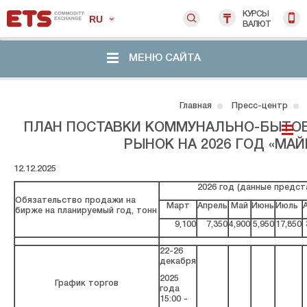
КУРСЫ
RU
ВАЛЮТ
МЕНЮ САЙТА
Главная
Пресс-центр
ПЛАН ПОСТАВКИ КОММУНАЛЬНО-БЫТОВ
РЫНОК НА 2026 ГОД «МАЙ
12.12.2025
2026 год (данные предст
Обязательство продажи на
Март
Апрель
Май
Июнь
Июль
бирже на планируемый год, тонн
9,100
7,350
4,900
5,950
17,850
22-26
декабря
2025
График торгов
года
15:00 -