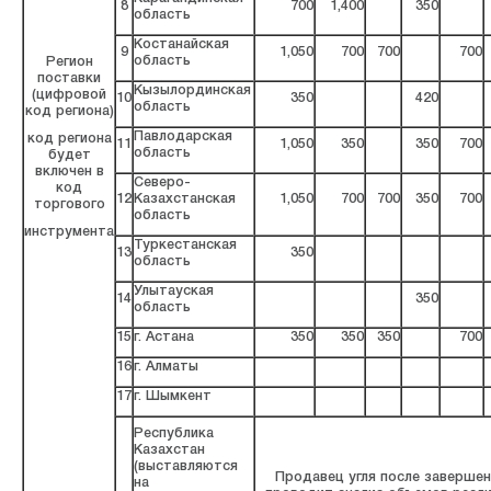
8
700
1,400
350
область
Костанайская
9
1,050
700
700
700
область
Регион
поставки
Кызылординская
(цифровой
10
350
420
область
код региона)
Павлодарская
код региона
11
1,050
350
350
700
область
будет
включен в
Северо-
код
12
Казахстанская
1,050
700
700
350
700
торгового
область
инструмента
Туркестанская
13
350
область
Улытауская
14
350
область
15
г. Астана
350
350
350
700
16
г. Алматы
17
г. Шымкент
Республика
Казахстан
(выставляются
Продавец угля после завершен
на