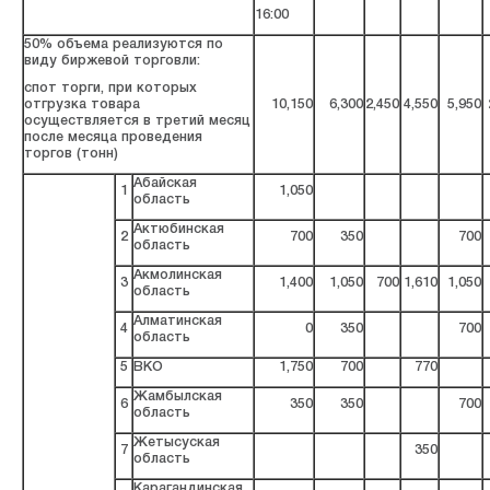
16:00
50% объема реализуются по
виду биржевой торговли:
спот торги, при которых
отгрузка товара
10,150
6,300
2,450
4,550
5,950
осуществляется в третий месяц
после месяца проведения
торгов (тонн)
Абайская
1
1,050
область
Актюбинская
2
700
350
700
область
Акмолинская
3
1,400
1,050
700
1,610
1,050
область
Алматинская
4
0
350
700
область
5
ВКО
1,750
700
770
Жамбылская
6
350
350
700
область
Жетысуская
7
350
область
Карагандинская