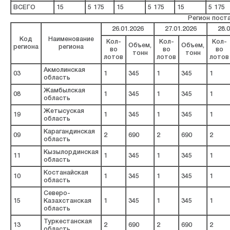
ВСЕГО
15
5 175
15
5 175
15
5 175
Регион пост
26.01.2026
27.01.2026
28.
Код
Наименование
Кол-
Кол-
Кол-
Объем,
Объем,
региона
региона
во
во
во
тонн
тонн
лотов
лотов
лотов
Акмолинская
03
1
345
1
345
1
область
Жамбылская
08
1
345
1
345
1
область
Жетысуская
19
1
345
1
345
1
область
Карагандинская
09
2
690
2
690
2
область
Кызылординская
11
1
345
1
345
1
область
Костанайская
10
1
345
1
345
1
область
Северо-
15
Казахстанская
1
345
1
345
1
область
Туркестанская
13
2
690
2
690
2
область