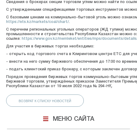
Сведения о брокерах секции торговли углем можно найти по ссыл
С утвержденными спецификациями торговых инструментов можно 
С базовыми ценами на коммунально-бытовой уголь можно ознакоми
https://ets.kz/markets/coal/chart/
.
С перечнем региональных угольных операторов (ЖД тупики) можн
промышленности и строительства Республики Казахстан можно о
ссылке:
https://www.gov.kz/memleket/entities/mps/documents/detail
Для участия в биржевых торгах необходимо:
- открыть код торгового счета в Клиринговом центре ЕТС для уч
- внести на него сумму биржевого обеспечения до 17:00 по време
- подать клиентский приказ брокеру, с которым заключен догово
Порядок проведения биржевых торгов коммунально-бытовым углем,
биржевой торговли, утверждённых приказом Заместителя Премьер
Республики Казахстан от 19 июля 2022 года № 294-НҚ.
ВОЗВРАТ К СПИСКУ НОВОСТЕЙ
МЕНЮ САЙТА