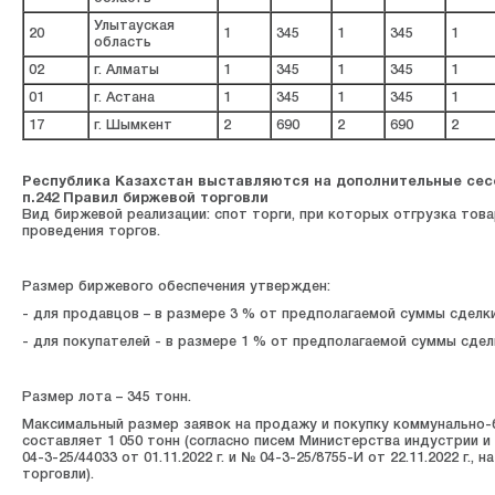
Улытауская
20
1
345
1
345
1
область
02
г. Алматы
1
345
1
345
1
01
г. Астана
1
345
1
345
1
17
г. Шымкент
2
690
2
690
2
Республика Казахстан
выставляются на дополнительные сесс
п.242 Правил биржевой торговли
Вид биржевой реализации: спот торги, при которых отгрузка тов
проведения торгов.
Размер биржевого обеспечения утвержден:
- для продавцов – в размере 3 % от предполагаемой суммы сделки
- для покупателей - в размере 1 % от предполагаемой суммы сдел
Размер лота – 345 тонн.
Максимальный размер заявок на продажу и покупку коммунально-
составляет 1 050 тонн (согласно писем Министерства индустрии 
04-3-25/44033 от 01.11.2022 г. и № 04-3-25/8755-И от 22.11.2022 г.
торговли).