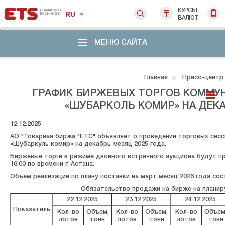
КУРСЫ
RU
ВАЛЮТ
МЕНЮ САЙТА
Главная
Пресс-центр
ГРАФИК БИРЖЕВЫХ ТОРГОВ КОММУ
«ШУБАРКОЛЬ КОМИР» НА ДЕКА
12.12.2025
АО "Товарная биржа "ЕТС" объявляет о проведении торговых сесс
«Шубаркуль комир» на декабрь месяц 2025 года.
Биржевые торги в режиме двойного встречного аукциона будут прохо
16:00 по времени г. Астана.
Объем реализации по плану поставки на март месяц 2026 года соста
Обязательство продажи на бирже на планиру
22.12.2025
23.12.2025
24.12.2025
Показатель
Кол-во
Объем,
Кол-во
Объем,
Кол-во
Объем
лотов
тонн
лотов
тонн
лотов
тонн