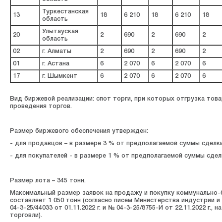
Туркестанская
13
18
6 210
18
6 210
18
область
Улытауская
20
2
690
2
690
2
область
02
г. Алматы
2
690
2
690
2
01
г. Астана
6
2 070
6
2 070
6
17
г. Шымкент
6
2 070
6
2 070
6
Вид биржевой реализации: спот торги, при которых отгрузка тов
проведения торгов.
Размер биржевого обеспечения утвержден:
- для продавцов – в размере 3 % от предполагаемой суммы сделки
- для покупателей - в размере 1 % от предполагаемой суммы сдел
Размер лота – 345 тонн.
Максимальный размер заявок на продажу и покупку коммунально-
составляет 1 050 тонн (согласно писем Министерства индустрии 
04-3-25/44033 от 01.11.2022 г. и № 04-3-25/8755-И от 22.11.2022 г.
торговли).