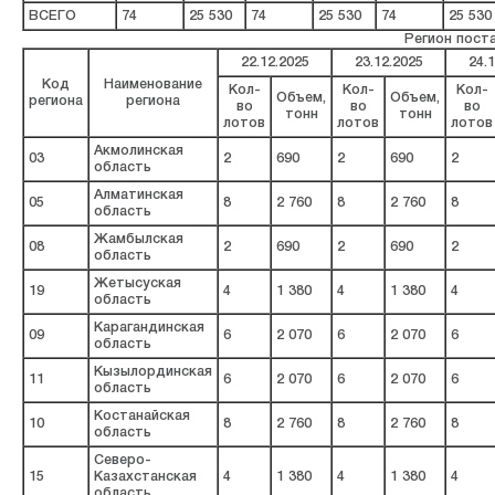
ВСЕГО
74
25 530
74
25 530
74
25 530
Регион пост
22.12.2025
23.12.2025
24.
Код
Наименование
Кол-
Кол-
Кол-
Объем,
Объем,
региона
региона
во
во
во
тонн
тонн
лотов
лотов
лотов
Акмолинская
03
2
690
2
690
2
область
Алматинская
05
8
2 760
8
2 760
8
область
Жамбылская
08
2
690
2
690
2
область
Жетысуская
19
4
1 380
4
1 380
4
область
Карагандинская
09
6
2 070
6
2 070
6
область
Кызылординская
11
6
2 070
6
2 070
6
область
Костанайская
10
8
2 760
8
2 760
8
область
Северо-
15
Казахстанская
4
1 380
4
1 380
4
область