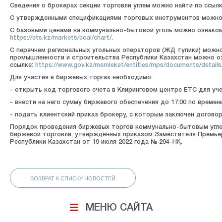
Сведения о брокерах секции торговли углем можно найти по ссыл
С утвержденными спецификациями торговых инструментов можно 
С базовыми ценами на коммунально-бытовой уголь можно ознакоми
https://ets.kz/markets/coal/chart/
.
С перечнем региональных угольных операторов (ЖД тупики) можн
промышленности и строительства Республики Казахстан можно о
ссылке:
https://www.gov.kz/memleket/entities/mps/documents/detail
Для участия в биржевых торгах необходимо:
- открыть код торгового счета в Клиринговом центре ЕТС для уч
- внести на него сумму биржевого обеспечения до 17:00 по време
- подать клиентский приказ брокеру, с которым заключен догово
Порядок проведения биржевых торгов коммунально-бытовым углем,
биржевой торговли, утверждённых приказом Заместителя Премьер
Республики Казахстан от 19 июля 2022 года № 294-НҚ.
ВОЗВРАТ К СПИСКУ НОВОСТЕЙ
МЕНЮ САЙТА