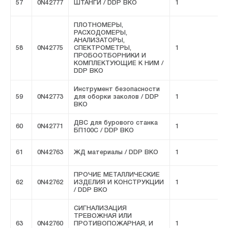
57
0N42777
ШТАНГИ / DDP ВКО
1
F
ПЛОТНОМЕРЫ,
РАСХОДОМЕРЫ,
АНАЛИЗАТОРЫ,
58
0N42775
СПЕКТРОМЕТРЫ,
1
F
ПРОБООТБОРНИКИ И
КОМПЛЕКТУЮЩИЕ К НИМ /
DDP ВКО
Инструмент безопасности
59
0N42773
для оборки заколов / DDP
1
F
ВКО
ДВС для бурового станка
60
0N42771
1
F
БП100С / DDP ВКО
61
0N42763
ЖД материалы / DDP ВКО
1
F
ПРОЧИЕ МЕТАЛЛИЧЕСКИЕ
62
0N42762
ИЗДЕЛИЯ И КОНСТРУКЦИИ
1
F
/ DDP ВКО
СИГНАЛИЗАЦИЯ
ТРЕВОЖНАЯ ИЛИ
63
0N42760
ПРОТИВОПОЖАРНАЯ, И
1
F