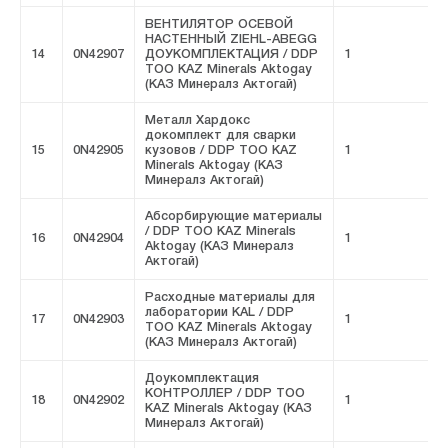
ВЕНТИЛЯТОР ОСЕВОЙ
НАСТЕННЫЙ ZIEHL-ABEGG
14
0N42907
ДОУКОМПЛЕКТАЦИЯ / DDP
1
F
ТОО KAZ Minerals Aktogay
(КАЗ Минералз Актогай)
Металл Хардокс
докомплект для сварки
15
0N42905
кузовов / DDP ТОО KAZ
1
F
Minerals Aktogay (КАЗ
Минералз Актогай)
Абсорбирующие материалы
/ DDP ТОО KAZ Minerals
16
0N42904
1
F
Aktogay (КАЗ Минералз
Актогай)
Расходные материалы для
лаборатории KAL / DDP
17
0N42903
1
F
ТОО KAZ Minerals Aktogay
(КАЗ Минералз Актогай)
Доукомплектация
КОНТРОЛЛЕР / DDP ТОО
18
0N42902
1
F
KAZ Minerals Aktogay (КАЗ
Минералз Актогай)