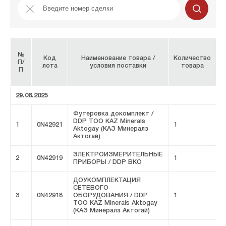
№
Код
Наименование товара /
Количество
П/
лота
условия поставки
товара
П
и
29.06.2025
Футеровка докомплект /
DDP ТОО KAZ Minerals
1
0N42921
1
F
Aktogay (КАЗ Минералз
Актогай)
ЭЛЕКТРОИЗМЕРИТЕЛЬНЫЕ
2
0N42919
1
F
ПРИБОРЫ / DDP ВКО
ДОУКОМПЛЕКТАЦИЯ
СЕТЕВОГО
3
0N42918
ОБОРУДОВАНИЯ / DDP
1
F
ТОО KAZ Minerals Aktogay
(КАЗ Минералз Актогай)