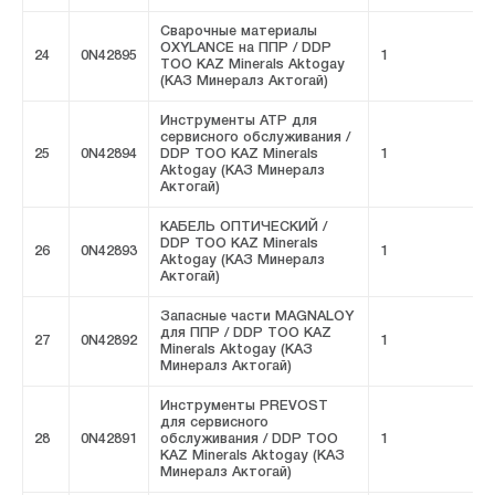
Сварочные материалы
OXYLANCE на ППР / DDP
24
0N42895
1
F
ТОО KAZ Minerals Aktogay
(КАЗ Минералз Актогай)
Инструменты ATP для
сервисного обслуживания /
25
0N42894
DDP ТОО KAZ Minerals
1
F
Aktogay (КАЗ Минералз
Актогай)
КАБЕЛЬ ОПТИЧЕСКИЙ /
DDP ТОО KAZ Minerals
26
0N42893
1
F
Aktogay (КАЗ Минералз
Актогай)
Запасные части MAGNALOY
для ППР / DDP ТОО KAZ
27
0N42892
1
F
Minerals Aktogay (КАЗ
Минералз Актогай)
Инструменты PREVOST
для сервисного
28
0N42891
обслуживания / DDP ТОО
1
F
KAZ Minerals Aktogay (КАЗ
Минералз Актогай)