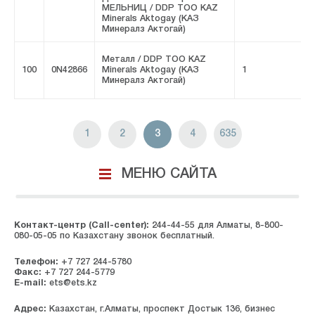
МЕЛЬНИЦ / DDP ТОО KAZ
Minerals Aktogay (КАЗ
Минералз Актогай)
Металл / DDP ТОО KAZ
100
0N42866
Minerals Aktogay (КАЗ
1
F
Минералз Актогай)
1
2
3
4
635
МЕНЮ САЙТА
Контакт-центр (Call-center):
244-44-55 для Алматы, 8-800-
080-05-05 по Казахстану звонок бесплатный.
Телефон:
+7 727 244-5780
Факс:
+7 727 244-5779
E-mail:
ets@ets.kz
Адрес:
Казахстан, г.Алматы, проспект Достык 136, бизнес