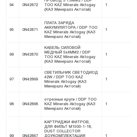
ПРОВОД 3 1.5MM2 / DDP
94
0N42872
ТОО KAZ Minerals Aktogay
1
F
(КАЗ Минералз Актогай)
ПЛАТА ЗАРЯДА
АККУМУЛЯТОРА / DDP ТОО
95
0N42871
1
F
KAZ Minerals Aktogay (КАЗ
Минералз Актогай)
КАБЕЛЬ СИЛОВОЙ
МЕДНЫЙ 5x4MM2 / DDP
96
0N42870
1
F
ТОО KAZ Minerals Aktogay
(КАЗ Минералз Актогай)
СВЕТИЛЬНИК СВЕТОДИОД
42W / DDP ТОО KAZ
97
0N42869
1
F
Minerals Aktogay (КАЗ
Минералз Актогай)
отрезные круги / DDP ТОО
98
0N42868
KAZ Minerals Aktogay (КАЗ
1
F
Минералз Актогай)
КАРТРИДЖИ ФИТРОВ,
ДЛЯ ФИЛЬТ M1500-1-18,
DUST COLLECTOR
99
0N42867
ДОУКОМПЛЕКТАЦИЯ
1
F