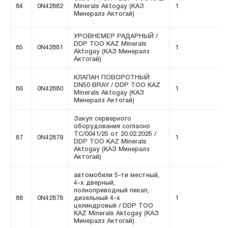
84
0N42882
Minerals Aktogay (КАЗ
1
F
Минералз Актогай)
УРОВНЕМЕР РАДАРНЫЙ /
DDP ТОО KAZ Minerals
85
0N42881
1
F
Aktogay (КАЗ Минералз
Актогай)
КЛАПАН ПОВОРОТНЫЙ
DN50 BRAY / DDP ТОО KAZ
86
0N42880
1
F
Minerals Aktogay (КАЗ
Минералз Актогай)
Закуп серверного
оборудования согласно
ТС/0041/25 от 20.02.2025 /
87
0N42879
1
F
DDP ТОО KAZ Minerals
Aktogay (КАЗ Минералз
Актогай)
автомобили 5-ти местный,
4-х дверный,
полноприводный пикап,
88
0N42878
дизельный 4-х
1
F
целиндровый / DDP ТОО
KAZ Minerals Aktogay (КАЗ
Минералз Актогай)