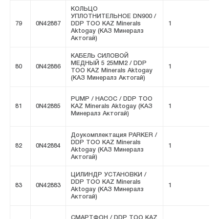
КОЛЬЦО
УПЛОТНИТЕЛЬНОЕ DN900 /
79
0N42887
DDP ТОО KAZ Minerals
1
F
Aktogay (КАЗ Минералз
Актогай)
КАБЕЛЬ СИЛОВОЙ
МЕДНЫЙ 5 25MM2 / DDP
80
0N42886
1
F
ТОО KAZ Minerals Aktogay
(КАЗ Минералз Актогай)
PUMP / НАСОС / DDP ТОО
81
0N42885
KAZ Minerals Aktogay (КАЗ
1
F
Минералз Актогай)
Доукомплектация PARKER /
DDP ТОО KAZ Minerals
82
0N42884
1
F
Aktogay (КАЗ Минералз
Актогай)
ЦИЛИНДР УСТАНОВКИ /
DDP ТОО KAZ Minerals
83
0N42883
1
F
Aktogay (КАЗ Минералз
Актогай)
СМАРТФОН / DDP ТОО KAZ