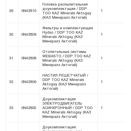
Головка распылительная
доукомплектация / DDP
29
0N42810
1
F
ТОО KAZ Minerals Aktogay
(КАЗ Минералз Актогай)
Фильтры и комплектующие
Hydac / DDP ТОО KAZ
30
0N42809
1
F
Minerals Aktogay (КАЗ
Минералз Актогай)
Отопительные системы
WEBASTO / DDP ТОО KAZ
31
0N42808
1
F
Minerals Aktogay (КАЗ
Минералз Актогай)
НАСТИЛ РЕШЕТЧАТЫЙ /
DDP ТОО KAZ Minerals
32
0N42806
1
F
Aktogay (КАЗ Минералз
Актогай)
Доукомплектация
ЭЛЕКТРОДВИГАТЕЛЬ
33
0N42805
АСИНХРОННЫЙ / DDP ТОО
1
F
KAZ Minerals Aktogay (КАЗ
Минералз Актогай)
Доукомплектация: