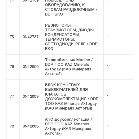
74
0N42739
ПОМОЛЬНОМУ
1
F
ОБОРУДОВАНИЮ, К
СТОЛАМ РАЗДЕЛОЧНЫМ /
DDP ВКО
РЕЗИСТОРЫ,
ТРАНЗИСТОРЫ, ДИОДЫ,
КОНДЕНСАТОРЫ,
75
0N42737
1
F
ТЕРМИСТОРЫ,
СВЕТОДИОДЫ,РЕЛЕ / DDP
ВКО
Теплообменник Modine /
DDP ТОО KAZ Minerals
76
0N42890
1
F
Aktogay (КАЗ Минералз
Актогай)
БЛОК КОНЦЕВЫХ
ВЫКЛЮЧАТЕЛЕЙ ДЛЯ
КЛАПАНОВ
77
0N42889
1
F
ДОУКОМПЛЕКТАЦИЯ / DDP
ТОО KAZ Minerals Aktogay
(КАЗ Минералз Актогай)
АПС доукомплектация /
DDP ТОО KAZ Minerals
78
0N42888
1
F
Aktogay (КАЗ Минералз
Актогай)