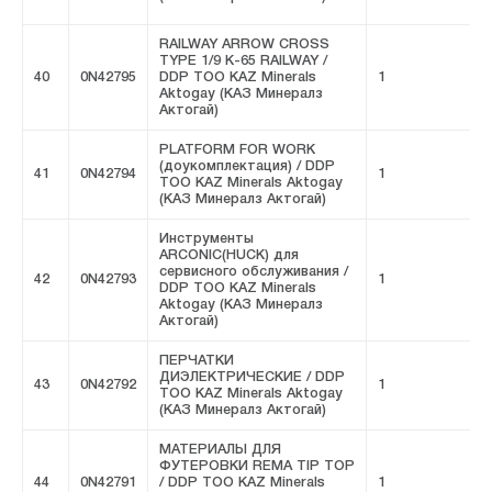
RAILWAY ARROW CROSS
TYPE 1/9 К-65 RAILWAY /
40
0N42795
DDP ТОО KAZ Minerals
1
F
Aktogay (КАЗ Минералз
Актогай)
PLATFORM FOR WORK
(доукомплектация) / DDP
41
0N42794
1
F
ТОО KAZ Minerals Aktogay
(КАЗ Минералз Актогай)
Инструменты
ARCONIC(HUCK) для
сервисного обслуживания /
42
0N42793
1
F
DDP ТОО KAZ Minerals
Aktogay (КАЗ Минералз
Актогай)
ПЕРЧАТКИ
ДИЭЛЕКТРИЧЕСКИЕ / DDP
43
0N42792
1
F
ТОО KAZ Minerals Aktogay
(КАЗ Минералз Актогай)
МАТЕРИАЛЫ ДЛЯ
ФУТЕРОВКИ REMA TIP TOP
44
0N42791
/ DDP ТОО KAZ Minerals
1
F