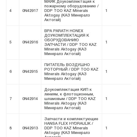
МАЯК Доукомплектация к
пожарному оборудованию /
4
0N42917
DDP ТОО KAZ Minerals
1
F
Aktogay (КАЗ Минералз
Актогай)
BPA PARATH HONEX
ДОУКОМПЛЕКТАЦИЯ К
ОБОРУДОВАНИЮ
5
0N42916
1
F
ЗАПЧАСТИ / DDP ТОО KAZ
Minerals Aktogay (КАЗ
Минералз Актогай)
ПИТАТЕЛЬ ВОЗДУШНО
РОТОРНЫЙ / DDP ТОО KAZ
6
0N42915
1
F
Minerals Aktogay (КАЗ
Минералз Актогай)
Доукомплектация КИП к
линиям, к флотоционным,
7
0N42914
шламовым / DDP ТОО KAZ
1
F
Minerals Aktogay (КАЗ
Минералз Актогай)
Запчасти и комплектующие
HANSA FLEX HYDRAULIK /
8
0N42913
DDP ТОО KAZ Minerals
1
F
Aktogay (КАЗ Минералз