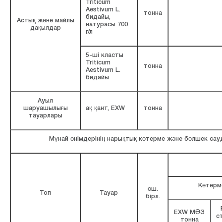
Triticum
Aestivum L.
тонна
бидайы,
Астық және майлы
натурасы 700
дақылдар
г/л
5-ші класты
Triticum
тонна
Aestivum L.
бидайы
Ауыл
шаруашылығы
ақ қант, EXW
тонна
тауарлары
Мұнай өнімдерінің нарықтық көтерме және бөлшек са
Көтерм
өш.
Топ
Тауар
бірл.
EXW МӨЗ
с
тонна