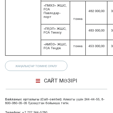
«ПМХЗ» ЖШС,
FCA
482 000,00
3
Павлодар-
порт
тонна
«ПҚОП» ЖШС,
483 000,00
3
FCA Текесу
«АМӨЗ» ЖШС,
тонна
453 000,00
3
FCA Теңдік
ЖАҢАЛЫҚТАР ТІЗІМІНЕ ОРАЛУ
САЙТ МӘЗІРІ
Байланыс орталығы (Сall-center):
Алматы үшін 244-44-55, 8-
800-080-05-05 Қазақстан бойынша тегін.
Телефон:
+7 727 244-5780