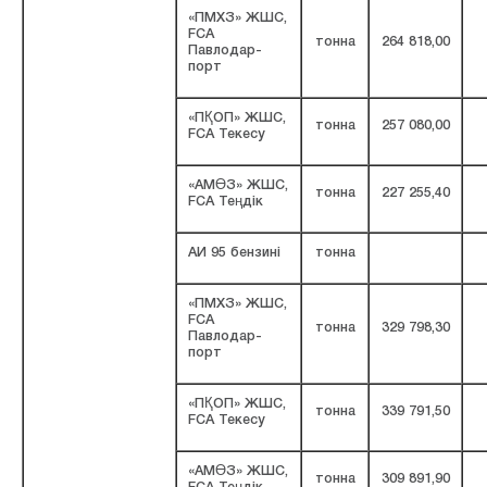
«ПМХЗ» ЖШС,
FCA
тонна
264 818,00
Павлодар-
порт
«ПҚОП» ЖШС,
тонна
257 080,00
FCA Текесу
«АМӨЗ» ЖШС,
тонна
227 255,40
FCA Теңдік
АИ 95 бензині
тонна
«ПМХЗ» ЖШС,
FCA
тонна
329 798,30
Павлодар-
порт
«ПҚОП» ЖШС,
тонна
339 791,50
FCA Текесу
«АМӨЗ» ЖШС,
тонна
309 891,90