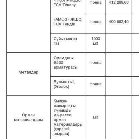
«ПҚОП» ЖШС,
тонна
412 299,60
FCA Текесу
«АМӨЗ» ЖШС,
тонна
400 883,40
FCA Теңдік
Сұйытылған
1000
газ
м3
Орамдағы
S500
тонна
арматурасы
Металдар
Бұрыштық
тонна
(Уголок)
Қылқан
жапырақты
тұқымды
Орман
дөңгелек
м3
материалдары
орман
материалдары
(қарағай,
шырша)