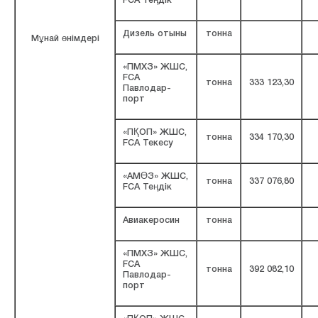
FCA Теңдік
Дизель отыны
тонна
Мұнай өнімдері
«ПМХЗ» ЖШС,
FCA
тонна
333 123,30
Павлодар-
порт
«ПҚОП» ЖШС,
тонна
334 170,30
FCA Текесу
«АМӨЗ» ЖШС,
тонна
337 076,80
FCA Теңдік
Авиакеросин
тонна
«ПМХЗ» ЖШС,
FCA
тонна
392 082,10
Павлодар-
порт