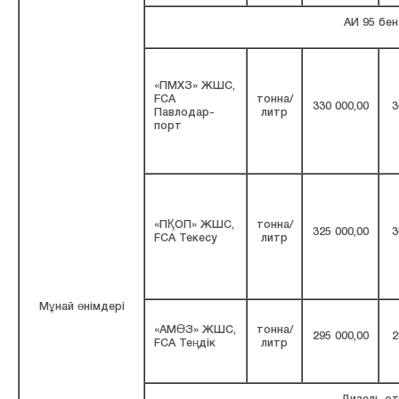
АИ 95 бен
«ПМХЗ» ЖШС,
FCA
тонна/
330 000,00
3
Павлодар-
литр
порт
«ПҚОП» ЖШС,
тонна/
325 000,00
3
FCA Текесу
литр
Мұнай өнімдері
«АМӨЗ» ЖШС,
тонна/
295 000,00
2
FCA Теңдік
литр