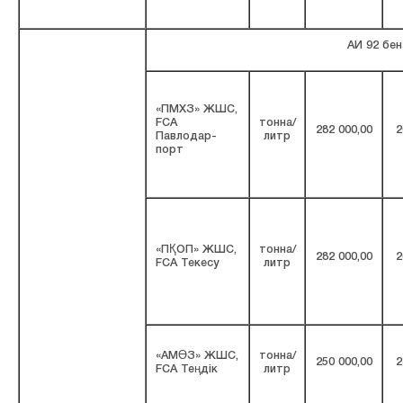
АИ 92 бен
«ПМХЗ» ЖШС,
FCA
тонна/
282 000,00
2
Павлодар-
литр
порт
«ПҚОП» ЖШС,
тонна/
282 000,00
2
FCA Текесу
литр
«АМӨЗ» ЖШС,
тонна/
250 000,00
2
FCA Теңдік
литр