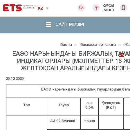
КУРСЫ
KZ
ВАЛЮТ
САЙТ МӘЗІРІ
Басты
Баспасөз орталығы
Жа
ЕАЭО НАРЫҒЫНДАҒЫ БИРЖАЛЫҚ ТАУА
ИНДИКАТОРЛАРЫ (МӘЛІМЕТТЕР 16 Ж
ЖЕЛТОҚСАН АРАЛЫҒЫНДАҒЫ КЕЗЕҢ 
25.12.2025
ЕАЭО нарығындағы биржалық тауарлардың бағ
өш.
Қазақстан
Топ
Тауар
бірл.
(KZT)
АИ 92 бензині
тонна