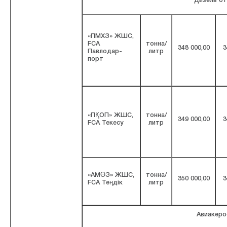
Дизель о
«ПМХЗ» ЖШС,
FCA
тонна/
348 000,00
3
Павлодар-
литр
порт
«ПҚОП» ЖШС,
тонна/
349 000,00
3
FCA Текесу
литр
«АМӨЗ» ЖШС,
тонна/
350 000,00
3
FCA Теңдік
литр
Авиакеро