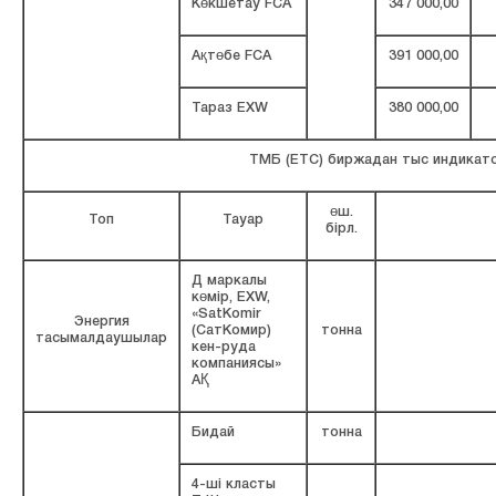
Көкшетау FCA
347 000,00
Ақтөбе FCA
391 000,00
Тараз EXW
380 000,00
ТМБ (ЕТС) биржадан тыс индикат
өш.
Топ
Тауар
бірл.
Д маркалы
көмір, EXW,
«SatKomir
Энергия
(СатКомир)
тонна
тасымалдаушылар
кен-руда
компаниясы»
АҚ
Бидай
тонна
4-ші класты