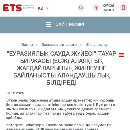
КУРСЫ
KZ
ВАЛЮТ
САЙТ МӘЗІРІ
Басты
Баспасөз орталығы
Жаңалықтар
"ЕУРАЗИЯЛЫҚ САУДА ЖҮЙЕСІ" ТАУАР
БИРЖАСЫ (ЕСЖ) АЛАЯҚТЫҚ
ЖАҒДАЙЛАРЫНЫҢ ЖИІЛЕУІНЕ
БАЙЛАНЫСТЫ АЛАҢДАУШЫЛЫҚ
БІЛДІРЕДІ
19.12.2024
Өткен жылы биржаның атына алдау әрекеттерінің құрбаны
болған азаматтардан өтініштер көп келіп түсті. Бұл ретте
шығын соммасы 20-дан 500 мың теңгеге дейінгі аралықта
болған, ал алаяқтар тез пайда табуға уәде беріп, алдап-
арбайды.
Instagram, WhatsApp, Facebook және басқа да әлеуметтік
желілер арқылы ЕСЖ-ның ресми сайтынан алынған