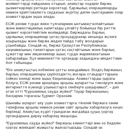
мәліметтерді пайдалана отырып, алаяқтар өздерін биржа
қызметкерлері ретінде көрсетеді. Қаржылық операцияларды
немесе криптовалюта саудасын жүргізу деген сылтауымен олар
азаматтардан ақша алады.
ЕСЖ ресми түрде жеке тұлғалармен ынтымақтаспайтынын
және инвестициялық капиталды ұлғайту бойынша бір реттік
қызмет көрсетпейтінін мәлімдейді. Биржадағы барлық
қаржылық операциялар қатаң процедуралар аясында жүзеге
асырылады және биржа жедел пайда табу жоодарын
ұсынбайды. Сондай-ақ, биржа Қазақстан Республикасы
заңнамасының талаптарын қатаң сақтайтынын және барлық
құжаттар мен лицензиялар ашық түрде жарияланатынын
хабарлайды. Бұл мемлекеттік органдар алдындағы міндеттеме
боп табылады.
"Біз алаяқтықтың көбеюіне қатты алаңдаймыз. Біздің биржаның
барлық операциялары қауіпсіздіктің жоғары стандарттарына
сәйкес келеді және ашық бақыланады. Азаматтарды қырағы
болуға, ЕСЖ ресми арналары арқылы ақпаратты тексеруге және
интернетте күмәнді ұсыныстарға сенбеуге шақырамыз", – деп
атап өтті "Еуразиялық сауда жүйесі" Тауар биржасының
басқарма төрағасы Құрмет Оразаев.
Шынайы ақпарат алу үшін азаматтарға тікелей биржаға сенім
телефоны арқылы немесе ресми сайт арқылы хабарласуға кеңес
беріледі. Алаяқтық күдігі туындаған жағдайда құқық қорғау
органдарына дереу хабарлау маңызды.
"Еуразиялық сауда жүйесі" биржасы клиенттері мен өз беделін
қорғау жөніндегі жұмысты жалғастырады. Сондай-ақ