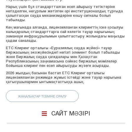
Нарық үшін бұл стандартталған есеп айырысу тетіктеріне
негізделген, неғұрлым жетілген әрі институционалдық тұрғыда
қалыптасқан сауда механизмдеріне көшу сигналы болып
табылады.
Кең мағынада алғанда, лицензияланған клирингтің іске қосылуы
халықаралық стандарттарға сай келетін тауар нарығының
заманауи инфрақұрылымын қалыптастыру жолындағы маңызды
қадам саналады.
ЕТС Клиринг орталығы «Еуразиялық сауда жүйесі» тауар
биржасының экожүйесіндегі негізгі элемент болып табылады
және Биржалық сауда қағидалары мен Қазақстан
Республикасының заңнамасына сәйкес биржалық мәмілелер
бойынша клиринг пен есеп айырысуды жүзеге асырады.
2026 жылдың басынан бастап ЕТС Клиринг орталығы
лицензияланған режимде жұмыс істейді және тауар нарығына
қатысушылармен ынтымақтастыққа ашық.
ЖАҢАЛЫҚТАР ТІЗІМІНЕ ОРАЛУ
САЙТ МӘЗІРІ