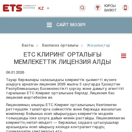
КУРСЫ
KZ
ВАЛЮТ
САЙТ МӘЗІРІ
Басты
Баспасөз орталығы
Жаңалықтар
ЕТС КЛИРИНГ ОРТАЛЫҒЫ
МЕМЛЕКЕТТІК ЛИЦЕНЗИЯ АЛДЫ
06.01.2026
Тауар биржалары саласындағы клирингтік қызметті жүзеге
асыруға арналған лицензия 2026 жылғы 5 қаңтарда Қазақстан
Республикасының Бәсекелестікті қорғау және дамыту агенттігі
тарапынан ЕТС Клиринг орталығына берілді. Лицензия бас
лицензия мәртебесіне ие.
Лицензияның алынуы ЕТС Клиринг орталығының белгіленген
реттеушілік талаптарға сәйкестігін және биржада жасалатын
мәмілелер бойынша есеп айырысудың клирингтік моделін
толыққанды іске қосуға дайын екенін растайды. Лицензияланған
клирингтің негізгі міндеті — биржалық саудаға қатысушылар
арасындағы есеп айырысу кезінде контрагенттердің
тәуекелдерін қамтамасыз ету.