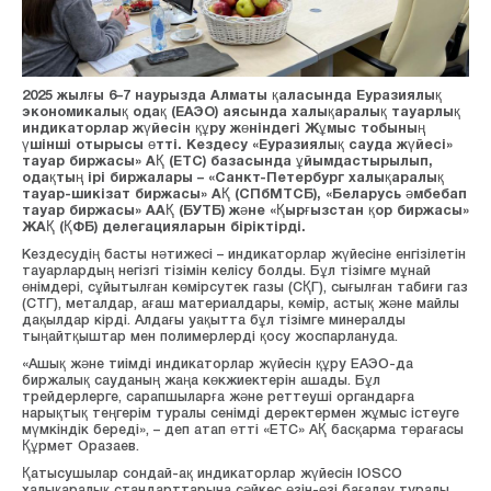
2025 жылғы 6–7 наурызда Алматы қаласында Еуразиялық
экономикалық одақ (ЕАЭО) аясында халықаралық тауарлық
индикаторлар жүйесін құру жөніндегі Жұмыс тобының
үшінші отырысы өтті. Кездесу «Еуразиялық сауда жүйесі»
тауар биржасы» АҚ (ЕТС) базасында ұйымдастырылып,
одақтың ірі биржалары – «Санкт-Петербург халықаралық
тауар-шикізат биржасы» АҚ (СПбМТСБ), «Беларусь әмбебап
тауар биржасы» ААҚ (БУТБ) және «Қырғызстан қор биржасы»
ЖАҚ (ҚФБ) делегацияларын біріктірді.
Кездесудің басты нәтижесі – индикаторлар жүйесіне енгізілетін
тауарлардың негізгі тізімін келісу болды. Бұл тізімге мұнай
өнімдері, сұйытылған көмірсутек газы (СҚГ), сығылған табиғи газ
(СТГ), металдар, ағаш материалдары, көмір, астық және майлы
дақылдар кірді. Алдағы уақытта бұл тізімге минералды
тыңайтқыштар мен полимерлерді қосу жоспарлануда.
«Ашық және тиімді индикаторлар жүйесін құру ЕАЭО-да
биржалық сауданың жаңа көкжиектерін ашады. Бұл
трейдерлерге, сарапшыларға және реттеуші органдарға
нарықтық теңгерім туралы сенімді деректермен жұмыс істеуге
мүмкіндік береді», – деп атап өтті «ЕТС» АҚ басқарма төрағасы
Құрмет Оразаев.
Қатысушылар сондай-ақ индикаторлар жүйесін IOSCO
халықаралық стандарттарына сәйкес өзін-өзі бағалау туралы