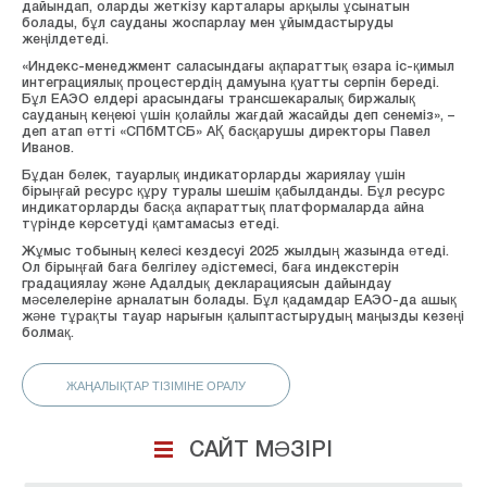
дайындап, оларды жеткізу карталары арқылы ұсынатын
болады, бұл сауданы жоспарлау мен ұйымдастыруды
жеңілдетеді.
«Индекс-менеджмент саласындағы ақпараттық өзара іс-қимыл
интеграциялық процестердің дамуына қуатты серпін береді.
Бұл ЕАЭО елдері арасындағы трансшекаралық биржалық
сауданың кеңеюі үшін қолайлы жағдай жасайды деп сенеміз», –
деп атап өтті «СПбМТСБ» АҚ басқарушы директоры Павел
Иванов.
Бұдан бөлек, тауарлық индикаторларды жариялау үшін
бірыңғай ресурс құру туралы шешім қабылданды. Бұл ресурс
индикаторларды басқа ақпараттық платформаларда айна
түрінде көрсетуді қамтамасыз етеді.
Жұмыс тобының келесі кездесуі 2025 жылдың жазында өтеді.
Ол бірыңғай баға белгілеу әдістемесі, баға индекстерін
градациялау және Адалдық декларациясын дайындау
мәселелеріне арналатын болады. Бұл қадамдар ЕАЭО-да ашық
және тұрақты тауар нарығын қалыптастырудың маңызды кезеңі
болмақ.
ЖАҢАЛЫҚТАР ТІЗІМІНЕ ОРАЛУ
САЙТ МӘЗІРІ