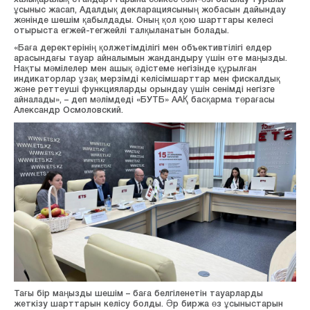
ұсыныс жасап, Адалдық декларациясының жобасын дайындау
жөнінде шешім қабылдады. Оның қол қою шарттары келесі
отырыста егжей-тегжейлі талқыланатын болады.
«Баға деректерінің қолжетімділігі мен объективтілігі елдер
арасындағы тауар айналымын жандандыру үшін өте маңызды.
Нақты мәмілелер мен ашық әдістеме негізінде құрылған
индикаторлар ұзақ мерзімді келісімшарттар мен фискалдық
және реттеуші функцияларды орындау үшін сенімді негізге
айналады», – деп мәлімдеді «БУТБ» ААҚ басқарма төрағасы
Александр Осмоловский.
Тағы бір маңызды шешім – баға белгіленетін тауарларды
жеткізу шарттарын келісу болды. Әр биржа өз ұсыныстарын