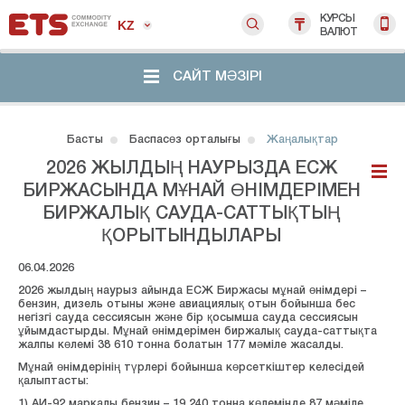
КУРСЫ
KZ
ВАЛЮТ
САЙТ МӘЗІРІ
Басты
Баспасөз орталығы
Жаңалықтар
2026 ЖЫЛДЫҢ НАУРЫЗДА ЕСЖ
БИРЖАСЫНДА МҰНАЙ ӨНІМДЕРІМЕН
БИРЖАЛЫҚ САУДА-САТТЫҚТЫҢ
ҚОРЫТЫНДЫЛАРЫ
06.04.2026
2026 жылдың наурыз айында ЕСЖ Биржасы мұнай өнімдері –
бензин, дизель отыны және авиациялық отын бойынша бес
негізгі сауда сессиясын және бір қосымша сауда сессиясын
ұйымдастырды. Мұнай өнімдерімен биржалық сауда-саттықта
жалпы көлемі 38 610 тонна болатын 177 мәміле жасалды.
Мұнай өнімдерінің түрлері бойынша көрсеткіштер келесідей
қалыптасты:
1) АИ-92 маркалы бензин – 19 240 тонна көлемінде 87 мәміле