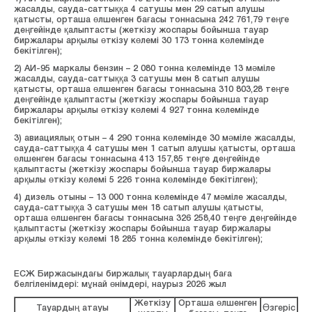
жасалды, сауда-саттыққа 4 сатушы мен 29 сатып алушы
қатысты, орташа өлшенген бағасы тоннасына 242 761,79 теңге
деңгейінде қалыптасты (жеткізу жоспары бойынша тауар
биржалары арқылы өткізу көлемі 30 173 тонна көлемінде
бекітілген);
2) АИ-95 маркалы бензин – 2 080 тонна көлемінде 13 мәміле
жасалды, сауда-саттыққа 3 сатушы мен 8 сатып алушы
қатысты, орташа өлшенген бағасы тоннасына 310 803,28 теңге
деңгейінде қалыптасты (жеткізу жоспары бойынша тауар
биржалары арқылы өткізу көлемі 4 927 тонна көлемінде
бекітілген);
3) авиациялық отын – 4 290 тонна көлемінде 30 мәміле жасалды,
сауда-саттыққа 4 сатушы мен 1 сатып алушы қатысты, орташа
өлшенген бағасы тоннасына 413 157,85 теңге деңгейінде
қалыптасты (жеткізу жоспары бойынша тауар биржалары
арқылы өткізу көлемі 5 226 тонна көлемінде бекітілген);
4) дизель отыны – 13 000 тонна көлемінде 47 мәміле жасалды,
сауда-саттыққа 3 сатушы мен 18 сатып алушы қатысты,
орташа өлшенген бағасы тоннасына 326 258,40 теңге деңгейінде
қалыптасты (жеткізу жоспары бойынша тауар биржалары
арқылы өткізу көлемі 18 285 тонна көлемінде бекітілген);
ЕСЖ Биржасындағы биржалық тауарлардың баға
белгіленімдері: мұнай өнімдері, наурыз 2026 жыл
Жеткізу
Орташа өлшенген
Тауардың атауы
Өзгеріс