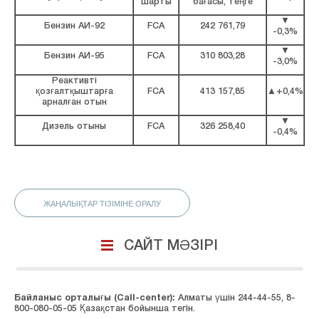
шарты
бағасы, теңге
▼
Бензин АИ-92
FCA
242 761,79
-0,3%
▼
Бензин АИ-95
FCA
310 803,28
-3,0%
Реактивті
қозғалтқыштарға
FCA
413 157,85
▲+0,4%
арналған отын
▼
Дизель отыны
FCA
326 258,40
-0,4%
ЖАҢАЛЫҚТАР ТІЗІМІНЕ ОРАЛУ
САЙТ МӘЗІРІ
Байланыс орталығы (Сall-center):
Алматы үшін 244-44-55, 8-
800-080-05-05 Қазақстан бойынша тегін.