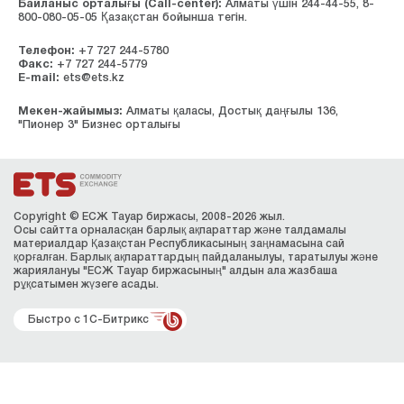
Байланыс орталығы (Сall-center):
Алматы үшін 244-44-55, 8-
800-080-05-05 Қазақстан бойынша тегін.
Телефон:
+7 727 244-5780
Факс:
+7 727 244-5779
E-mail:
ets@ets.kz
Мекен-жайымыз:
Алматы қаласы, Достық даңғылы 136,
"Пионер 3" Бизнес орталығы
Copyright © ЕСЖ Тауар биржасы, 2008-2026 жыл.
Осы сайтта орналасқан барлық ақпараттар және талдамалы
материалдар Қазақстан Республикасының заңнамасына сай
қорғалған. Барлық ақпараттардың пайдаланылуы, таратылуы және
жариялануы "ЕСЖ Тауар биржасының" алдын ала жазбаша
рұқсатымен жүзеге асады.
Быстро с 1С-Битрикс