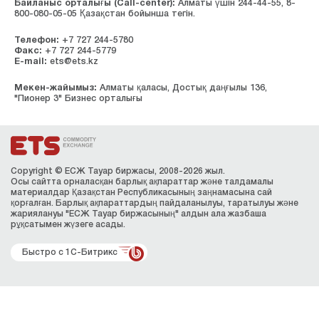
Байланыс орталығы (Сall-center):
Алматы үшін 244-44-55, 8-
800-080-05-05 Қазақстан бойынша тегін.
Телефон:
+7 727 244-5780
Факс:
+7 727 244-5779
E-mail:
ets@ets.kz
Мекен-жайымыз:
Алматы қаласы, Достық даңғылы 136,
"Пионер 3" Бизнес орталығы
Copyright © ЕСЖ Тауар биржасы, 2008-2026 жыл.
Осы сайтта орналасқан барлық ақпараттар және талдамалы
материалдар Қазақстан Республикасының заңнамасына сай
қорғалған. Барлық ақпараттардың пайдаланылуы, таратылуы және
жариялануы "ЕСЖ Тауар биржасының" алдын ала жазбаша
рұқсатымен жүзеге асады.
Быстро с 1С-Битрикс