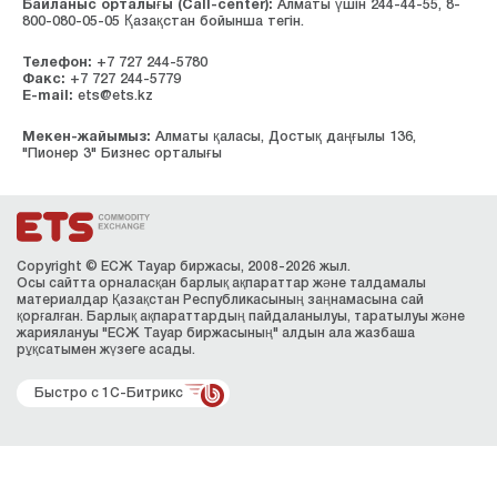
Байланыс орталығы (Сall-center):
Алматы үшін 244-44-55, 8-
800-080-05-05 Қазақстан бойынша тегін.
Телефон:
+7 727 244-5780
Факс:
+7 727 244-5779
E-mail:
ets@ets.kz
Мекен-жайымыз:
Алматы қаласы, Достық даңғылы 136,
"Пионер 3" Бизнес орталығы
Copyright © ЕСЖ Тауар биржасы, 2008-2026 жыл.
Осы сайтта орналасқан барлық ақпараттар және талдамалы
материалдар Қазақстан Республикасының заңнамасына сай
қорғалған. Барлық ақпараттардың пайдаланылуы, таратылуы және
жариялануы "ЕСЖ Тауар биржасының" алдын ала жазбаша
рұқсатымен жүзеге асады.
Быстро с 1С-Битрикс