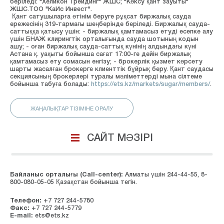
беріледі: "Хеликон Трейдинг" ЖШС; "Көксу қант зауыты"
ЖШС.ТОО "КаИс Инвест".
Қант сатушыларға өтінім беруге рұқсат биржалық сауда
ережесінің 319-тармағы шеңберінде беріледі. Биржалық сауда-
саттыққа қатысу үшін: - биржалық қамтамасыз етуді есепке алу
үшін БНАЖ клирингтік орталығында сауда шотының кодын
ашу; - оған биржалық сауда-саттық күнінің алдындағы күні
Астана қ. уақыты бойынша сағат 17:00-ге дейін биржалық
қамтамасыз ету сомасын енгізу; - брокерлік қызмет көрсету
шарты жасалған брокерге клиенттік бұйрық беру. Қант саудасы
секциясының брокерлері туралы мәліметтерді мына сілтеме
бойынша табуға болады:
https://ets.kz/markets/sugar/members/
.
ЖАҢАЛЫҚТАР ТІЗІМІНЕ ОРАЛУ
САЙТ МӘЗІРІ
Байланыс орталығы (Сall-center):
Алматы үшін 244-44-55, 8-
800-080-05-05 Қазақстан бойынша тегін.
Телефон:
+7 727 244-5780
Факс:
+7 727 244-5779
E-mail:
ets@ets.kz