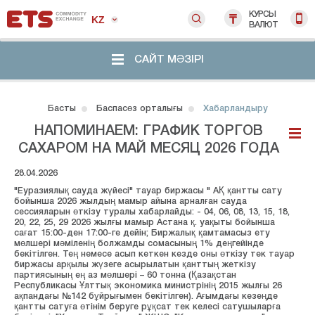
КУРСЫ
KZ
ВАЛЮТ
САЙТ МӘЗІРІ
Басты
Баспасөз орталығы
Хабарландыру
НАПОМИНАЕМ: ГРАФИК ТОРГОВ
САХАРОМ НА МАЙ МЕСЯЦ 2026 ГОДА
28.04.2026
"Еуразиялық сауда жүйесі" тауар биржасы " АҚ қантты сату
бойынша 2026 жылдың мамыр айына арналған сауда
сессияларын өткізу туралы хабарлайды: - 04, 06, 08, 13, 15, 18,
20, 22, 25, 29 2026 жылғы мамыр Астана қ. уақыты бойынша
сағат 15:00-ден 17:00-ге дейін; Биржалық қамтамасыз ету
мөлшері мәміленің болжамды сомасының 1% деңгейінде
бекітілген. Тең немесе асып кеткен кезде оны өткізу тек тауар
биржасы арқылы жүзеге асырылатын қанттың жеткізу
партиясының ең аз мөлшері – 60 тонна (Қазақстан
Республикасы Ұлттық экономика министрінің 2015 жылғы 26
ақпандағы №142 бұйрығымен бекітілген). Ағымдағы кезеңде
қантты сатуға өтінім беруге рұқсат тек келесі сатушыларға