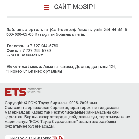
САЙТ МӘЗІРІ
Байланыс орталығы (Сall-center):
Алматы үшін 244-44-55, 8-
800-080-05-05 Қазақстан бойынша тегін.
Телефон:
+7 727 244-5780
Факс:
+7 727 244-5779
E-mail:
ets@ets.kz
Мекен-жайымыз:
Алматы қаласы, Достық даңғылы 136,
"Пионер 3" Бизнес орталығы
Copyright © ЕСЖ Тауар биржасы, 2008-2026 жыл.
Осы сайтта орналасқан барлық ақпараттар және талдамалы
материалдар Қазақстан Республикасының заңнамасына сай
қорғалған. Барлық ақпараттардың пайдаланылуы, таратылуы және
жариялануы "ЕСЖ Тауар биржасының" алдын ала жазбаша
рұқсатымен жүзеге асады.
Быстро с 1С-Битрикс