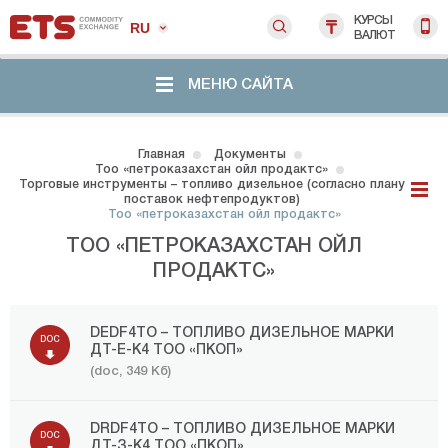
КУРСЫ
RU
ВАЛЮТ
МЕНЮ САЙТА
Главная
Документы
Тоо «петроказахстан ойл продактс»
Торговые инструменты – топливо дизельное (согласно плану
поставок нефтепродуктов)
Тоо «петроказахстан ойл продактс»
ТОО «ПЕТРОКАЗАХСТАН ОЙЛ
ПРОДАКТС»
DEDF4TO – ТОПЛИВО ДИЗЕЛЬНОЕ МАРКИ
DOC
ДТ-Е-K4 ТОО «ПКОП»
(doc, 349 Кб)
DRDF4TO – ТОПЛИВО ДИЗЕЛЬНОЕ МАРКИ
DOC
ДТ-З-K4 ТОО «ПКОП»