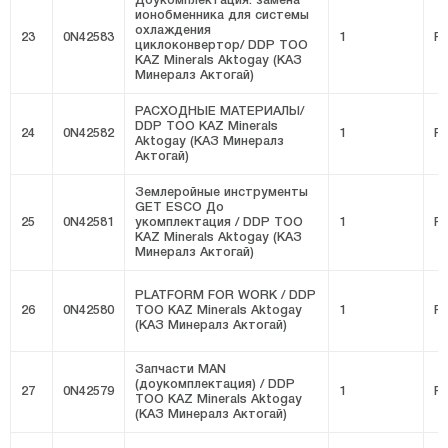
Доукомплектация: замена
ионобменника для системы
охлаждения
23
0N42583
1
FI
циклоконвертор/ DDP ТОО
KAZ Minerals Aktogay (КАЗ
Минералз Актогай)
РАСХОДНЫЕ МАТЕРИАЛЫ/
DDP ТОО KAZ Minerals
24
0N42582
1
FI
Aktogay (КАЗ Минералз
Актогай)
Землеройные инструменты
GET ESCO До
25
0N42581
укомплектация / DDP ТОО
1
FI
KAZ Minerals Aktogay (КАЗ
Минералз Актогай)
PLATFORM FOR WORK / DDP
26
0N42580
ТОО KAZ Minerals Aktogay
1
FI
(КАЗ Минералз Актогай)
Запчасти MAN
(доукомплектация) / DDP
27
0N42579
1
FI
ТОО KAZ Minerals Aktogay
(КАЗ Минералз Актогай)