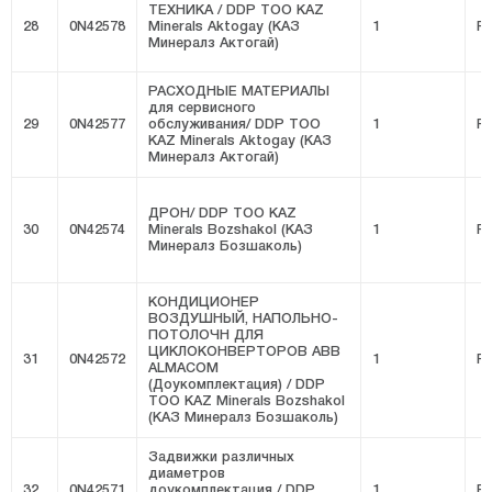
ТЕХНИКА / DDP ТОО KAZ
28
0N42578
Minerals Aktogay (КАЗ
1
FI
Минералз Актогай)
РАСХОДНЫЕ МАТЕРИАЛЫ
для сервисного
29
0N42577
обслуживания/ DDP ТОО
1
FI
KAZ Minerals Aktogay (КАЗ
Минералз Актогай)
ДРОН/ DDP ТОО KAZ
30
0N42574
Minerals Bozshakol (КАЗ
1
FI
Минералз Бозшаколь)
КОНДИЦИОНЕР
ВОЗДУШНЫЙ, НАПОЛЬНО-
ПОТОЛОЧН ДЛЯ
ЦИКЛОКОНВЕРТОРОВ ABB
31
0N42572
1
FI
ALMACOM
(Доукомплектация) / DDP
ТОО KAZ Minerals Bozshakol
(КАЗ Минералз Бозшаколь)
Задвижки различных
диаметров
32
0N42571
доукомплектация / DDP
1
FI