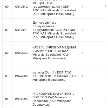
МОЩНОСТИ
60
0N42542
(доукомлектация) / DDP
1
FI
ТОО KAZ Minerals Bozshakol
(КАЗ Минералз Бозшаколь)
Для сервисного
обслуживания
61
0N42541
оборудования GILSON / DDP
1
FI
ТОО KAZ Minerals Bozshakol
(КАЗ Минералз Бозшаколь)
КАБЕЛЬ СИЛОВОЙ МЕДНЫЙ
5 4MM2 / DDP ТОО KAZ
62
0N42540
1
FI
Minerals Bozshakol (КАЗ
Минералз Бозшаколь)
метизы (болт) / DDP ТОО
63
0N42539
KAZ Minerals Bozshakol (КАЗ
1
FI
Минералз Бозшаколь)
РАСХОДНЫЕ МАТЕРИАЛЫ /
DDP ТОО KAZ Minerals
64
0N42538
1
FI
Bozshakol (КАЗ Минералз
Бозшаколь)