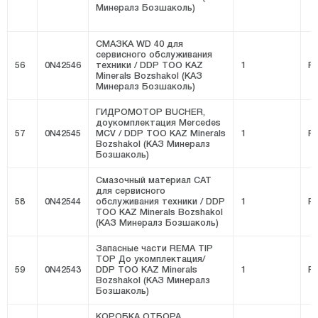
Минералз Бозшаколь)
СМАЗКА WD 40 для
сервисного обслуживания
56
0N42546
техники / DDP ТОО KAZ
1
FI
Minerals Bozshakol (КАЗ
Минералз Бозшаколь)
ГИДРОМОТОР BUCHER,
доукомплектация Mercedes
57
0N42545
MCV / DDP ТОО KAZ Minerals
1
FI
Bozshakol (КАЗ Минералз
Бозшаколь)
Смазочный материал CAT
для сервисного
58
0N42544
обслуживания техники / DDP
1
FI
ТОО KAZ Minerals Bozshakol
(КАЗ Минералз Бозшаколь)
Запасные части REMA TIP
TOP До укомплектация/
59
0N42543
DDP ТОО KAZ Minerals
1
FI
Bozshakol (КАЗ Минералз
Бозшаколь)
КОРОБКА ОТБОРА