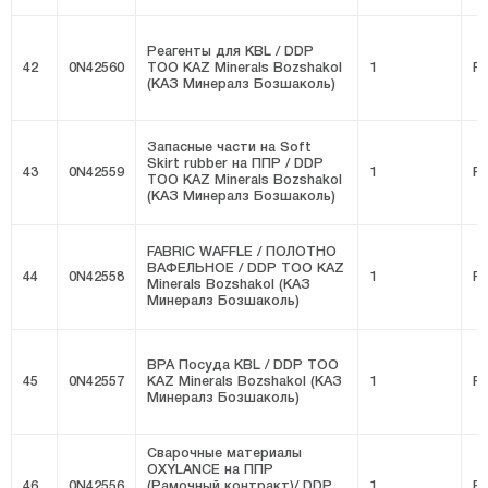
Реагенты для KBL / DDP
42
0N42560
ТОО KAZ Minerals Bozshakol
1
FI
(КАЗ Минералз Бозшаколь)
Запасные части на Soft
Skirt rubber на ППР / DDP
43
0N42559
1
FI
ТОО KAZ Minerals Bozshakol
(КАЗ Минералз Бозшаколь)
FABRIC WAFFLE / ПОЛОТНО
ВАФЕЛЬНОЕ / DDP ТОО KAZ
44
0N42558
1
FI
Minerals Bozshakol (КАЗ
Минералз Бозшаколь)
BPA Посуда KBL / DDP ТОО
45
0N42557
KAZ Minerals Bozshakol (КАЗ
1
FI
Минералз Бозшаколь)
Сварочные материалы
OXYLANCE на ППР
46
0N42556
(Рамочный контракт)/ DDP
1
FI