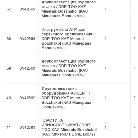
доукомплектация бурового
станка / DDP ТОО KAZ
37
0N42565
1
FI
Minerals Bozshakol (КАЗ
Минералз Бозшаколь)
Инструменты ATP для
сервисного обслуживания /
38
0N42564
DDP ТОО KAZ Minerals
1
FI
Bozshakol (КАЗ Минералз
Бозшаколь)
доукомплектация бурового
станка / DDP ТОО KAZ
39
0N42563
1
FI
Minerals Bozshakol (КАЗ
Минералз Бозшаколь)
Доукомплектовка
оборудования AGILENT /
40
0N42562
DDP ТОО KAZ Minerals
1
FI
Bozshakol (КАЗ Минералз
Бозшаколь)
ПЛАСТИНА
ИЗНОСОСТОЙКАЯ / DDP
41
0N42561
1
FI
ТОО KAZ Minerals Bozshakol
(КАЗ Минералз Бозшаколь)