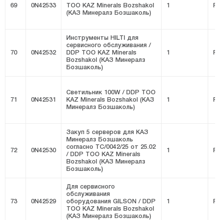
69
0N42533
ТОО KAZ Minerals Bozshakol
1
FI
(КАЗ Минералз Бозшаколь)
Инструменты HILTI для
сервисного обслуживания /
70
0N42532
DDP ТОО KAZ Minerals
1
FI
Bozshakol (КАЗ Минералз
Бозшаколь)
Светильник 100W / DDP ТОО
71
0N42531
KAZ Minerals Bozshakol (КАЗ
1
FI
Минералз Бозшаколь)
Закуп 5 серверов для КАЗ
Минералз Бозшаколь
согласно ТС/0042/25 от 25.02
72
0N42530
1
FI
/ DDP ТОО KAZ Minerals
Bozshakol (КАЗ Минералз
Бозшаколь)
Для сервисного
обслуживания
73
0N42529
оборудования GILSON / DDP
1
FI
ТОО KAZ Minerals Bozshakol
(КАЗ Минералз Бозшаколь)