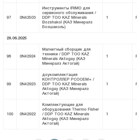
Инструменты IRIMO для
сервисного обслуживания /
97
0N42503
DDP ТОО KAZ Minerals
1
FI
Bozshakol (КАЗ Минералз
Бозшаколь)
29.06.2025
Магнитный сборщик для
техники / DDP ТОО KAZ
98
0N42924
1
FI
Minerals Aktogay (КАЗ
Минералз Актогай)
доукомплектация
КОНТРОЛЛЕР PCOOEM+ /
99
0N42923
DDP ТОО KAZ Minerals
1
FI
Aktogay (КАЗ Минералз
Актогай)
Комплектующие для
оборудования Thermo Fisher
100
0N42922
/ DDP ТОО KAZ Minerals
1
FI
Aktogay (КАЗ Минералз
Актогай)