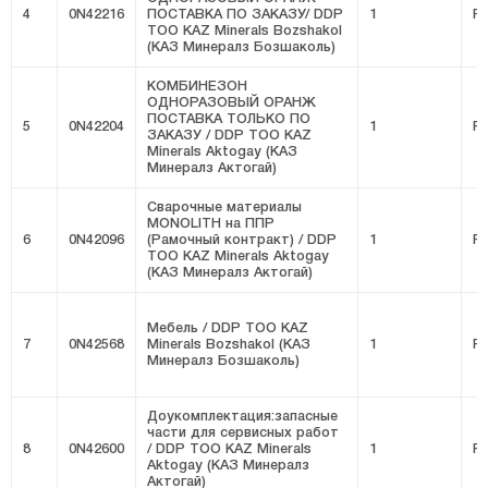
4
0N42216
ПОСТАВКА ПО ЗАКАЗУ/ DDP
1
FI
ТОО KAZ Minerals Bozshakol
(КАЗ Минералз Бозшаколь)
КОМБИНЕЗОН
ОДНОРАЗОВЫЙ ОРАНЖ
ПОСТАВКА ТОЛЬКО ПО
5
0N42204
1
FI
ЗАКАЗУ / DDP ТОО KAZ
Minerals Aktogay (КАЗ
Минералз Актогай)
Сварочные материалы
MONOLITH на ППР
6
0N42096
(Рамочный контракт) / DDP
1
FI
ТОО KAZ Minerals Aktogay
(КАЗ Минералз Актогай)
Мебель / DDP ТОО KAZ
7
0N42568
Minerals Bozshakol (КАЗ
1
FI
Минералз Бозшаколь)
Доукомплектация:запасные
части для сервисных работ
8
0N42600
/ DDP ТОО KAZ Minerals
1
FI
Aktogay (КАЗ Минералз
Актогай)