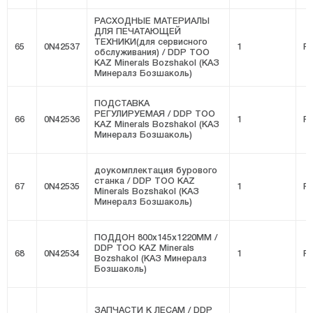
РАСХОДНЫЕ МАТЕРИАЛЫ
ДЛЯ ПЕЧАТАЮЩЕЙ
ТЕХНИКИ(для сервисного
65
0N42537
1
FI
обслуживания) / DDP ТОО
KAZ Minerals Bozshakol (КАЗ
Минералз Бозшаколь)
ПОДСТАВКА
РЕГУЛИРУЕМАЯ / DDP ТОО
66
0N42536
1
FI
KAZ Minerals Bozshakol (КАЗ
Минералз Бозшаколь)
доукомплектация бурового
станка / DDP ТОО KAZ
67
0N42535
1
FI
Minerals Bozshakol (КАЗ
Минералз Бозшаколь)
ПОДДОН 800x145x1220ММ /
DDP ТОО KAZ Minerals
68
0N42534
1
FI
Bozshakol (КАЗ Минералз
Бозшаколь)
ЗАПЧАСТИ К ЛЕСАМ / DDP