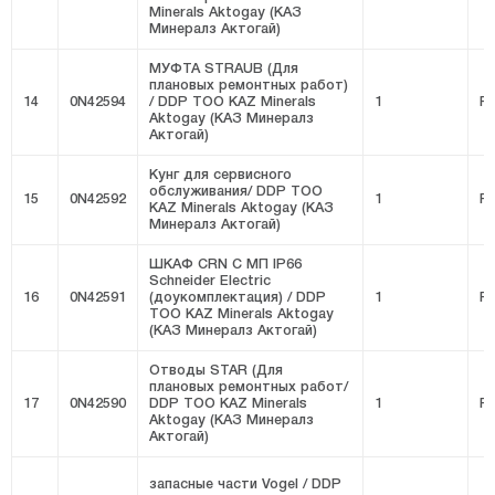
Minerals Aktogay (КАЗ
Минералз Актогай)
МУФТА STRAUB (Для
плановых ремонтных работ)
14
0N42594
/ DDP ТОО KAZ Minerals
1
FI
Aktogay (КАЗ Минералз
Актогай)
Кунг для сервисного
обслуживания/ DDP ТОО
15
0N42592
1
FI
KAZ Minerals Aktogay (КАЗ
Минералз Актогай)
ШКАФ CRN C МП IP66
Schneider Electric
16
0N42591
(доукомплектация) / DDP
1
FI
ТОО KAZ Minerals Aktogay
(КАЗ Минералз Актогай)
Отводы STAR (Для
плановых ремонтных работ/
17
0N42590
DDP ТОО KAZ Minerals
1
FI
Aktogay (КАЗ Минералз
Актогай)
запасные части Vogel / DDP