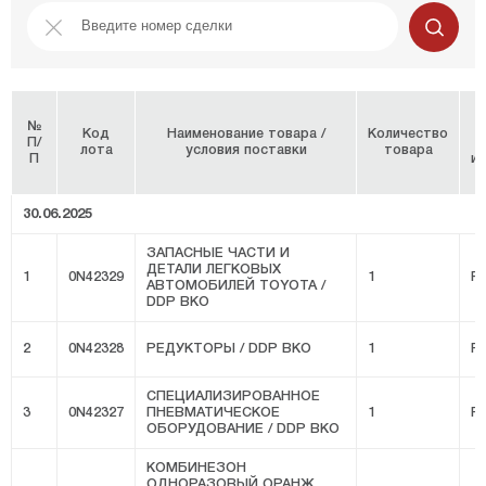
№
Код
Наименование товара /
Количество
П/
лота
условия поставки
товара
П
и
30.06.2025
ЗАПАСНЫЕ ЧАСТИ И
ДЕТАЛИ ЛЕГКОВЫХ
1
0N42329
1
FI
АВТОМОБИЛЕЙ TOYOTA /
DDP ВКО
2
0N42328
РЕДУКТОРЫ / DDP ВКО
1
FI
СПЕЦИАЛИЗИРОВАННОЕ
3
0N42327
ПНЕВМАТИЧЕСКОЕ
1
FI
ОБОРУДОВАНИЕ / DDP ВКО
КОМБИНЕЗОН
ОДНОРАЗОВЫЙ ОРАНЖ