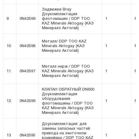
Задвижки Bray
Доукомплектация
9
0N42599
флотомашин / DDP ТОО
1
FI
KAZ Minerals Aktogay (КАЗ
Минералз Актогай)
Металл/ DDP ТОО KAZ
10
0N42598
Minerals Aktogay (КАЗ
1
FI
Минералз Актогай)
Металл нерж / DDP ТОО
11
0N42597
KAZ Minerals Aktogay (КАЗ
1
FI
Минералз Актогай)
КЛАПАН ОБРАТНЫЙ DN600
Доукомплектация
оборудования
12
0N42596
1
FI
флотомашины / DDP ТОО
KAZ Minerals Aktogay (КАЗ
Минералз Актогай)
Доукомплектация: для
замены запасных частей
привода на ленточном
13
0N42595
1
FI
конвейере / DDP ТОО KAZ