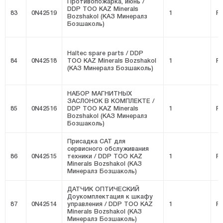
Противопожарка, июнь /
DDP ТОО KAZ Minerals
83
0N42519
1
FI
Bozshakol (КАЗ Минералз
Бозшаколь)
Haltec spare parts / DDP
84
0N42518
ТОО KAZ Minerals Bozshakol
1
FI
(КАЗ Минералз Бозшаколь)
НАБОР МАГНИТНЫХ
ЗАСЛОНОК В КОМПЛЕКТЕ /
85
0N42516
DDP ТОО KAZ Minerals
1
FI
Bozshakol (КАЗ Минералз
Бозшаколь)
Присадка CAT для
сервисного обслуживания
86
0N42515
техники / DDP ТОО KAZ
1
FI
Minerals Bozshakol (КАЗ
Минералз Бозшаколь)
ДАТЧИК ОПТИЧЕСКИЙ
Доукомплектация к шкафу
87
0N42514
управления / DDP ТОО KAZ
1
FI
Minerals Bozshakol (КАЗ
Минералз Бозшаколь)