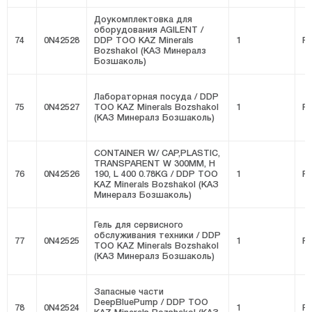
Доукомплектовка для
оборудования AGILENT /
74
0N42528
DDP ТОО KAZ Minerals
1
FI
Bozshakol (КАЗ Минералз
Бозшаколь)
Лабораторная посуда / DDP
75
0N42527
ТОО KAZ Minerals Bozshakol
1
FI
(КАЗ Минералз Бозшаколь)
CONTAINER W/ CAP,PLASTIC,
TRANSPARENT W 300MM, H
76
0N42526
190, L 400 0.78KG / DDP ТОО
1
FI
KAZ Minerals Bozshakol (КАЗ
Минералз Бозшаколь)
Гель для сервисного
обслуживания техники / DDP
77
0N42525
1
FI
ТОО KAZ Minerals Bozshakol
(КАЗ Минералз Бозшаколь)
Запасные части
DeepBluePump / DDP ТОО
78
0N42524
1
FI