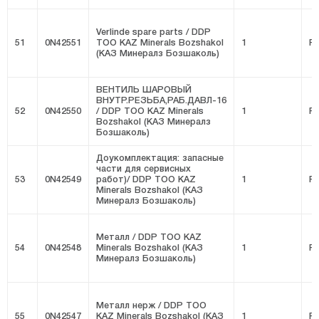
Verlinde spare parts / DDP
51
0N42551
ТОО KAZ Minerals Bozshakol
1
FI
(КАЗ Минералз Бозшаколь)
ВЕНТИЛЬ ШАРОВЫЙ
ВНУТР.РЕЗЬБА,РАБ.ДАВЛ-16
52
0N42550
/ DDP ТОО KAZ Minerals
1
FI
Bozshakol (КАЗ Минералз
Бозшаколь)
Доукомплектация: запасные
части для сервисных
53
0N42549
работ)/ DDP ТОО KAZ
1
FI
Minerals Bozshakol (КАЗ
Минералз Бозшаколь)
Металл / DDP ТОО KAZ
54
0N42548
Minerals Bozshakol (КАЗ
1
FI
Минералз Бозшаколь)
Металл нерж / DDP ТОО
55
0N42547
KAZ Minerals Bozshakol (КАЗ
1
FI