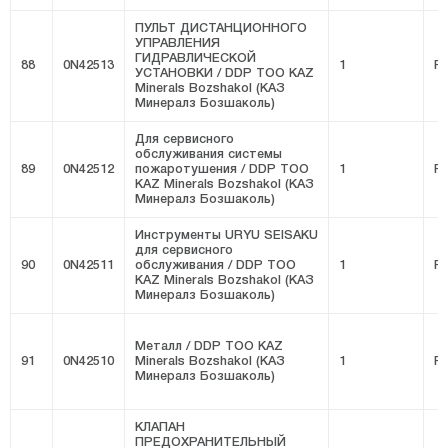
ПУЛЬТ ДИСТАНЦИОННОГО
УПРАВЛЕНИЯ
ГИДРАВЛИЧЕСКОЙ
88
0N42513
1
FI
УСТАНОВКИ / DDP ТОО KAZ
Minerals Bozshakol (КАЗ
Минералз Бозшаколь)
Для сервисного
обслуживания системы
89
0N42512
пожаротушения / DDP ТОО
1
FI
KAZ Minerals Bozshakol (КАЗ
Минералз Бозшаколь)
Инструменты URYU SEISAKU
для сервисного
90
0N42511
обслуживания / DDP ТОО
1
FI
KAZ Minerals Bozshakol (КАЗ
Минералз Бозшаколь)
Металл / DDP ТОО KAZ
91
0N42510
Minerals Bozshakol (КАЗ
1
FI
Минералз Бозшаколь)
КЛАПАН
ПРЕДОХРАНИТЕЛЬНЫЙ