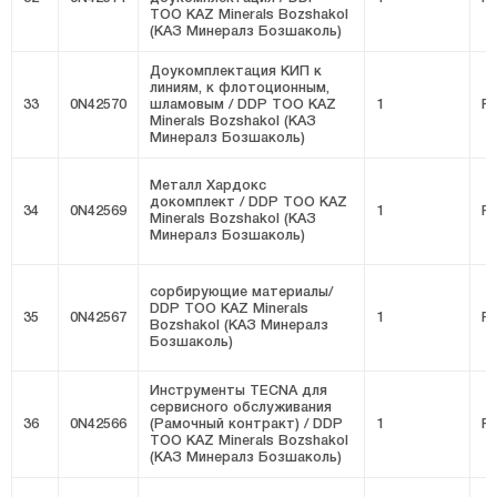
ТОО KAZ Minerals Bozshakol
(КАЗ Минералз Бозшаколь)
Доукомплектация КИП к
линиям, к флотоционным,
33
0N42570
шламовым / DDP ТОО KAZ
1
FI
Minerals Bozshakol (КАЗ
Минералз Бозшаколь)
Металл Хардокс
докомплект / DDP ТОО KAZ
34
0N42569
1
FI
Minerals Bozshakol (КАЗ
Минералз Бозшаколь)
сорбирующие материалы/
DDP ТОО KAZ Minerals
35
0N42567
1
FI
Bozshakol (КАЗ Минералз
Бозшаколь)
Инструменты TECNA для
сервисного обслуживания
36
0N42566
(Рамочный контракт) / DDP
1
FI
ТОО KAZ Minerals Bozshakol
(КАЗ Минералз Бозшаколь)