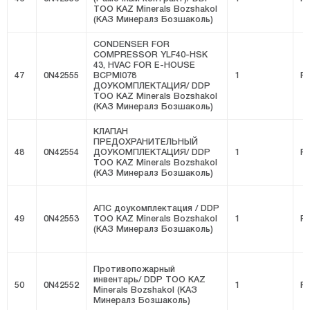
ТОО KAZ Minerals Bozshakol
(КАЗ Минералз Бозшаколь)
CONDENSER FOR
COMPRESSOR YLF40-HSK
43, HVAC FOR E-HOUSE
47
0N42555
BCPMI078
1
FI
ДОУКОМПЛЕКТАЦИЯ/ DDP
ТОО KAZ Minerals Bozshakol
(КАЗ Минералз Бозшаколь)
КЛАПАН
ПРЕДОХРАНИТЕЛЬНЫЙ
48
0N42554
ДОУКОМПЛЕКТАЦИЯ/ DDP
1
FI
ТОО KAZ Minerals Bozshakol
(КАЗ Минералз Бозшаколь)
АПС доукомплектация / DDP
49
0N42553
ТОО KAZ Minerals Bozshakol
1
FI
(КАЗ Минералз Бозшаколь)
Противопожарный
инвентарь/ DDP ТОО KAZ
50
0N42552
1
FI
Minerals Bozshakol (КАЗ
Минералз Бозшаколь)