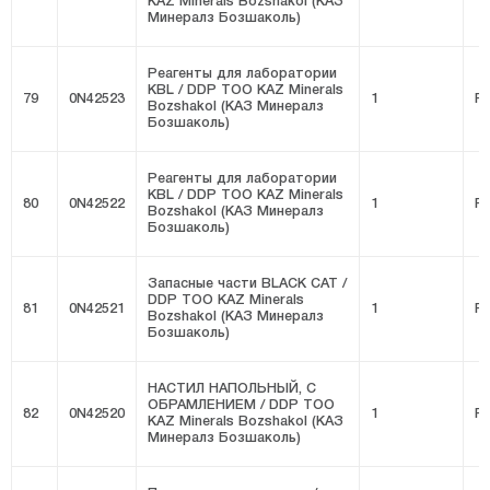
KAZ Minerals Bozshakol (КАЗ
Минералз Бозшаколь)
Реагенты для лаборатории
KBL / DDP ТОО KAZ Minerals
79
0N42523
1
FI
Bozshakol (КАЗ Минералз
Бозшаколь)
Реагенты для лаборатории
KBL / DDP ТОО KAZ Minerals
80
0N42522
1
FI
Bozshakol (КАЗ Минералз
Бозшаколь)
Запасные части BLACK CAT /
DDP ТОО KAZ Minerals
81
0N42521
1
FI
Bozshakol (КАЗ Минералз
Бозшаколь)
НАСТИЛ НАПОЛЬНЫЙ, С
ОБРАМЛЕНИЕМ / DDP ТОО
82
0N42520
1
FI
KAZ Minerals Bozshakol (КАЗ
Минералз Бозшаколь)