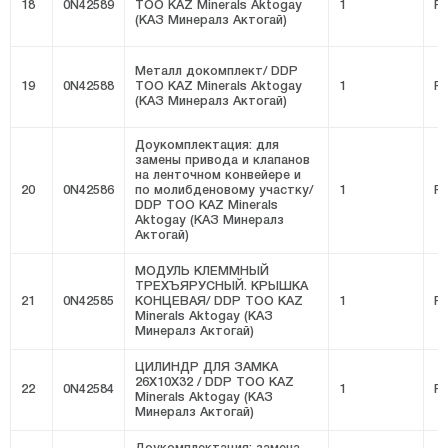
18
0N42589
ТОО KAZ Minerals Aktogay
1
FI
(КАЗ Минералз Актогай)
Металл докомплект/ DDP
19
0N42588
ТОО KAZ Minerals Aktogay
1
FI
(КАЗ Минералз Актогай)
Доукомплектация: для
замены привода и клапанов
на ленточном конвейере и
20
0N42586
по молибденовому участку/
1
FI
DDP ТОО KAZ Minerals
Aktogay (КАЗ Минералз
Актогай)
МОДУЛЬ КЛЕММНЫЙ
ТРЕХЪЯРУСНЫЙ. КРЫШКА
21
0N42585
КОНЦЕВАЯ/ DDP ТОО KAZ
1
FI
Minerals Aktogay (КАЗ
Минералз Актогай)
ЦИЛИНДР ДЛЯ ЗАМКА
26X10X32 / DDP ТОО KAZ
22
0N42584
1
FI
Minerals Aktogay (КАЗ
Минералз Актогай)