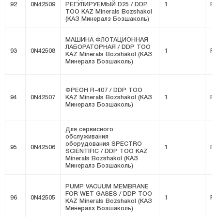
92
0N42509
РЕГУЛИРУЕМЫЙ D25 / DDP
1
FI
ТОО KAZ Minerals Bozshakol
(КАЗ Минералз Бозшаколь)
МАШИНА ФЛОТАЦИОННАЯ
ЛАБОРАТОРНАЯ / DDP ТОО
93
0N42508
1
FI
KAZ Minerals Bozshakol (КАЗ
Минералз Бозшаколь)
ФРЕОН R-407 / DDP ТОО
94
0N42507
KAZ Minerals Bozshakol (КАЗ
1
FI
Минералз Бозшаколь)
Для сервисного
обслуживания
оборудования SPECTRO
95
0N42506
1
FI
SCIENTIFIC / DDP ТОО KAZ
Minerals Bozshakol (КАЗ
Минералз Бозшаколь)
PUMP VACUUM MEMBRANE
FOR WET GASES / DDP ТОО
96
0N42505
1
FI
KAZ Minerals Bozshakol (КАЗ
Минералз Бозшаколь)