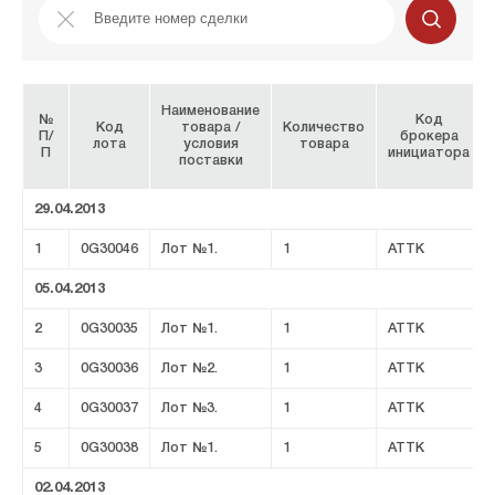
Наименование
№
Код
Код
товара /
Количество
П/
брокера
лота
условия
товара
П
инициатора
поставки
29.04.2013
1
0G30046
Лот №1.
1
ATTK
05.04.2013
2
0G30035
Лот №1.
1
ATTK
3
0G30036
Лот №2.
1
ATTK
4
0G30037
Лот №3.
1
ATTK
5
0G30038
Лот №1.
1
ATTK
02.04.2013