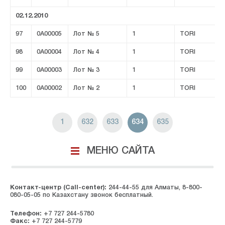
02.12.2010
97
0A00005
Лот № 5
1
TORI
98
0A00004
Лот № 4
1
TORI
99
0A00003
Лот № 3
1
TORI
100
0A00002
Лот № 2
1
TORI
1
632
633
634
635
МЕНЮ САЙТА
Контакт-центр (Call-center):
244-44-55 для Алматы, 8-800-
080-05-05 по Казахстану звонок бесплатный.
Телефон:
+7 727 244-5780
Факс:
+7 727 244-5779