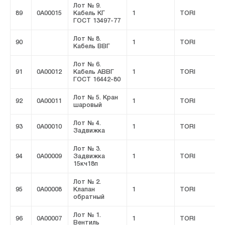
Лот № 9.
89
0A00015
Кабель КГ
1
TORI
ГОСТ 13497-77
Лот № 8.
90
1
TORI
Кабель ВВГ
Лот № 6.
91
0A00012
Кабель АВВГ
1
TORI
ГОСТ 16442-80
Лот № 5. Кран
92
0A00011
1
TORI
шаровый
Лот № 4.
93
0A00010
1
TORI
Задвижка
Лот № 3.
94
0A00009
Задвижка
1
TORI
15кч18п
Лот № 2.
95
0A00008
Клапан
1
TORI
обратный
Лот № 1.
96
0A00007
1
TORI
Вентиль