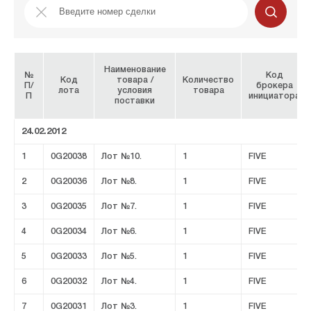
Наименование
№
Код
Код
товара /
Количество
П/
брокера
лота
условия
товара
П
инициатора
поставки
24.02.2012
1
0G20038
Лот №10.
1
FIVE
2
0G20036
Лот №8.
1
FIVE
3
0G20035
Лот №7.
1
FIVE
4
0G20034
Лот №6.
1
FIVE
5
0G20033
Лот №5.
1
FIVE
6
0G20032
Лот №4.
1
FIVE
7
0G20031
Лот №3.
1
FIVE