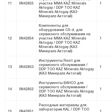
11
0N42855
участке ММА KAZ Minerals
1
Aktogay / DDP ТОО KAZ
Minerals Aktogay (КАЗ
Минералз Актогай)
Компоненты для
оборудования CS-d, для
сервисного обслуживания на
12
0N42854
участке ММА KAZ Minerals
1
Aktogay / DDP ТОО KAZ
Minerals Aktogay (КАЗ
Минералз Актогай)
Инструменты Rexit для
сервисного обслуживания /
13
0N42853
1
DDP ТОО KAZ Minerals Aktogay
(КАЗ Минералз Актогай)
Инструменты BAHCO для
сервисного обслуживания /
14
0N42852
1
DDP ТОО KAZ Minerals Aktogay
(КАЗ Минералз Актогай)
Расходные материалы для
лаборатории KAL / DDP ТОО
15
0N42851
1