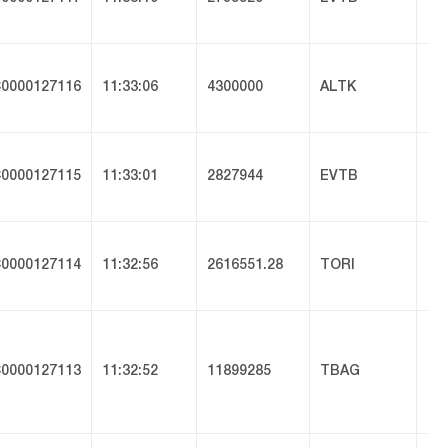
0000127116
11:33:06
4300000
ALTK
al
0000127115
11:33:01
2827944
EVTB
td
0000127114
11:32:56
2616551.28
TORI
ta
0000127113
11:32:52
11899285
TBAG
kz