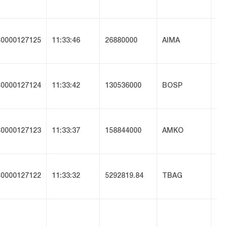
0000127125
11:33:46
26880000
AIMA
al
0000127124
11:33:42
130536000
BOSP
is
0000127123
11:33:37
158844000
AMKO
am
0000127122
11:33:32
5292819.84
TBAG
hi