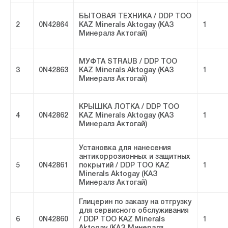
БЫТОВАЯ ТЕХНИКА / DDP ТОО
2
0N42864
KAZ Minerals Aktogay (КАЗ
1
Минералз Актогай)
МУФТА STRAUB / DDP ТОО
3
0N42863
KAZ Minerals Aktogay (КАЗ
1
Минералз Актогай)
КРЫШКА ЛОТКА / DDP ТОО
4
0N42862
KAZ Minerals Aktogay (КАЗ
1
Минералз Актогай)
Установка для нанесения
антикоррозионных и защитных
5
0N42861
покрытий / DDP ТОО KAZ
1
Minerals Aktogay (КАЗ
Минералз Актогай)
Глицерин по заказу на отгрузку
для сервисного обслуживания
6
0N42860
/ DDP ТОО KAZ Minerals
1