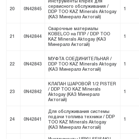
Инструменты knipex для
сервисного обслуживания /
20
0N42845
1
DDP ТОО KAZ Minerals Aktogay
(КАЗ Минералз Актогай)
Сварочные материалы
KOBELCO на ППР / DDP ТОО
21
0N42844
1
KAZ Minerals Aktogay (КАЗ
Минералз Актогай)
МУФТА СОЕДИНИТЕЛЬНАЯ /
22
0N42843
DDP ТОО KAZ Minerals Aktogay
1
(КАЗ Минералз Актогай)
КЛАПАН ШАРОВОЙ 1/2 PISTER
/ DDP ТОО KAZ Minerals
23
0N42842
1
Aktogay (КАЗ Минералз
Актогай)
Для обслуживания системы
подачи топлива техники / DDP
24
0N42841
1
ТОО KAZ Minerals Aktogay
(КАЗ Минералз Актогай)