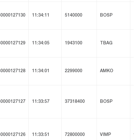
0000127130
11:34:11
5140000
BOSP
ra
0000127129
11:34:05
1943100
TBAG
kz
0000127128
11:34:01
2299000
AMKO
am
0000127127
11:33:57
37318400
BOSP
is
0000127126
11:33:51
72800000
VIMP
vi