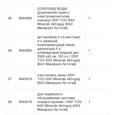
СОЛЕНОИД ВОДЫ
Доукомплектация к
электромагнитному
25
0N42482
1
F
клапану/ DDP ТОО KAZ
Minerals Aktogay (КАЗ
Минералз Актогай)
автомобили 5-ти местный,
4-х дверный,
полноприводный пикап,
дизельный 4-х
26
0N42480
1
F
целиндровый рядный двс
2393 куб.см, 150 л.с / DDP
ТОО KAZ Minerals Aktogay
(КАЗ Минералз Актогай)
Сантехника, июнь/ DDP
27
0N42479
ТОО KAZ Minerals Aktogay
1
F
(КАЗ Минералз Актогай)
Для сервисного
обслуживания системы
28
0N42478
пожаротушения / DDP ТОО
1
F
KAZ Minerals Aktogay (КАЗ
Минералз Актогай)