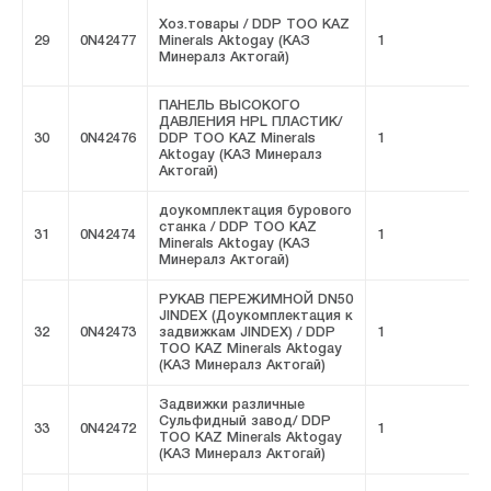
Хоз.товары / DDP ТОО KAZ
29
0N42477
Minerals Aktogay (КАЗ
1
F
Минералз Актогай)
ПАНЕЛЬ ВЫСОКОГО
ДАВЛЕНИЯ HPL ПЛАСТИК/
30
0N42476
DDP ТОО KAZ Minerals
1
F
Aktogay (КАЗ Минералз
Актогай)
доукомплектация бурового
станка / DDP ТОО KAZ
31
0N42474
1
F
Minerals Aktogay (КАЗ
Минералз Актогай)
РУКАВ ПЕРЕЖИМНОЙ DN50
JINDEX (Доукомплектация к
32
0N42473
задвижкам JINDEX) / DDP
1
F
ТОО KAZ Minerals Aktogay
(КАЗ Минералз Актогай)
Задвижки различные
Сульфидный завод/ DDP
33
0N42472
1
F
ТОО KAZ Minerals Aktogay
(КАЗ Минералз Актогай)