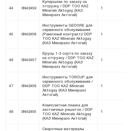
Купершлак по заказу на
отгрузку / DDP ТОО KAZ
44
0N42459
1
F
Minerals Aktogay (КАЗ
Минералз Актогай)
Инструменты GEDORE для
сервисного обслуживания
45
0N42458
(Рамочный контракт)/ DDP
1
F
ТОО KAZ Minerals Aktogay
(КАЗ Минералз Актогай)
Брусы 1-2 сорта по заказу
на отгрузку / DDP ТОО KAZ
46
0N42457
1
F
Minerals Aktogay (КАЗ
Минералз Актогай)
Инструменты TORCUP для
сервисного обслуживания /
47
0N42456
DDP ТОО KAZ Minerals
1
F
Aktogay (КАЗ Минералз
Актогай)
Композитная планка для
лестничных решеток / DDP
48
0N42455
1
F
ТОО KAZ Minerals Aktogay
(КАЗ Минералз Актогай)
Сварочные материалы