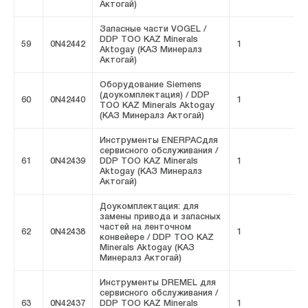
Актогай)
Запасные части VOGEL /
DDP ТОО KAZ Minerals
59
0N42442
1
F
Aktogay (КАЗ Минералз
Актогай)
Оборудование Siemens
(доукомплектация) / DDP
60
0N42440
1
F
ТОО KAZ Minerals Aktogay
(КАЗ Минералз Актогай)
Инструменты ENERPACдля
сервисного обслуживания /
61
0N42439
DDP ТОО KAZ Minerals
1
F
Aktogay (КАЗ Минералз
Актогай)
Доукомплектация: для
замены привода и запасных
частей на ленточном
62
0N42438
1
F
конвейере / DDP ТОО KAZ
Minerals Aktogay (КАЗ
Минералз Актогай)
Инструменты DREMEL для
сервисного обслуживания /
63
0N42437
DDP ТОО KAZ Minerals
1
F