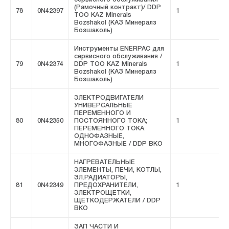
(Рамочный контракт)/ DDP
78
0N42397
1
F
ТОО KAZ Minerals
Bozshakol (КАЗ Минералз
Бозшаколь)
Инструменты ENERPAC для
сервисного обслуживания /
79
0N42374
DDP ТОО KAZ Minerals
1
F
Bozshakol (КАЗ Минералз
Бозшаколь)
ЭЛЕКТРОДВИГАТЕЛИ
УНИВЕРСАЛЬНЫЕ
ПЕРЕМЕННОГО И
80
0N42350
ПОСТОЯННОГО ТОКА;
1
F
ПЕРЕМЕННОГО ТОКА
ОДНОФАЗНЫЕ,
МНОГОФАЗНЫЕ / DDP ВКО
НАГРЕВАТЕЛЬНЫЕ
ЭЛЕМЕНТЫ, ПЕЧИ, КОТЛЫ,
ЭЛ.РАДИАТОРЫ,
81
0N42349
ПРЕДОХРАНИТЕЛИ,
1
F
ЭЛЕКТРОЩЕТКИ,
ЩЕТКОДЕРЖАТЕЛИ / DDP
ВКО
ЗАП ЧАСТИ И