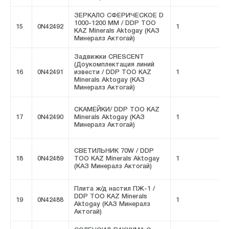
ЗЕРКАЛО СФЕРИЧЕСКОЕ D
1000-1200 MM / DDP ТОО
15
0N42492
1
F
KAZ Minerals Aktogay (КАЗ
Минералз Актогай)
Задвижки CRESCENT
(Доукомплектация линий
16
0N42491
извести / DDP ТОО KAZ
1
F
Minerals Aktogay (КАЗ
Минералз Актогай)
СКАМЕЙКИ/ DDP ТОО KAZ
17
0N42490
Minerals Aktogay (КАЗ
1
F
Минералз Актогай)
СВЕТИЛЬНИК 70W / DDP
18
0N42489
ТОО KAZ Minerals Aktogay
1
F
(КАЗ Минералз Актогай)
Плита ж/д настил ПЖ-1 /
DDP ТОО KAZ Minerals
19
0N42488
1
F
Aktogay (КАЗ Минералз
Актогай)