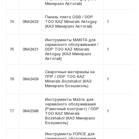
Минералз Актогай)
Панель плита OSB / DDP
74
0N42422
ТОО KAZ Minerals Aktogay
1
F
(КАЗ Минералз Актогай)
Инструменты MAKITA для
сервисного обслуживания /
75
0N42421
DDP ТОО KAZ Minerals
1
F
Aktogay (КАЗ Минералз
Актогай)
Сварочные материалы на
ППР / DDP ТОО KAZ
76
0N42409
1
F
Minerals Bozshakol (КАЗ
Минералз Бозшаколь)
Инструменты Matrix для
сервисного обслуживания
(Рамочный контракт) / DDP
77
0N42398
1
F
ТОО KAZ Minerals
Bozshakol (КАЗ Минералз
Бозшаколь)
Инструменты FORCE для
сервисного обслуживания