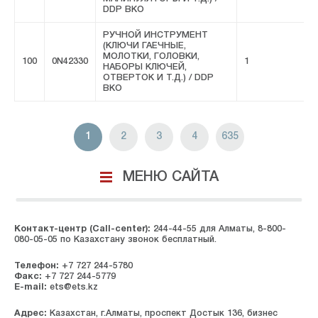
DDP ВКО
РУЧНОЙ ИНСТРУМЕНТ
(КЛЮЧИ ГАЕЧНЫЕ,
МОЛОТКИ, ГОЛОВКИ,
100
0N42330
1
F
НАБОРЫ КЛЮЧЕЙ,
ОТВЕРТОК И Т.Д.) / DDP
ВКО
1
2
3
4
635
МЕНЮ САЙТА
Контакт-центр (Call-center):
244-44-55 для Алматы, 8-800-
080-05-05 по Казахстану звонок бесплатный.
Телефон:
+7 727 244-5780
Факс:
+7 727 244-5779
E-mail:
ets@ets.kz
Адрес:
Казахстан, г.Алматы, проспект Достык 136, бизнес