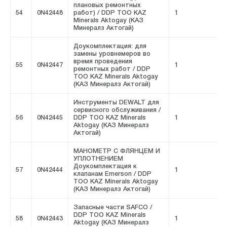
плановых ремонтных
54
0N42448
работ) / DDP ТОО KAZ
1
F
Minerals Aktogay (КАЗ
Минералз Актогай)
Доукомплектация: для
замены уровнемеров во
время проведения
55
0N42447
1
F
ремонтных работ / DDP
ТОО KAZ Minerals Aktogay
(КАЗ Минералз Актогай)
Инструменты DEWALT для
сервисного обслуживания /
56
0N42445
DDP ТОО KAZ Minerals
1
F
Aktogay (КАЗ Минералз
Актогай)
МАНОМЕТР С ФЛЯНЦЕМ И
УПЛОТНЕНИЕМ
Доукомплектация к
57
0N42444
1
F
клапанам Emerson / DDP
ТОО KAZ Minerals Aktogay
(КАЗ Минералз Актогай)
Запасные части SAFCO /
DDP ТОО KAZ Minerals
58
0N42443
1
F
Aktogay (КАЗ Минералз