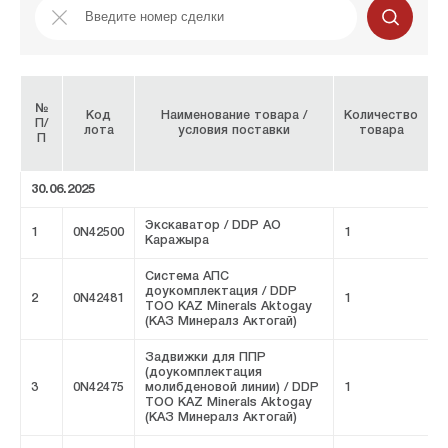
№
Код
Наименование товара /
Количество
П/
лота
условия поставки
товара
П
и
30.06.2025
Экскаватор / DDP АО
1
0N42500
1
F
Каражыра
Система АПС
доукомплектация / DDP
2
0N42481
1
F
ТОО KAZ Minerals Aktogay
(КАЗ Минералз Актогай)
Задвижки для ППР
(доукомплектация
3
0N42475
молибденовой линии) / DDP
1
F
ТОО KAZ Minerals Aktogay
(КАЗ Минералз Актогай)