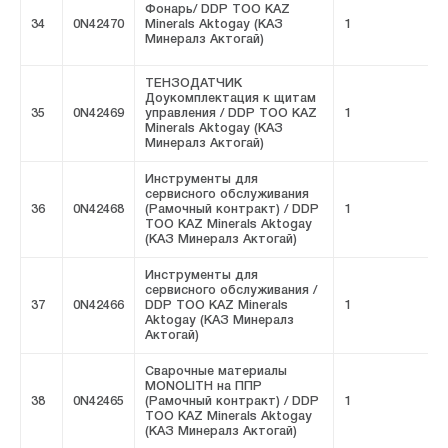
Фонарь/ DDP ТОО KAZ
34
0N42470
Minerals Aktogay (КАЗ
1
F
Минералз Актогай)
ТЕНЗОДАТЧИК
Доукомплектация к щитам
35
0N42469
управления / DDP ТОО KAZ
1
F
Minerals Aktogay (КАЗ
Минералз Актогай)
Инструменты для
сервисного обслуживания
36
0N42468
(Рамочный контракт) / DDP
1
F
ТОО KAZ Minerals Aktogay
(КАЗ Минералз Актогай)
Инструменты для
сервисного обслуживания /
37
0N42466
DDP ТОО KAZ Minerals
1
F
Aktogay (КАЗ Минералз
Актогай)
Сварочные материалы
MONOLITH на ППР
38
0N42465
(Рамочный контракт) / DDP
1
F
ТОО KAZ Minerals Aktogay
(КАЗ Минералз Актогай)