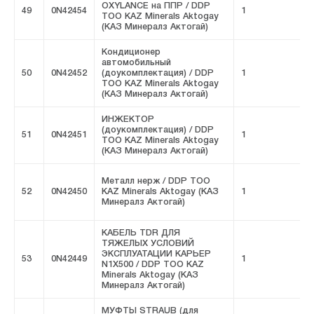
OXYLANCE на ППР / DDP
49
0N42454
1
F
ТОО KAZ Minerals Aktogay
(КАЗ Минералз Актогай)
Кондиционер
автомобильный
50
0N42452
(доукомплектация) / DDP
1
F
ТОО KAZ Minerals Aktogay
(КАЗ Минералз Актогай)
ИНЖЕКТОР
(доукомплектация) / DDP
51
0N42451
1
F
ТОО KAZ Minerals Aktogay
(КАЗ Минералз Актогай)
Металл нерж / DDP ТОО
52
0N42450
KAZ Minerals Aktogay (КАЗ
1
F
Минералз Актогай)
КАБЕЛЬ TDR ДЛЯ
ТЯЖЕЛЫХ УСЛОВИЙ
ЭКСПЛУАТАЦИИ КАРЬЕР
53
0N42449
1
F
N1X500 / DDP ТОО KAZ
Minerals Aktogay (КАЗ
Минералз Актогай)
МУФТЫ STRAUB (для