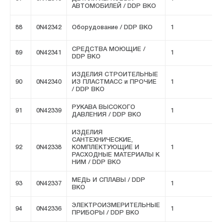
АВТОМОБИЛЕЙ / DDP ВКО
88
0N42342
Оборудование / DDP ВКО
1
F
СРЕДСТВА МОЮЩИЕ /
89
0N42341
1
F
DDP ВКО
ИЗДЕЛИЯ СТРОИТЕЛЬНЫЕ
90
0N42340
ИЗ ПЛАСТМАСС и ПРОЧИЕ
1
F
/ DDP ВКО
РУКАВА ВЫСОКОГО
91
0N42339
1
F
ДАВЛЕНИЯ / DDP ВКО
ИЗДЕЛИЯ
САНТЕХНИЧЕСКИЕ,
92
0N42338
КОМПЛЕКТУЮЩИЕ И
1
F
РАСХОДНЫЕ МАТЕРИАЛЫ К
НИМ / DDP ВКО
МЕДЬ И СПЛАВЫ / DDP
93
0N42337
1
F
ВКО
ЭЛЕКТРОИЗМЕРИТЕЛЬНЫЕ
94
0N42336
1
F
ПРИБОРЫ / DDP ВКО