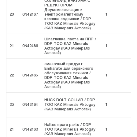
СОЛЕНОИД ВАКУУМА С
РЕДУКТОРОМ
Доукомплектация к
20
0N42487
электромагнитному
1
F
клапана задвижки / DDP
ТОО KAZ Minerals Aktogay
(КАЗ Минералз Актогай)
Шпатлевка, паста на ППР /
DDP ТОО KAZ Minerals
21
0N42486
1
F
Aktogay (КАЗ Минералз
Актогай)
смазочный продукт
Emkarate для сервисного
обслуживания техники /
22
0N42485
1
F
DDP ТОО KAZ Minerals
Aktogay (КАЗ Минералз
Актогай)
HUCK BOLT COLLAR / DDP
23
0N42484
ТОО KAZ Minerals Aktogay
1
F
(КАЗ Минералз Актогай)
Haltec spare parts / DDP
24
0N42483
ТОО KAZ Minerals Aktogay
1
F
(КАЗ Минералз Актогай)