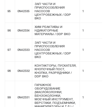
ЗАП ЧАСТИ И
ПРИСПОСОБЛЕНИЯ
95
0N42335
НАСОСОВ
1
F
ЦЕНТРОБЕЖНЫХ / DDP
ВКО
ХИМ РЕАКТИВЫ И
96
0N42334
НДИКАТОРНЫЕ
1
F
МАТЕРИАЛЫ / DDP ВКО
ЗАП ЧАСТИ И
ПРИСПОСОБЛЕНИЯ
97
0N42333
НАСОСОВ
1
F
ЦЕНТРОБЕЖНЫХ / DDP
ВКО
КОНТАКТОРЫ, ПУСКАТЕЛЯ,
КНОПОЧНЫЙ ПОСТ,
98
0N42332
1
F
КНОПКА, РАЗРЯДНИКИ /
DDP ВКО
ГАРАЖНОЕ
ОБОРУДОВАНИЕ
(МАСЛОКОЛОНКИ,
БЕНЗОКОЛОНКИ,
99
0N42331
1
F
МОЕЧНЫЙ ИНСТРУМЕНТ,
ВЕРСТАКИ, ПОДЪЕМНИКИ,
МАНИПУЛЯТОРЫ И Т.Д.) /