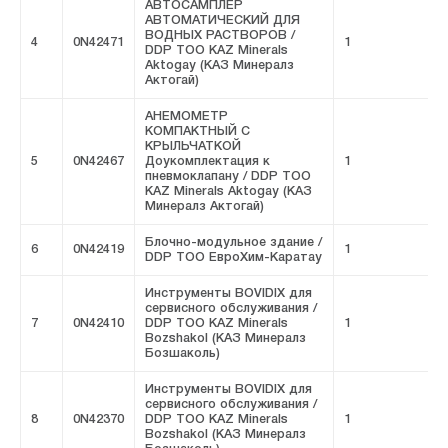
АВТОСАМПЛЕР
АВТОМАТИЧЕСКИЙ ДЛЯ
ВОДНЫХ РАСТВОРОВ /
4
0N42471
1
F
DDP ТОО KAZ Minerals
Aktogay (КАЗ Минералз
Актогай)
АНЕМОМЕТР
КОМПАКТНЫЙ С
КРЫЛЬЧАТКОЙ
5
0N42467
Доукомплектация к
1
F
пневмоклапану / DDP ТОО
KAZ Minerals Aktogay (КАЗ
Минералз Актогай)
Блочно-модульное здание /
6
0N42419
1
F
DDP ТОО ЕвроХим-Каратау
Инструменты BOVIDIX для
сервисного обслуживания /
7
0N42410
DDP ТОО KAZ Minerals
1
F
Bozshakol (КАЗ Минералз
Бозшаколь)
Инструменты BOVIDIX для
сервисного обслуживания /
8
0N42370
DDP ТОО KAZ Minerals
1
F
Bozshakol (КАЗ Минералз