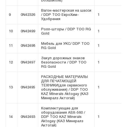
Бозшаколь)
Вагон-мастерская на шасси
9
0N42326
/ DDP ТОО ЕвроХим-
1
F
Удобрения
Ролл-шторы / DDP ТОО RG
10
0N42499
1
F
Gold
Мебель для УКС/ DDP ТОО
11
0N42498
1
F
RG Gold
Закуп дорожных знаков
12
0N42497
безопасности / DDP ТОО
1
F
RG Gold
РАСХОДНЫЕ МАТЕРИАЛЫ
ДЛЯ ПЕЧАТАЮЩЕЙ
ТЕХНИКИ(для сервисного
13
0N42495
1
F
обслуживания) / DDP ТОО
KAZ Minerals Aktogay (КАЗ
Минералз Актогай)
Комплектующие для
оборудования ASX-560 /
14
0N42493
DDP ТОО KAZ Minerals
1
F
Aktogay (КАЗ Минералз
Актогай)