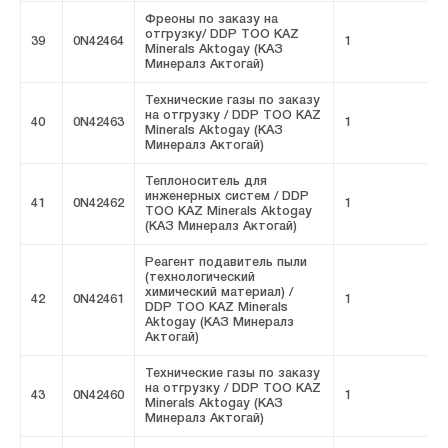
Фреоны по заказу на
отгрузку/ DDP ТОО KAZ
39
0N42464
1
F
Minerals Aktogay (КАЗ
Минералз Актогай)
Технические газы по заказу
на отгрузку / DDP ТОО KAZ
40
0N42463
1
F
Minerals Aktogay (КАЗ
Минералз Актогай)
Теплоноситель для
инженерных систем / DDP
41
0N42462
1
F
ТОО KAZ Minerals Aktogay
(КАЗ Минералз Актогай)
Реагент подавитель пыли
(технологический
химический материал) /
42
0N42461
1
F
DDP ТОО KAZ Minerals
Aktogay (КАЗ Минералз
Актогай)
Технические газы по заказу
на отгрузку / DDP ТОО KAZ
43
0N42460
1
F
Minerals Aktogay (КАЗ
Минералз Актогай)