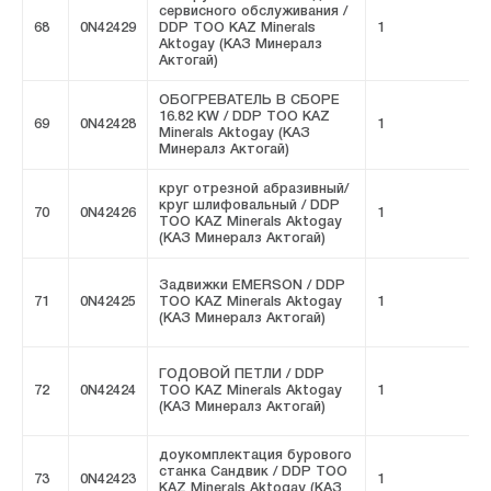
сервисного обслуживания /
68
0N42429
DDP ТОО KAZ Minerals
1
F
Aktogay (КАЗ Минералз
Актогай)
ОБОГРЕВАТЕЛЬ В СБОРЕ
16.82 KW / DDP ТОО KAZ
69
0N42428
1
F
Minerals Aktogay (КАЗ
Минералз Актогай)
круг отрезной абразивный/
круг шлифовальный / DDP
70
0N42426
1
F
ТОО KAZ Minerals Aktogay
(КАЗ Минералз Актогай)
Задвижки EMERSON / DDP
71
0N42425
ТОО KAZ Minerals Aktogay
1
F
(КАЗ Минералз Актогай)
ГОДОВОЙ ПЕТЛИ / DDP
72
0N42424
ТОО KAZ Minerals Aktogay
1
F
(КАЗ Минералз Актогай)
доукомплектация бурового
станка Сандвик / DDP ТОО
73
0N42423
1
F
KAZ Minerals Aktogay (КАЗ