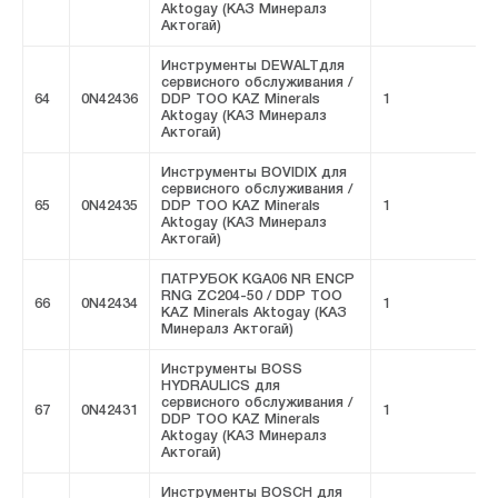
Aktogay (КАЗ Минералз
Актогай)
Инструменты DEWALTдля
сервисного обслуживания /
64
0N42436
DDP ТОО KAZ Minerals
1
F
Aktogay (КАЗ Минералз
Актогай)
Инструменты BOVIDIX для
сервисного обслуживания /
65
0N42435
DDP ТОО KAZ Minerals
1
F
Aktogay (КАЗ Минералз
Актогай)
ПАТРУБОК KGA06 NR ENCP
RNG ZC204-50 / DDP ТОО
66
0N42434
1
F
KAZ Minerals Aktogay (КАЗ
Минералз Актогай)
Инструменты BOSS
HYDRAULICS для
сервисного обслуживания /
67
0N42431
1
F
DDP ТОО KAZ Minerals
Aktogay (КАЗ Минералз
Актогай)
Инструменты BOSCH для