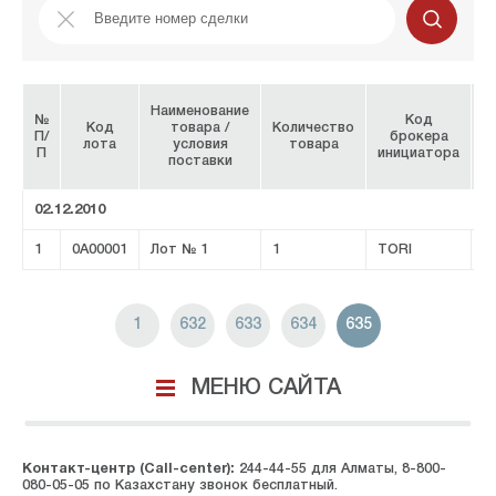
Наименование
№
Код
Код
товара /
Количество
П/
брокера
Н
лота
условия
товара
П
инициатора
поставки
02.12.2010
1
0A00001
Лот № 1
1
TORI
1
632
633
634
635
МЕНЮ САЙТА
Контакт-центр (Call-center):
244-44-55 для Алматы, 8-800-
080-05-05 по Казахстану звонок бесплатный.