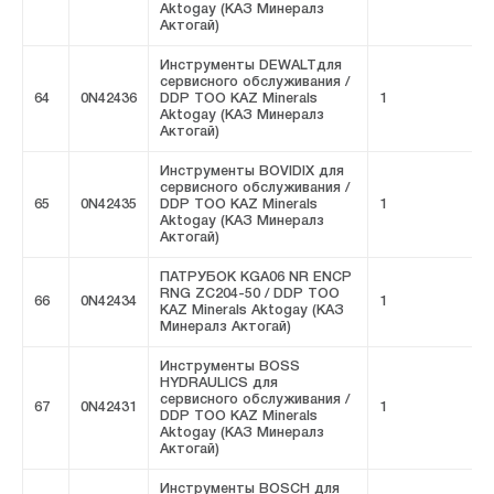
Aktogay (КАЗ Минералз
Актогай)
Инструменты DEWALTдля
сервисного обслуживания /
64
0N42436
DDP ТОО KAZ Minerals
1
F
Aktogay (КАЗ Минералз
Актогай)
Инструменты BOVIDIX для
сервисного обслуживания /
65
0N42435
DDP ТОО KAZ Minerals
1
F
Aktogay (КАЗ Минералз
Актогай)
ПАТРУБОК KGA06 NR ENCP
RNG ZC204-50 / DDP ТОО
66
0N42434
1
F
KAZ Minerals Aktogay (КАЗ
Минералз Актогай)
Инструменты BOSS
HYDRAULICS для
сервисного обслуживания /
67
0N42431
1
F
DDP ТОО KAZ Minerals
Aktogay (КАЗ Минералз
Актогай)
Инструменты BOSCH для