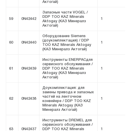
Актогай)
Запасные части VOGEL /
DDP ТОО KAZ Minerals
59
0N42442
1
F
Aktogay (КАЗ Минералз
Актогай)
Оборудование Siemens
(доукомплектация) / DDP
60
0N42440
1
F
ТОО KAZ Minerals Aktogay
(КАЗ Минералз Актогай)
Инструменты ENERPACдля
сервисного обслуживания /
61
0N42439
DDP ТОО KAZ Minerals
1
F
Aktogay (КАЗ Минералз
Актогай)
Доукомплектация: для
замены привода и запасных
частей на ленточном
62
0N42438
1
F
конвейере / DDP ТОО KAZ
Minerals Aktogay (КАЗ
Минералз Актогай)
Инструменты DREMEL для
сервисного обслуживания /
63
0N42437
DDP ТОО KAZ Minerals
1
F