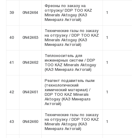
Фреоны по заказу на
отгрузку/ DDP ТОО KAZ
39
0N42464
1
F
Minerals Aktogay (КАЗ
Минералз Актогай)
Технические газы по заказу
на отгрузку / DDP ТОО KAZ
40
0N42463
1
F
Minerals Aktogay (КАЗ
Минералз Актогай)
Теплоноситель для
инженерных систем / DDP
41
0N42462
1
F
ТОО KAZ Minerals Aktogay
(КАЗ Минералз Актогай)
Реагент подавитель пыли
(технологический
химический материал) /
42
0N42461
1
F
DDP ТОО KAZ Minerals
Aktogay (КАЗ Минералз
Актогай)
Технические газы по заказу
на отгрузку / DDP ТОО KAZ
43
0N42460
1
F
Minerals Aktogay (КАЗ
Минералз Актогай)