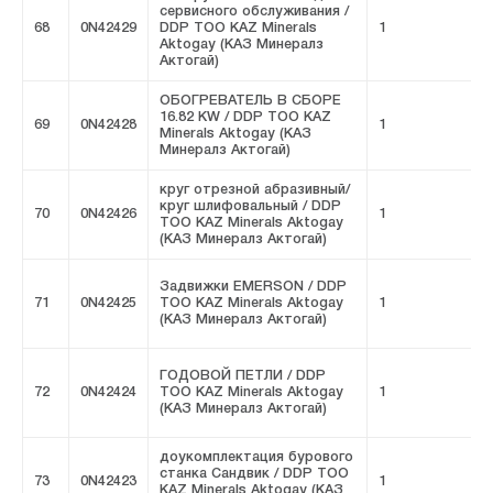
сервисного обслуживания /
68
0N42429
DDP ТОО KAZ Minerals
1
F
Aktogay (КАЗ Минералз
Актогай)
ОБОГРЕВАТЕЛЬ В СБОРЕ
16.82 KW / DDP ТОО KAZ
69
0N42428
1
F
Minerals Aktogay (КАЗ
Минералз Актогай)
круг отрезной абразивный/
круг шлифовальный / DDP
70
0N42426
1
F
ТОО KAZ Minerals Aktogay
(КАЗ Минералз Актогай)
Задвижки EMERSON / DDP
71
0N42425
ТОО KAZ Minerals Aktogay
1
F
(КАЗ Минералз Актогай)
ГОДОВОЙ ПЕТЛИ / DDP
72
0N42424
ТОО KAZ Minerals Aktogay
1
F
(КАЗ Минералз Актогай)
доукомплектация бурового
станка Сандвик / DDP ТОО
73
0N42423
1
F
KAZ Minerals Aktogay (КАЗ