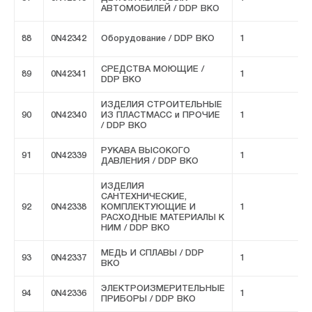
АВТОМОБИЛЕЙ / DDP ВКО
88
0N42342
Оборудование / DDP ВКО
1
F
СРЕДСТВА МОЮЩИЕ /
89
0N42341
1
F
DDP ВКО
ИЗДЕЛИЯ СТРОИТЕЛЬНЫЕ
90
0N42340
ИЗ ПЛАСТМАСС и ПРОЧИЕ
1
F
/ DDP ВКО
РУКАВА ВЫСОКОГО
91
0N42339
1
F
ДАВЛЕНИЯ / DDP ВКО
ИЗДЕЛИЯ
САНТЕХНИЧЕСКИЕ,
92
0N42338
КОМПЛЕКТУЮЩИЕ И
1
F
РАСХОДНЫЕ МАТЕРИАЛЫ К
НИМ / DDP ВКО
МЕДЬ И СПЛАВЫ / DDP
93
0N42337
1
F
ВКО
ЭЛЕКТРОИЗМЕРИТЕЛЬНЫЕ
94
0N42336
1
F
ПРИБОРЫ / DDP ВКО