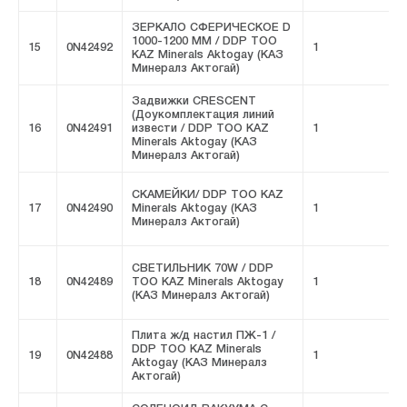
ЗЕРКАЛО СФЕРИЧЕСКОЕ D
1000-1200 MM / DDP ТОО
15
0N42492
1
F
KAZ Minerals Aktogay (КАЗ
Минералз Актогай)
Задвижки CRESCENT
(Доукомплектация линий
16
0N42491
извести / DDP ТОО KAZ
1
F
Minerals Aktogay (КАЗ
Минералз Актогай)
СКАМЕЙКИ/ DDP ТОО KAZ
17
0N42490
Minerals Aktogay (КАЗ
1
F
Минералз Актогай)
СВЕТИЛЬНИК 70W / DDP
18
0N42489
ТОО KAZ Minerals Aktogay
1
F
(КАЗ Минералз Актогай)
Плита ж/д настил ПЖ-1 /
DDP ТОО KAZ Minerals
19
0N42488
1
F
Aktogay (КАЗ Минералз
Актогай)