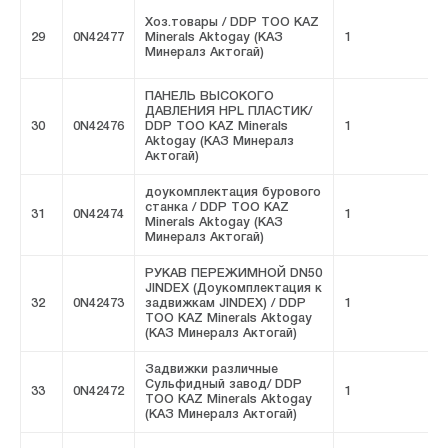
Хоз.товары / DDP ТОО KAZ
29
0N42477
Minerals Aktogay (КАЗ
1
F
Минералз Актогай)
ПАНЕЛЬ ВЫСОКОГО
ДАВЛЕНИЯ HPL ПЛАСТИК/
30
0N42476
DDP ТОО KAZ Minerals
1
F
Aktogay (КАЗ Минералз
Актогай)
доукомплектация бурового
станка / DDP ТОО KAZ
31
0N42474
1
F
Minerals Aktogay (КАЗ
Минералз Актогай)
РУКАВ ПЕРЕЖИМНОЙ DN50
JINDEX (Доукомплектация к
32
0N42473
задвижкам JINDEX) / DDP
1
F
ТОО KAZ Minerals Aktogay
(КАЗ Минералз Актогай)
Задвижки различные
Сульфидный завод/ DDP
33
0N42472
1
F
ТОО KAZ Minerals Aktogay
(КАЗ Минералз Актогай)