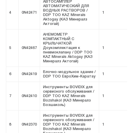
АВТОСАМПЛЕР
АВТОМАТИЧЕСКИЙ ДЛЯ
ВОДНЫХ РАСТВОРОВ /
4
0N42471
1
F
DDP ТОО KAZ Minerals
Aktogay (КАЗ Минералз
Актогай)
АНЕМОМЕТР
КОМПАКТНЫЙ С
КРЫЛЬЧАТКОЙ
5
0N42467
Доукомплектация к
1
F
пневмоклапану / DDP ТОО
KAZ Minerals Aktogay (КАЗ
Минералз Актогай)
Блочно-модульное здание /
6
0N42419
1
F
DDP ТОО ЕвроХим-Каратау
Инструменты BOVIDIX для
сервисного обслуживания /
7
0N42410
DDP ТОО KAZ Minerals
1
F
Bozshakol (КАЗ Минералз
Бозшаколь)
Инструменты BOVIDIX для
сервисного обслуживания /
8
0N42370
DDP ТОО KAZ Minerals
1
F
Bozshakol (КАЗ Минералз