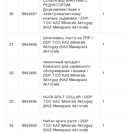
СОЛЕНОИД ВАКУУМА С
РЕДУКТОРОМ
Доукомплектация к
20
0N42487
электромагнитному
1
F
клапана задвижки / DDP
ТОО KAZ Minerals Aktogay
(КАЗ Минералз Актогай)
Шпатлевка, паста на ППР /
DDP ТОО KAZ Minerals
21
0N42486
1
F
Aktogay (КАЗ Минералз
Актогай)
смазочный продукт
Emkarate для сервисного
обслуживания техники /
22
0N42485
1
F
DDP ТОО KAZ Minerals
Aktogay (КАЗ Минералз
Актогай)
HUCK BOLT COLLAR / DDP
23
0N42484
ТОО KAZ Minerals Aktogay
1
F
(КАЗ Минералз Актогай)
Haltec spare parts / DDP
24
0N42483
ТОО KAZ Minerals Aktogay
1
F
(КАЗ Минералз Актогай)