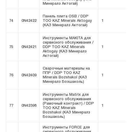
Минералз Актогай)
Панель плита OSB / DDP
74
0N42422
ТОО KAZ Minerals Aktogay
1
F
(КАЗ Минералз Актогай)
Инструменты MAKITA для
сервисного обслуживания /
75
0N42421
DDP ТОО KAZ Minerals
1
F
Aktogay (КАЗ Минералз
Актогай)
Сварочные материалы на
ППР / DDP ТОО KAZ
76
0N42409
1
F
Minerals Bozshakol (КАЗ
Минералз Бозшаколь)
Инструменты Matrix для
сервисного обслуживания
(Рамочный контракт) / DDP
77
0N42398
1
F
ТОО KAZ Minerals
Bozshakol (КАЗ Минералз
Бозшаколь)
Инструменты FORCE для
сервисного обслуживания