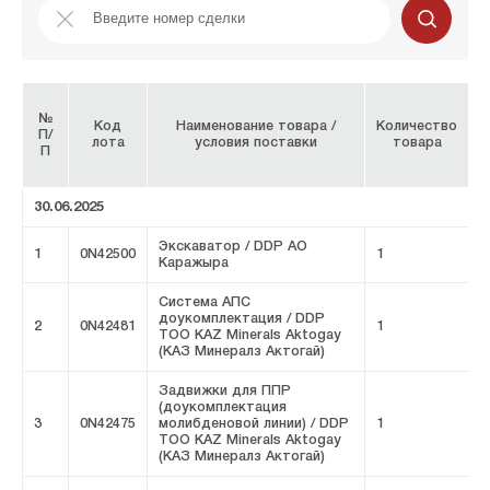
№
Код
Наименование товара /
Количество
П/
лота
условия поставки
товара
П
и
30.06.2025
Экскаватор / DDP АО
1
0N42500
1
F
Каражыра
Система АПС
доукомплектация / DDP
2
0N42481
1
F
ТОО KAZ Minerals Aktogay
(КАЗ Минералз Актогай)
Задвижки для ППР
(доукомплектация
3
0N42475
молибденовой линии) / DDP
1
F
ТОО KAZ Minerals Aktogay
(КАЗ Минералз Актогай)