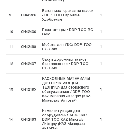
Бозшаколь)
Вагон-мастерская на шасси
9
0N42326
/ DDP ТОО ЕвроХим-
1
F
Удобрения
Ролл-шторы / DDP ТОО RG
10
0N42499
1
F
Gold
Мебель для УКС/ DDP ТОО
11
0N42498
1
F
RG Gold
Закуп дорожных знаков
12
0N42497
безопасности / DDP ТОО
1
F
RG Gold
РАСХОДНЫЕ МАТЕРИАЛЫ
ДЛЯ ПЕЧАТАЮЩЕЙ
ТЕХНИКИ(для сервисного
13
0N42495
1
F
обслуживания) / DDP ТОО
KAZ Minerals Aktogay (КАЗ
Минералз Актогай)
Комплектующие для
оборудования ASX-560 /
14
0N42493
DDP ТОО KAZ Minerals
1
F
Aktogay (КАЗ Минералз
Актогай)