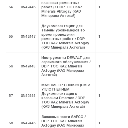
плановых ремонтных
54
0N42448
работ) / DDP ТОО KAZ
1
F
Minerals Aktogay (КАЗ
Минералз Актогай)
Доукомплектация: для
замены уровнемеров во
время проведения
55
0N42447
1
F
ремонтных работ / DDP
ТОО KAZ Minerals Aktogay
(КАЗ Минералз Актогай)
Инструменты DEWALT для
сервисного обслуживания /
56
0N42445
DDP ТОО KAZ Minerals
1
F
Aktogay (КАЗ Минералз
Актогай)
МАНОМЕТР С ФЛЯНЦЕМ И
УПЛОТНЕНИЕМ
Доукомплектация к
57
0N42444
1
F
клапанам Emerson / DDP
ТОО KAZ Minerals Aktogay
(КАЗ Минералз Актогай)
Запасные части SAFCO /
DDP ТОО KAZ Minerals
58
0N42443
1
F
Aktogay (КАЗ Минералз