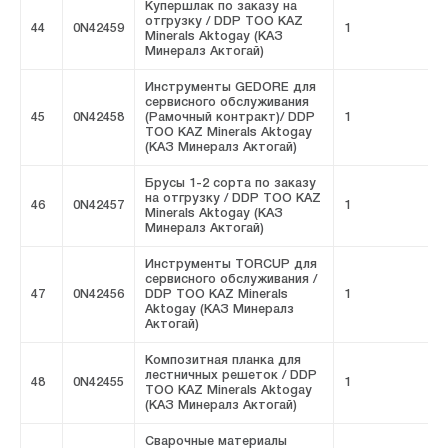
Купершлак по заказу на
отгрузку / DDP ТОО KAZ
44
0N42459
1
F
Minerals Aktogay (КАЗ
Минералз Актогай)
Инструменты GEDORE для
сервисного обслуживания
45
0N42458
(Рамочный контракт)/ DDP
1
F
ТОО KAZ Minerals Aktogay
(КАЗ Минералз Актогай)
Брусы 1-2 сорта по заказу
на отгрузку / DDP ТОО KAZ
46
0N42457
1
F
Minerals Aktogay (КАЗ
Минералз Актогай)
Инструменты TORCUP для
сервисного обслуживания /
47
0N42456
DDP ТОО KAZ Minerals
1
F
Aktogay (КАЗ Минералз
Актогай)
Композитная планка для
лестничных решеток / DDP
48
0N42455
1
F
ТОО KAZ Minerals Aktogay
(КАЗ Минералз Актогай)
Сварочные материалы