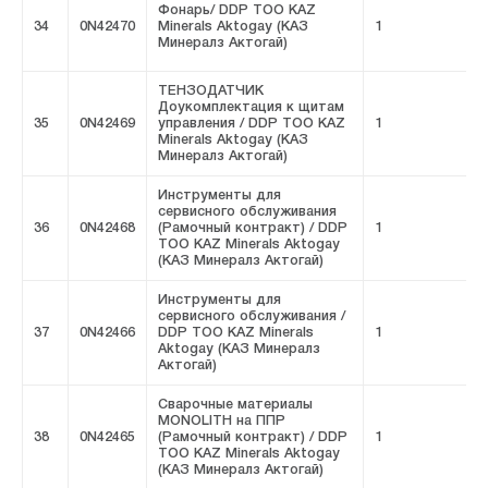
Фонарь/ DDP ТОО KAZ
34
0N42470
Minerals Aktogay (КАЗ
1
F
Минералз Актогай)
ТЕНЗОДАТЧИК
Доукомплектация к щитам
35
0N42469
управления / DDP ТОО KAZ
1
F
Minerals Aktogay (КАЗ
Минералз Актогай)
Инструменты для
сервисного обслуживания
36
0N42468
(Рамочный контракт) / DDP
1
F
ТОО KAZ Minerals Aktogay
(КАЗ Минералз Актогай)
Инструменты для
сервисного обслуживания /
37
0N42466
DDP ТОО KAZ Minerals
1
F
Aktogay (КАЗ Минералз
Актогай)
Сварочные материалы
MONOLITH на ППР
38
0N42465
(Рамочный контракт) / DDP
1
F
ТОО KAZ Minerals Aktogay
(КАЗ Минералз Актогай)