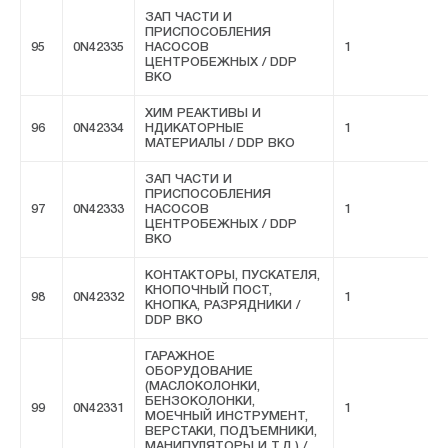
ЗАП ЧАСТИ И
ПРИСПОСОБЛЕНИЯ
95
0N42335
НАСОСОВ
1
F
ЦЕНТРОБЕЖНЫХ / DDP
ВКО
ХИМ РЕАКТИВЫ И
96
0N42334
НДИКАТОРНЫЕ
1
F
МАТЕРИАЛЫ / DDP ВКО
ЗАП ЧАСТИ И
ПРИСПОСОБЛЕНИЯ
97
0N42333
НАСОСОВ
1
F
ЦЕНТРОБЕЖНЫХ / DDP
ВКО
КОНТАКТОРЫ, ПУСКАТЕЛЯ,
КНОПОЧНЫЙ ПОСТ,
98
0N42332
1
F
КНОПКА, РАЗРЯДНИКИ /
DDP ВКО
ГАРАЖНОЕ
ОБОРУДОВАНИЕ
(МАСЛОКОЛОНКИ,
БЕНЗОКОЛОНКИ,
99
0N42331
1
F
МОЕЧНЫЙ ИНСТРУМЕНТ,
ВЕРСТАКИ, ПОДЪЕМНИКИ,
МАНИПУЛЯТОРЫ И Т.Д.) /