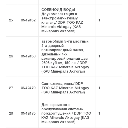
СОЛЕНОИД ВОДЫ
Доукомплектация к
электромагнитному
25
0N42482
1
F
клапану/ DDP ТОО KAZ
Minerals Aktogay (КАЗ
Минералз Актогай)
автомобили 5-ти местный,
4-х дверный,
полноприводный пикап,
дизельный 4-х
26
0N42480
1
F
целиндровый рядный двс
2393 куб.см, 150 л.с / DDP
ТОО KAZ Minerals Aktogay
(КАЗ Минералз Актогай)
Сантехника, июнь/ DDP
27
0N42479
ТОО KAZ Minerals Aktogay
1
F
(КАЗ Минералз Актогай)
Для сервисного
обслуживания системы
28
0N42478
пожаротушения / DDP ТОО
1
F
KAZ Minerals Aktogay (КАЗ
Минералз Актогай)