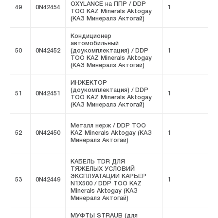
OXYLANCE на ППР / DDP
49
0N42454
1
F
ТОО KAZ Minerals Aktogay
(КАЗ Минералз Актогай)
Кондиционер
автомобильный
50
0N42452
(доукомплектация) / DDP
1
F
ТОО KAZ Minerals Aktogay
(КАЗ Минералз Актогай)
ИНЖЕКТОР
(доукомплектация) / DDP
51
0N42451
1
F
ТОО KAZ Minerals Aktogay
(КАЗ Минералз Актогай)
Металл нерж / DDP ТОО
52
0N42450
KAZ Minerals Aktogay (КАЗ
1
F
Минералз Актогай)
КАБЕЛЬ TDR ДЛЯ
ТЯЖЕЛЫХ УСЛОВИЙ
ЭКСПЛУАТАЦИИ КАРЬЕР
53
0N42449
1
F
N1X500 / DDP ТОО KAZ
Minerals Aktogay (КАЗ
Минералз Актогай)
МУФТЫ STRAUB (для