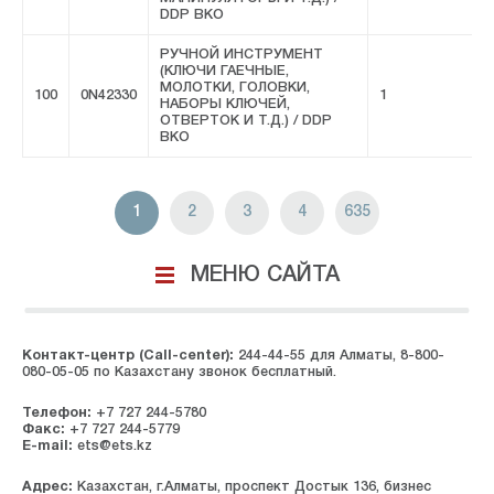
DDP ВКО
РУЧНОЙ ИНСТРУМЕНТ
(КЛЮЧИ ГАЕЧНЫЕ,
МОЛОТКИ, ГОЛОВКИ,
100
0N42330
1
F
НАБОРЫ КЛЮЧЕЙ,
ОТВЕРТОК И Т.Д.) / DDP
ВКО
1
2
3
4
635
МЕНЮ САЙТА
Контакт-центр (Call-center):
244-44-55 для Алматы, 8-800-
080-05-05 по Казахстану звонок бесплатный.
Телефон:
+7 727 244-5780
Факс:
+7 727 244-5779
E-mail:
ets@ets.kz
Адрес:
Казахстан, г.Алматы, проспект Достык 136, бизнес