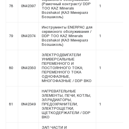
(Рамочный контракт)/ DDP
78
0N42397
1
F
ТОО KAZ Minerals
Bozshakol (КАЗ Минералз
Бозшаколь)
Инструменты ENERPAC для
сервисного обслуживания /
79
0N42374
DDP ТОО KAZ Minerals
1
F
Bozshakol (КАЗ Минералз
Бозшаколь)
ЭЛЕКТРОДВИГАТЕЛИ
УНИВЕРСАЛЬНЫЕ
ПЕРЕМЕННОГО И
80
0N42350
ПОСТОЯННОГО ТОКА;
1
F
ПЕРЕМЕННОГО ТОКА
ОДНОФАЗНЫЕ,
МНОГОФАЗНЫЕ / DDP ВКО
НАГРЕВАТЕЛЬНЫЕ
ЭЛЕМЕНТЫ, ПЕЧИ, КОТЛЫ,
ЭЛ.РАДИАТОРЫ,
81
0N42349
ПРЕДОХРАНИТЕЛИ,
1
F
ЭЛЕКТРОЩЕТКИ,
ЩЕТКОДЕРЖАТЕЛИ / DDP
ВКО
ЗАП ЧАСТИ И