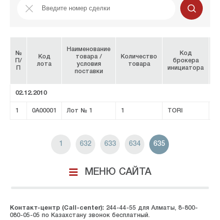
Наименование
№
Код
Код
товара /
Количество
П/
брокера
Н
лота
условия
товара
П
инициатора
поставки
02.12.2010
1
0A00001
Лот № 1
1
TORI
1
632
633
634
635
МЕНЮ САЙТА
Контакт-центр (Call-center):
244-44-55 для Алматы, 8-800-
080-05-05 по Казахстану звонок бесплатный.