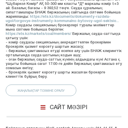
"Шұбаркөл Көмір" АҚ 50-300 мм класты "Д" маркалы көмір t+3
ай. Базалық бағасы - 9 392,52 теңге. Сауда құралының
сипаттамалары БНАЖ биржасының сайтында сілтеме бойынша
жарияланды:
https://ets.kz/documents/dokumenty-razdela-
ugol/torgovye-instrumenty-kommunalno-bytovoy-ugol-sektsio...
Көмір саудасы секциясының брокерлері туралы мәліметтер
мына сілтеме бойынша берілген:
https://ets.kz/markets/coal/members/
Биржалық сауда-саттыққа
қатысу үшін:
- көмір саудасы секциясының аккредиттелген брокерімен
брокерлік қызмет көрсету шартын жасасу;
- биржалық қамтамасыз етуді есепке алу үшін БНАЖ клирингтік
орталығында сауда шотының кодын ашу;
- оған биржалық сауда-саттық күнінің алдындағы күні Астана қ.
уақыты бойынша сағат 17:00-ге дейін биржалық қамтамасыз ету
сомасын енгізу;
- брокерлік қызмет көрсету шарты жасалған брокерге
клиенттік бұйрық беру.
ЖАҢАЛЫҚТАР ТІЗІМІНЕ ОРАЛУ
САЙТ МӘЗІРІ