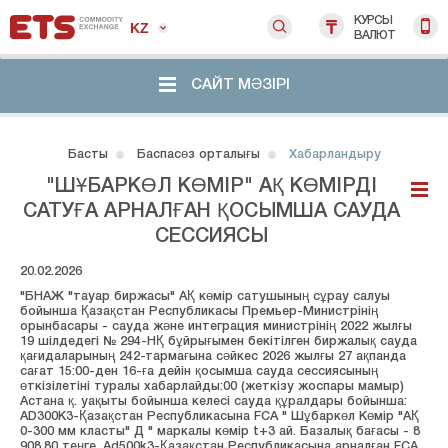
КУРСЫ
KZ
ВАЛЮТ
САЙТ МӘЗІРІ
Басты
Баспасөз орталығы
Хабарландыру
"ШҰБАРКӨЛ КӨМІР" АҚ КӨМІРДІ
САТУҒА АРНАЛҒАН ҚОСЫМША САУДА
СЕССИЯСЫ
20.02.2026
"БНАЖ "тауар биржасы" АҚ көмір сатушының сұрау салуы
бойынша Қазақстан Республикасы Премьер-Министрінің
орынбасары - сауда және интеграция министрінің 2022 жылғы
19 шілдедегі № 294-НҚ бұйрығымен бекітілген биржалық сауда
қағидаларының 242-тармағына сәйкес 2026 жылғы 27 ақпанда
сағат 15:00-ден 16-ға дейін қосымша сауда сессиясының
өткізілетіні туралы хабарлайды:00 (жеткізу жоспары мамыр)
Астана қ. уақыты бойынша келесі сауда құралдары бойынша:
AD300K3-Қазақстан Республикасына FCA " Шұбаркөл Көмір "АҚ
0-300 мм класты" Д " маркалы көмір t+3 ай. Базалық бағасы - 8
908,80 теңге. Аd500k3-Қазақстан Республикасына арналған FCA