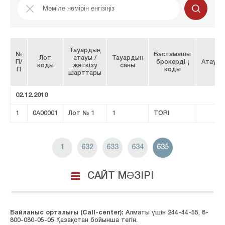
Тауардың
№
Бастамашы
Лот
атауы /
Тауардың
П/
брокердің
Атауы
коды
жеткізу
саны
П
коды
шарттары
02.12.2010
1
0A00001
Лот № 1
1
TORI
1
632
633
634
635
САЙТ МӘЗІРІ
Байланыс орталығы (Сall-center):
Алматы үшін 244-44-55, 8-
800-080-05-05 Қазақстан бойынша тегін.