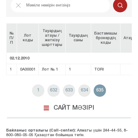
Тауардың
№
Бастамашы
Лот
атауы /
Тауардың
П/
брокердің
Атауы
коды
жеткізу
саны
П
коды
шарттары
02.12.2010
1
0A00001
Лот № 1
1
TORI
1
632
633
634
635
САЙТ МӘЗІРІ
Байланыс орталығы (Сall-center):
Алматы үшін 244-44-55, 8-
800-080-05-05 Қазақстан бойынша тегін.