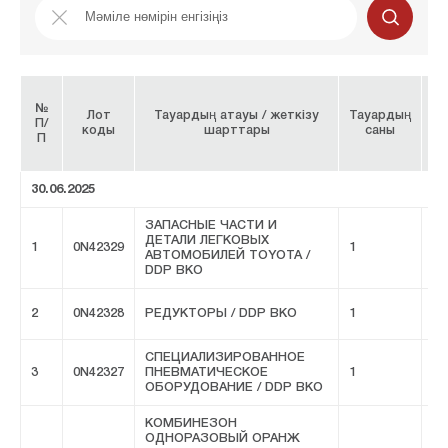
№
Б
Лот
Тауардың атауы / жеткізу
Тауардың
П/
б
коды
шарттары
саны
П
30.06.2025
ЗАПАСНЫЕ ЧАСТИ И
ДЕТАЛИ ЛЕГКОВЫХ
1
0N42329
1
FI
АВТОМОБИЛЕЙ TOYOTA /
DDP ВКО
2
0N42328
РЕДУКТОРЫ / DDP ВКО
1
FI
СПЕЦИАЛИЗИРОВАННОЕ
3
0N42327
ПНЕВМАТИЧЕСКОЕ
1
FI
ОБОРУДОВАНИЕ / DDP ВКО
КОМБИНЕЗОН
ОДНОРАЗОВЫЙ ОРАНЖ