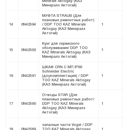
Minerals Aktogay (КАЗ
Минералз Актогай)
МУФТА STRAUB (Для
плановых ремонтных работ)
14
0N42594
/ DDP ТОО KAZ Minerals
1
FI
Aktogay (КАЗ Минералз
Актогай)
Кунг для сервисного
обслуживания/ DDP ТОО
15
0N42592
1
FI
KAZ Minerals Aktogay (КАЗ
Минералз Актогай)
ШКАФ CRN C МП IP66
Schneider Electric
16
0N42591
(доукомплектация) / DDP
1
FI
ТОО KAZ Minerals Aktogay
(КАЗ Минералз Актогай)
Отводы STAR (Для
плановых ремонтных работ/
17
0N42590
DDP ТОО KAZ Minerals
1
FI
Aktogay (КАЗ Минералз
Актогай)
запасные части Vogel / DDP
18
0N42589
ТОО KAZ Minerals Aktogay
1
FI