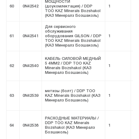
МОЩНОСТИ
60
0N42542
(доукомлектация) / DDP
1
FI
ТОО KAZ Minerals Bozshakol
(КАЗ Минералз Бозшаколь)
Для сервисного
обслуживания
61
0N42541
оборудования GILSON / DDP
1
FI
ТОО KAZ Minerals Bozshakol
(КАЗ Минералз Бозшаколь)
КАБЕЛЬ СИЛОВОЙ МЕДНЫЙ
5 4MM2 / DDP ТОО KAZ
62
0N42540
1
FI
Minerals Bozshakol (КАЗ
Минералз Бозшаколь)
метизы (болт) / DDP ТОО
63
0N42539
KAZ Minerals Bozshakol (КАЗ
1
FI
Минералз Бозшаколь)
РАСХОДНЫЕ МАТЕРИАЛЫ /
DDP ТОО KAZ Minerals
64
0N42538
1
FI
Bozshakol (КАЗ Минералз
Бозшаколь)