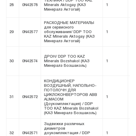
ТЕХНИКА / DDP ТОО KAZ
28
0N42578
Minerals Aktogay (КАЗ
1
FI
Минералз Актогай)
РАСХОДНЫЕ МАТЕРИАЛЫ
для сервисного
29
0N42577
обслуживания/ DDP ТОО
1
FI
KAZ Minerals Aktogay (КАЗ
Минералз Актогай)
ДРОН/ DDP ТОО KAZ
30
0N42574
Minerals Bozshakol (КАЗ
1
FI
Минералз Бозшаколь)
КОНДИЦИОНЕР
ВОЗДУШНЫЙ, НАПОЛЬНО-
ПОТОЛОЧН ДЛЯ
ЦИКЛОКОНВЕРТОРОВ ABB
31
0N42572
1
FI
ALMACOM
(Доукомплектация) / DDP
ТОО KAZ Minerals Bozshakol
(КАЗ Минералз Бозшаколь)
Задвижки различных
диаметров
32
0N42571
доукомплектация / DDP
1
FI