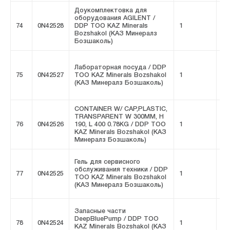
Доукомплектовка для
оборудования AGILENT /
74
0N42528
DDP ТОО KAZ Minerals
1
FI
Bozshakol (КАЗ Минералз
Бозшаколь)
Лабораторная посуда / DDP
75
0N42527
ТОО KAZ Minerals Bozshakol
1
FI
(КАЗ Минералз Бозшаколь)
CONTAINER W/ CAP,PLASTIC,
TRANSPARENT W 300MM, H
76
0N42526
190, L 400 0.78KG / DDP ТОО
1
FI
KAZ Minerals Bozshakol (КАЗ
Минералз Бозшаколь)
Гель для сервисного
обслуживания техники / DDP
77
0N42525
1
FI
ТОО KAZ Minerals Bozshakol
(КАЗ Минералз Бозшаколь)
Запасные части
DeepBluePump / DDP ТОО
78
0N42524
1
FI
KAZ Minerals Bozshakol (КАЗ