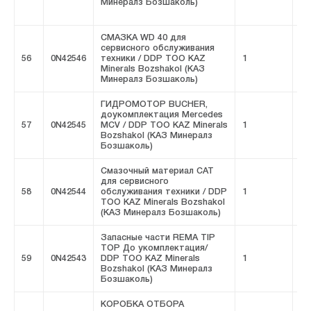
Минералз Бозшаколь)
СМАЗКА WD 40 для
сервисного обслуживания
56
0N42546
техники / DDP ТОО KAZ
1
FI
Minerals Bozshakol (КАЗ
Минералз Бозшаколь)
ГИДРОМОТОР BUCHER,
доукомплектация Mercedes
57
0N42545
MCV / DDP ТОО KAZ Minerals
1
FI
Bozshakol (КАЗ Минералз
Бозшаколь)
Смазочный материал CAT
для сервисного
58
0N42544
обслуживания техники / DDP
1
FI
ТОО KAZ Minerals Bozshakol
(КАЗ Минералз Бозшаколь)
Запасные части REMA TIP
TOP До укомплектация/
59
0N42543
DDP ТОО KAZ Minerals
1
FI
Bozshakol (КАЗ Минералз
Бозшаколь)
КОРОБКА ОТБОРА