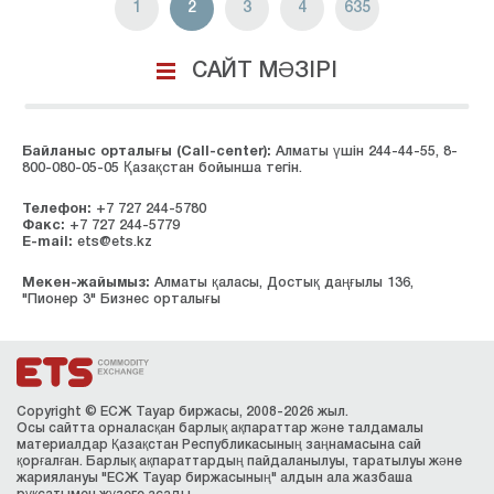
1
2
3
4
635
САЙТ МӘЗІРІ
Байланыс орталығы (Сall-center):
Алматы үшін 244-44-55, 8-
800-080-05-05 Қазақстан бойынша тегін.
Телефон:
+7 727 244-5780
Факс:
+7 727 244-5779
E-mail:
ets@ets.kz
Мекен-жайымыз:
Алматы қаласы, Достық даңғылы 136,
"Пионер 3" Бизнес орталығы
Copyright © ЕСЖ Тауар биржасы, 2008-2026 жыл.
Осы сайтта орналасқан барлық ақпараттар және талдамалы
материалдар Қазақстан Республикасының заңнамасына сай
қорғалған. Барлық ақпараттардың пайдаланылуы, таратылуы және
жариялануы "ЕСЖ Тауар биржасының" алдын ала жазбаша