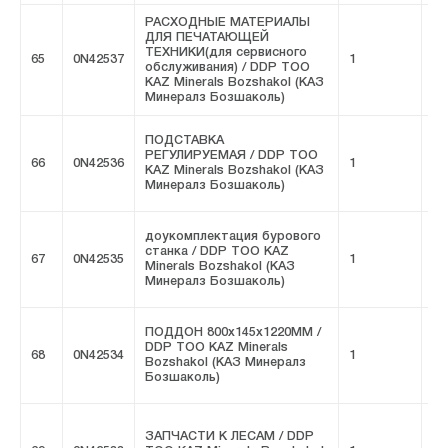
РАСХОДНЫЕ МАТЕРИАЛЫ
ДЛЯ ПЕЧАТАЮЩЕЙ
ТЕХНИКИ(для сервисного
65
0N42537
1
FI
обслуживания) / DDP ТОО
KAZ Minerals Bozshakol (КАЗ
Минералз Бозшаколь)
ПОДСТАВКА
РЕГУЛИРУЕМАЯ / DDP ТОО
66
0N42536
1
FI
KAZ Minerals Bozshakol (КАЗ
Минералз Бозшаколь)
доукомплектация бурового
станка / DDP ТОО KAZ
67
0N42535
1
FI
Minerals Bozshakol (КАЗ
Минералз Бозшаколь)
ПОДДОН 800x145x1220ММ /
DDP ТОО KAZ Minerals
68
0N42534
1
FI
Bozshakol (КАЗ Минералз
Бозшаколь)
ЗАПЧАСТИ К ЛЕСАМ / DDP