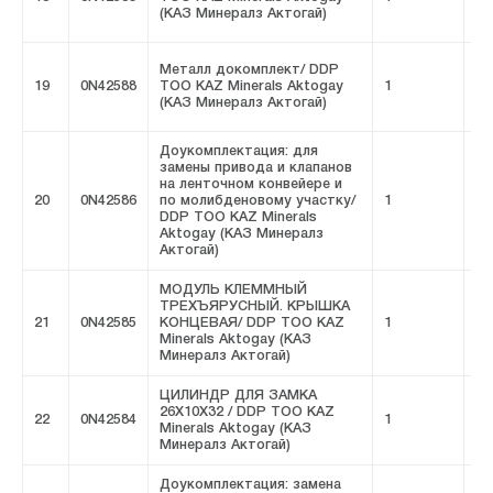
(КАЗ Минералз Актогай)
Металл докомплект/ DDP
19
0N42588
ТОО KAZ Minerals Aktogay
1
FI
(КАЗ Минералз Актогай)
Доукомплектация: для
замены привода и клапанов
на ленточном конвейере и
20
0N42586
по молибденовому участку/
1
FI
DDP ТОО KAZ Minerals
Aktogay (КАЗ Минералз
Актогай)
МОДУЛЬ КЛЕММНЫЙ
ТРЕХЪЯРУСНЫЙ. КРЫШКА
21
0N42585
КОНЦЕВАЯ/ DDP ТОО KAZ
1
FI
Minerals Aktogay (КАЗ
Минералз Актогай)
ЦИЛИНДР ДЛЯ ЗАМКА
26X10X32 / DDP ТОО KAZ
22
0N42584
1
FI
Minerals Aktogay (КАЗ
Минералз Актогай)
Доукомплектация: замена