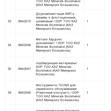
ТОО KAZ Minerals Bozshakol
(КАЗ Минералз Бозшаколь)
Доукомплектация КИП к
линиям, к флотоционным,
33
0N42570
шламовым / DDP ТОО KAZ
1
FI
Minerals Bozshakol (КАЗ
Минералз Бозшаколь)
Металл Хардокс
докомплект / DDP ТОО KAZ
34
0N42569
1
FI
Minerals Bozshakol (КАЗ
Минералз Бозшаколь)
сорбирующие материалы/
DDP ТОО KAZ Minerals
35
0N42567
1
FI
Bozshakol (КАЗ Минералз
Бозшаколь)
Инструменты TECNA для
сервисного обслуживания
36
0N42566
(Рамочный контракт) / DDP
1
FI
ТОО KAZ Minerals Bozshakol
(КАЗ Минералз Бозшаколь)
доукомплектация бурового