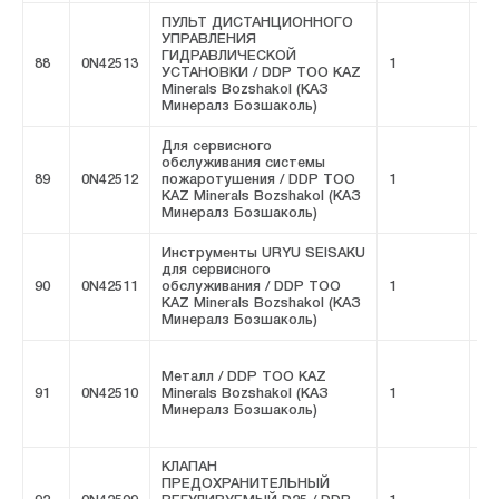
ПУЛЬТ ДИСТАНЦИОННОГО
УПРАВЛЕНИЯ
ГИДРАВЛИЧЕСКОЙ
88
0N42513
1
FI
УСТАНОВКИ / DDP ТОО KAZ
Minerals Bozshakol (КАЗ
Минералз Бозшаколь)
Для сервисного
обслуживания системы
89
0N42512
пожаротушения / DDP ТОО
1
FI
KAZ Minerals Bozshakol (КАЗ
Минералз Бозшаколь)
Инструменты URYU SEISAKU
для сервисного
90
0N42511
обслуживания / DDP ТОО
1
FI
KAZ Minerals Bozshakol (КАЗ
Минералз Бозшаколь)
Металл / DDP ТОО KAZ
91
0N42510
Minerals Bozshakol (КАЗ
1
FI
Минералз Бозшаколь)
КЛАПАН
ПРЕДОХРАНИТЕЛЬНЫЙ