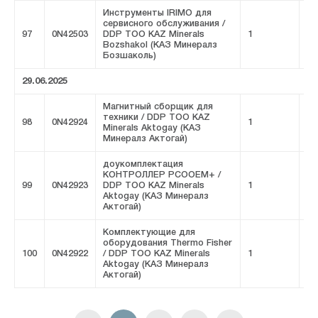
Инструменты IRIMO для
сервисного обслуживания /
97
0N42503
DDP ТОО KAZ Minerals
1
FI
Bozshakol (КАЗ Минералз
Бозшаколь)
29.06.2025
Магнитный сборщик для
техники / DDP ТОО KAZ
98
0N42924
1
FI
Minerals Aktogay (КАЗ
Минералз Актогай)
доукомплектация
КОНТРОЛЛЕР PCOOEM+ /
99
0N42923
DDP ТОО KAZ Minerals
1
FI
Aktogay (КАЗ Минералз
Актогай)
Комплектующие для
оборудования Thermo Fisher
100
0N42922
/ DDP ТОО KAZ Minerals
1
FI
Aktogay (КАЗ Минералз
Актогай)