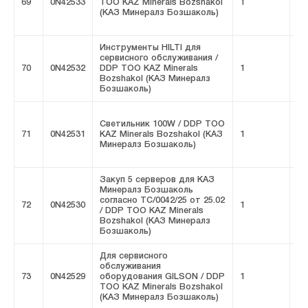
69
0N42533
ТОО KAZ Minerals Bozshakol
1
FI
(КАЗ Минералз Бозшаколь)
Инструменты HILTI для
сервисного обслуживания /
70
0N42532
DDP ТОО KAZ Minerals
1
FI
Bozshakol (КАЗ Минералз
Бозшаколь)
Светильник 100W / DDP ТОО
71
0N42531
KAZ Minerals Bozshakol (КАЗ
1
FI
Минералз Бозшаколь)
Закуп 5 серверов для КАЗ
Минералз Бозшаколь
согласно ТС/0042/25 от 25.02
72
0N42530
1
FI
/ DDP ТОО KAZ Minerals
Bozshakol (КАЗ Минералз
Бозшаколь)
Для сервисного
обслуживания
73
0N42529
оборудования GILSON / DDP
1
FI
ТОО KAZ Minerals Bozshakol
(КАЗ Минералз Бозшаколь)