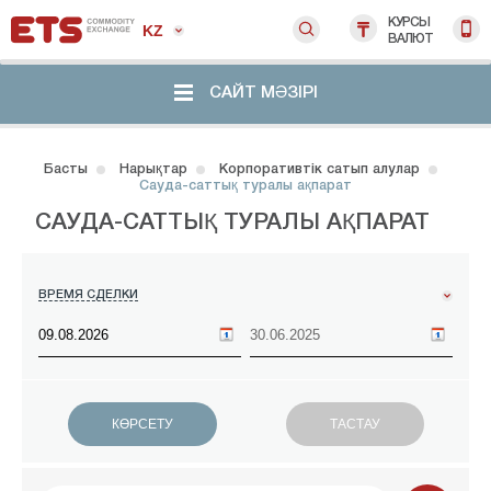
КУРСЫ
KZ
ВАЛЮТ
САЙТ МӘЗІРІ
Басты
Нарықтар
Корпоративтік сатып алулар
Сауда-саттық туралы ақпарат
САУДА-САТТЫҚ ТУРАЛЫ АҚПАРАТ
ВРЕМЯ СДЕЛКИ