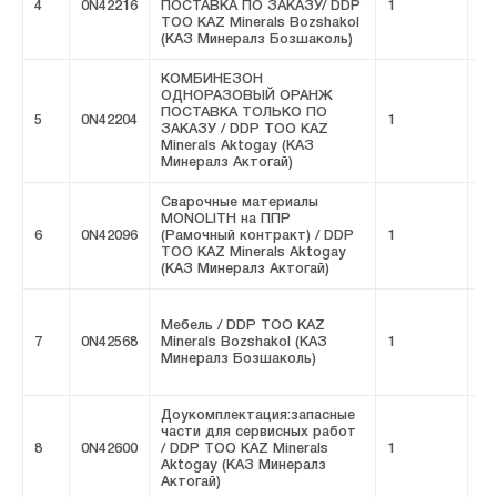
4
0N42216
ПОСТАВКА ПО ЗАКАЗУ/ DDP
1
FI
ТОО KAZ Minerals Bozshakol
(КАЗ Минералз Бозшаколь)
КОМБИНЕЗОН
ОДНОРАЗОВЫЙ ОРАНЖ
ПОСТАВКА ТОЛЬКО ПО
5
0N42204
1
FI
ЗАКАЗУ / DDP ТОО KAZ
Minerals Aktogay (КАЗ
Минералз Актогай)
Сварочные материалы
MONOLITH на ППР
6
0N42096
(Рамочный контракт) / DDP
1
FI
ТОО KAZ Minerals Aktogay
(КАЗ Минералз Актогай)
Мебель / DDP ТОО KAZ
7
0N42568
Minerals Bozshakol (КАЗ
1
FI
Минералз Бозшаколь)
Доукомплектация:запасные
части для сервисных работ
8
0N42600
/ DDP ТОО KAZ Minerals
1
FI
Aktogay (КАЗ Минералз
Актогай)