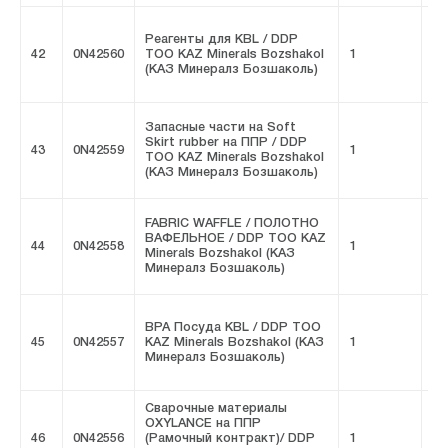
Реагенты для KBL / DDP
42
0N42560
ТОО KAZ Minerals Bozshakol
1
FI
(КАЗ Минералз Бозшаколь)
Запасные части на Soft
Skirt rubber на ППР / DDP
43
0N42559
1
FI
ТОО KAZ Minerals Bozshakol
(КАЗ Минералз Бозшаколь)
FABRIC WAFFLE / ПОЛОТНО
ВАФЕЛЬНОЕ / DDP ТОО KAZ
44
0N42558
1
FI
Minerals Bozshakol (КАЗ
Минералз Бозшаколь)
BPA Посуда KBL / DDP ТОО
45
0N42557
KAZ Minerals Bozshakol (КАЗ
1
FI
Минералз Бозшаколь)
Сварочные материалы
OXYLANCE на ППР
46
0N42556
(Рамочный контракт)/ DDP
1
FI