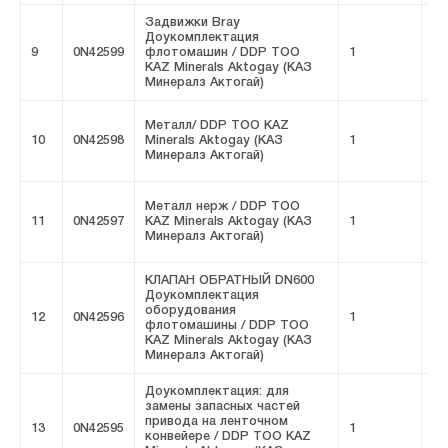
Задвижки Bray
Доукомплектация
9
0N42599
флотомашин / DDP ТОО
1
FI
KAZ Minerals Aktogay (КАЗ
Минералз Актогай)
Металл/ DDP ТОО KAZ
10
0N42598
Minerals Aktogay (КАЗ
1
FI
Минералз Актогай)
Металл нерж / DDP ТОО
11
0N42597
KAZ Minerals Aktogay (КАЗ
1
FI
Минералз Актогай)
КЛАПАН ОБРАТНЫЙ DN600
Доукомплектация
оборудования
12
0N42596
1
FI
флотомашины / DDP ТОО
KAZ Minerals Aktogay (КАЗ
Минералз Актогай)
Доукомплектация: для
замены запасных частей
привода на ленточном
13
0N42595
1
FI
конвейере / DDP ТОО KAZ