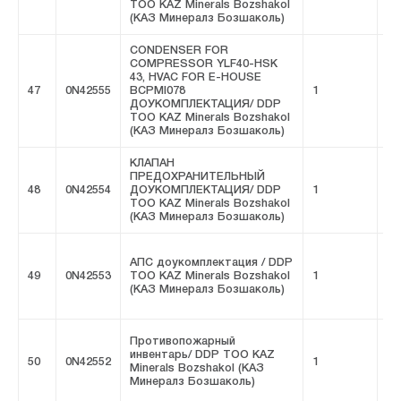
ТОО KAZ Minerals Bozshakol
(КАЗ Минералз Бозшаколь)
CONDENSER FOR
COMPRESSOR YLF40-HSK
43, HVAC FOR E-HOUSE
47
0N42555
BCPMI078
1
FI
ДОУКОМПЛЕКТАЦИЯ/ DDP
ТОО KAZ Minerals Bozshakol
(КАЗ Минералз Бозшаколь)
КЛАПАН
ПРЕДОХРАНИТЕЛЬНЫЙ
48
0N42554
ДОУКОМПЛЕКТАЦИЯ/ DDP
1
FI
ТОО KAZ Minerals Bozshakol
(КАЗ Минералз Бозшаколь)
АПС доукомплектация / DDP
49
0N42553
ТОО KAZ Minerals Bozshakol
1
FI
(КАЗ Минералз Бозшаколь)
Противопожарный
инвентарь/ DDP ТОО KAZ
50
0N42552
1
FI
Minerals Bozshakol (КАЗ
Минералз Бозшаколь)