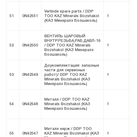
Verlinde spare parts / DDP
51
0N42551
ТОО KAZ Minerals Bozshakol
1
FI
(КАЗ Минералз Бозшаколь)
ВЕНТИЛЬ ШАРОВЫЙ
ВНУТР.РЕЗЬБА,РАБ.ДАВЛ-16
52
0N42550
/ DDP ТОО KAZ Minerals
1
FI
Bozshakol (КАЗ Минералз
Бозшаколь)
Доукомплектация: запасные
части для сервисных
53
0N42549
работ)/ DDP ТОО KAZ
1
FI
Minerals Bozshakol (КАЗ
Минералз Бозшаколь)
Металл / DDP ТОО KAZ
54
0N42548
Minerals Bozshakol (КАЗ
1
FI
Минералз Бозшаколь)
Металл нерж / DDP ТОО
55
0N42547
KAZ Minerals Bozshakol (КАЗ
1
FI