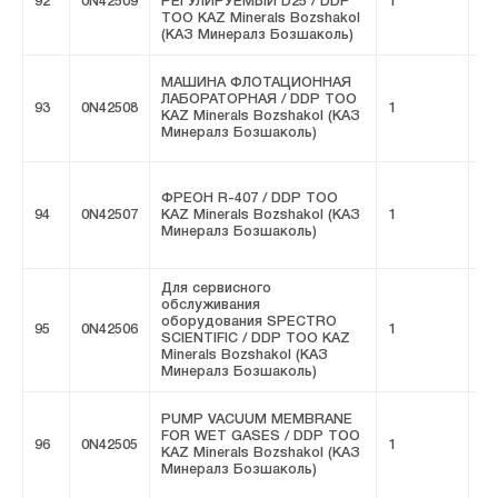
92
0N42509
РЕГУЛИРУЕМЫЙ D25 / DDP
1
FI
ТОО KAZ Minerals Bozshakol
(КАЗ Минералз Бозшаколь)
МАШИНА ФЛОТАЦИОННАЯ
ЛАБОРАТОРНАЯ / DDP ТОО
93
0N42508
1
FI
KAZ Minerals Bozshakol (КАЗ
Минералз Бозшаколь)
ФРЕОН R-407 / DDP ТОО
94
0N42507
KAZ Minerals Bozshakol (КАЗ
1
FI
Минералз Бозшаколь)
Для сервисного
обслуживания
оборудования SPECTRO
95
0N42506
1
FI
SCIENTIFIC / DDP ТОО KAZ
Minerals Bozshakol (КАЗ
Минералз Бозшаколь)
PUMP VACUUM MEMBRANE
FOR WET GASES / DDP ТОО
96
0N42505
1
FI
KAZ Minerals Bozshakol (КАЗ
Минералз Бозшаколь)