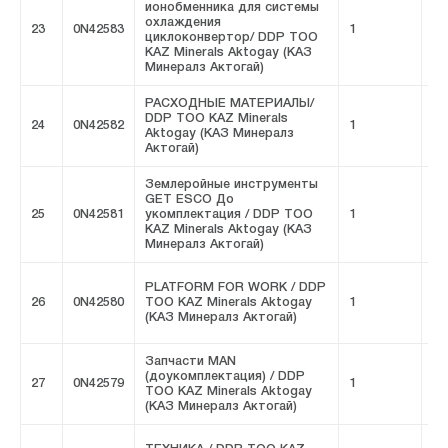
ионобменника для системы
охлаждения
23
0N42583
1
FI
циклоконвертор/ DDP ТОО
KAZ Minerals Aktogay (КАЗ
Минералз Актогай)
РАСХОДНЫЕ МАТЕРИАЛЫ/
DDP ТОО KAZ Minerals
24
0N42582
1
FI
Aktogay (КАЗ Минералз
Актогай)
Землеройные инструменты
GET ESCO До
25
0N42581
укомплектация / DDP ТОО
1
FI
KAZ Minerals Aktogay (КАЗ
Минералз Актогай)
PLATFORM FOR WORK / DDP
26
0N42580
ТОО KAZ Minerals Aktogay
1
FI
(КАЗ Минералз Актогай)
Запчасти MAN
(доукомплектация) / DDP
27
0N42579
1
FI
ТОО KAZ Minerals Aktogay
(КАЗ Минералз Актогай)