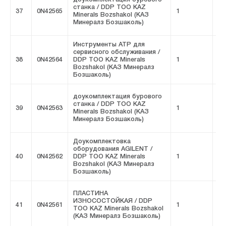
станка / DDP ТОО KAZ
37
0N42565
1
FI
Minerals Bozshakol (КАЗ
Минералз Бозшаколь)
Инструменты ATP для
сервисного обслуживания /
38
0N42564
DDP ТОО KAZ Minerals
1
FI
Bozshakol (КАЗ Минералз
Бозшаколь)
доукомплектация бурового
станка / DDP ТОО KAZ
39
0N42563
1
FI
Minerals Bozshakol (КАЗ
Минералз Бозшаколь)
Доукомплектовка
оборудования AGILENT /
40
0N42562
DDP ТОО KAZ Minerals
1
FI
Bozshakol (КАЗ Минералз
Бозшаколь)
ПЛАСТИНА
ИЗНОСОСТОЙКАЯ / DDP
41
0N42561
1
FI
ТОО KAZ Minerals Bozshakol
(КАЗ Минералз Бозшаколь)