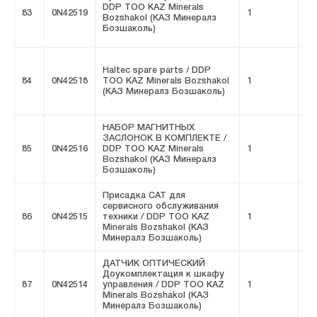
DDP ТОО KAZ Minerals
83
0N42519
1
FI
Bozshakol (КАЗ Минералз
Бозшаколь)
Haltec spare parts / DDP
84
0N42518
ТОО KAZ Minerals Bozshakol
1
FI
(КАЗ Минералз Бозшаколь)
НАБОР МАГНИТНЫХ
ЗАСЛОНОК В КОМПЛЕКТЕ /
85
0N42516
DDP ТОО KAZ Minerals
1
FI
Bozshakol (КАЗ Минералз
Бозшаколь)
Присадка CAT для
сервисного обслуживания
86
0N42515
техники / DDP ТОО KAZ
1
FI
Minerals Bozshakol (КАЗ
Минералз Бозшаколь)
ДАТЧИК ОПТИЧЕСКИЙ
Доукомплектация к шкафу
87
0N42514
управления / DDP ТОО KAZ
1
FI
Minerals Bozshakol (КАЗ
Минералз Бозшаколь)