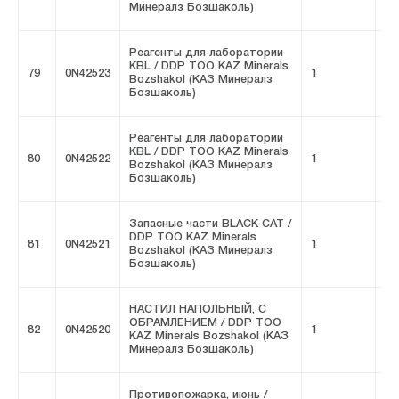
Минералз Бозшаколь)
Реагенты для лаборатории
KBL / DDP ТОО KAZ Minerals
79
0N42523
1
FI
Bozshakol (КАЗ Минералз
Бозшаколь)
Реагенты для лаборатории
KBL / DDP ТОО KAZ Minerals
80
0N42522
1
FI
Bozshakol (КАЗ Минералз
Бозшаколь)
Запасные части BLACK CAT /
DDP ТОО KAZ Minerals
81
0N42521
1
FI
Bozshakol (КАЗ Минералз
Бозшаколь)
НАСТИЛ НАПОЛЬНЫЙ, С
ОБРАМЛЕНИЕМ / DDP ТОО
82
0N42520
1
FI
KAZ Minerals Bozshakol (КАЗ
Минералз Бозшаколь)
Противопожарка, июнь /