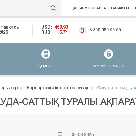
ҚАТЫСУШЫЛАРҒА
ТАРИФТЕР
ставкасы
USD:
469.93
8 800 080 05 05
2026
RUB:
5.71
ЦЕМЕНТ
МҰНАЙ ӨНІМДЕРІ
арықтар
Корпоративтік сатып алулар
Сауда-саттық тур
УДА-САТТЫҚ ТУРАЛЫ АҚПАРА