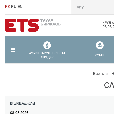
KZ
RU
EN
ҚРҰБ 
08.08.
АУЫЛ ШАРУАШЫЛЫҒЫ
КӨМІР
ӨНІМДЕРІ
Басты
Н
СА
ВРЕМЯ СДЕЛКИ