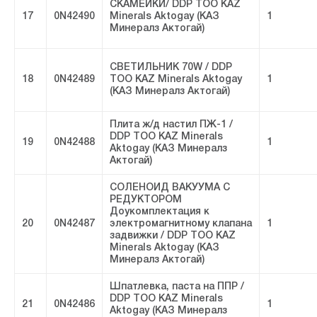
СКАМЕЙКИ/ DDP ТОО KAZ
17
0N42490
Minerals Aktogay (КАЗ
1
Минералз Актогай)
СВЕТИЛЬНИК 70W / DDP
18
0N42489
ТОО KAZ Minerals Aktogay
1
(КАЗ Минералз Актогай)
Плита ж/д настил ПЖ-1 /
DDP ТОО KAZ Minerals
19
0N42488
1
Aktogay (КАЗ Минералз
Актогай)
СОЛЕНОИД ВАКУУМА С
РЕДУКТОРОМ
Доукомплектация к
20
0N42487
электромагнитному клапана
1
задвижки / DDP ТОО KAZ
Minerals Aktogay (КАЗ
Минералз Актогай)
Шпатлевка, паста на ППР /
DDP ТОО KAZ Minerals
21
0N42486
1
Aktogay (КАЗ Минералз