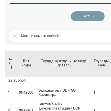
№
Лот
Тауардың атауы / жеткізу
Тауардың
П/
коды
шарттары
саны
П
30.06.2025
Экскаватор / DDP АО
1
0N42500
1
Каражыра
Система АПС
доукомплектация / DDP
2
0N42481
1