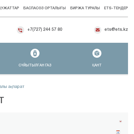
ҚҰЖАТТАР
БАСПАСӨЗ ОРТАЛЫҒЫ
БИРЖА ТУРАЛЫ
ETS-ТЕНДЕР
+7(727) 244 57 80
ets@ets.kz
СҰЙЫТЫЛҒАН ГАЗ
ҚАНТ
алы ақпарат
Т