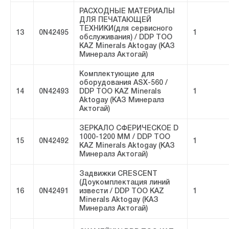
РАСХОДНЫЕ МАТЕРИАЛЫ
ДЛЯ ПЕЧАТАЮЩЕЙ
ТЕХНИКИ(для сервисного
13
0N42495
1
обслуживания) / DDP ТОО
KAZ Minerals Aktogay (КАЗ
Минералз Актогай)
Комплектующие для
оборудования ASX-560 /
14
0N42493
DDP ТОО KAZ Minerals
1
Aktogay (КАЗ Минералз
Актогай)
ЗЕРКАЛО СФЕРИЧЕСКОЕ D
1000-1200 MM / DDP ТОО
15
0N42492
1
KAZ Minerals Aktogay (КАЗ
Минералз Актогай)
Задвижки CRESCENT
(Доукомплектация линий
16
0N42491
извести / DDP ТОО KAZ
1
Minerals Aktogay (КАЗ
Минералз Актогай)