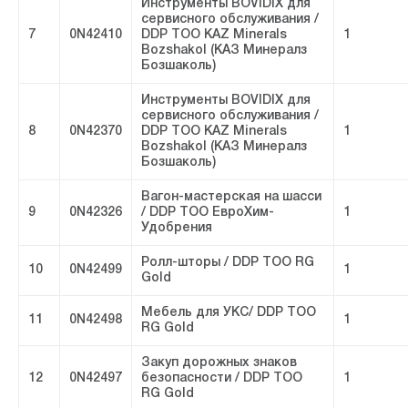
Инструменты BOVIDIX для
сервисного обслуживания /
7
0N42410
DDP ТОО KAZ Minerals
1
Bozshakol (КАЗ Минералз
Бозшаколь)
Инструменты BOVIDIX для
сервисного обслуживания /
8
0N42370
DDP ТОО KAZ Minerals
1
Bozshakol (КАЗ Минералз
Бозшаколь)
Вагон-мастерская на шасси
9
0N42326
/ DDP ТОО ЕвроХим-
1
Удобрения
Ролл-шторы / DDP ТОО RG
10
0N42499
1
Gold
Мебель для УКС/ DDP ТОО
11
0N42498
1
RG Gold
Закуп дорожных знаков
12
0N42497
безопасности / DDP ТОО
1
RG Gold