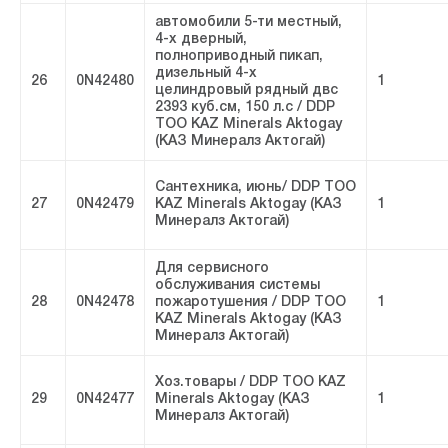
автомобили 5-ти местный,
4-х дверный,
полноприводный пикап,
дизельный 4-х
26
0N42480
1
целиндровый рядный двс
2393 куб.см, 150 л.с / DDP
ТОО KAZ Minerals Aktogay
(КАЗ Минералз Актогай)
Сантехника, июнь/ DDP ТОО
27
0N42479
KAZ Minerals Aktogay (КАЗ
1
Минералз Актогай)
Для сервисного
обслуживания системы
28
0N42478
пожаротушения / DDP ТОО
1
KAZ Minerals Aktogay (КАЗ
Минералз Актогай)
Хоз.товары / DDP ТОО KAZ
29
0N42477
Minerals Aktogay (КАЗ
1
Минералз Актогай)