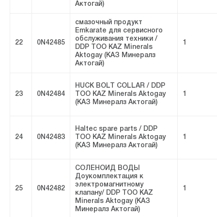
Актогай)
смазочный продукт
Emkarate для сервисного
обслуживания техники /
22
0N42485
1
DDP ТОО KAZ Minerals
Aktogay (КАЗ Минералз
Актогай)
HUCK BOLT COLLAR / DDP
23
0N42484
ТОО KAZ Minerals Aktogay
1
(КАЗ Минералз Актогай)
Haltec spare parts / DDP
24
0N42483
ТОО KAZ Minerals Aktogay
1
(КАЗ Минералз Актогай)
СОЛЕНОИД ВОДЫ
Доукомплектация к
электромагнитному
25
0N42482
1
клапану/ DDP ТОО KAZ
Minerals Aktogay (КАЗ
Минералз Актогай)