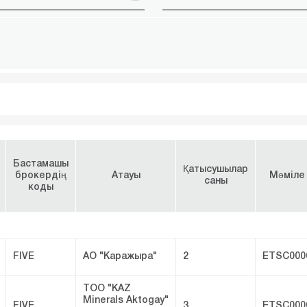
Бастамашы
Қатысушылар
брокердің
Атауы
Мәміле 
саны
коды
FIVE
АО "Каражыра"
2
ETSC000
ТОО "KAZ
Minerals Aktogay"
FIVE
3
ETSC000