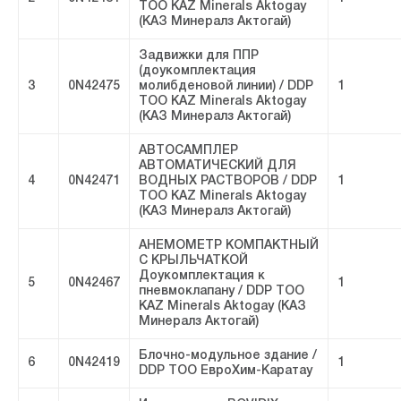
ТОО KAZ Minerals Aktogay
(КАЗ Минералз Актогай)
Задвижки для ППР
(доукомплектация
3
0N42475
молибденовой линии) / DDP
1
ТОО KAZ Minerals Aktogay
(КАЗ Минералз Актогай)
АВТОСАМПЛЕР
АВТОМАТИЧЕСКИЙ ДЛЯ
4
0N42471
ВОДНЫХ РАСТВОРОВ / DDP
1
ТОО KAZ Minerals Aktogay
(КАЗ Минералз Актогай)
АНЕМОМЕТР КОМПАКТНЫЙ
С КРЫЛЬЧАТКОЙ
Доукомплектация к
5
0N42467
1
пневмоклапану / DDP ТОО
KAZ Minerals Aktogay (КАЗ
Минералз Актогай)
Блочно-модульное здание /
6
0N42419
1
DDP ТОО ЕвроХим-Каратау