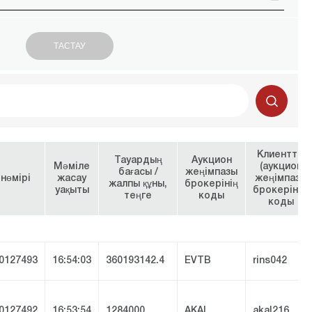
Клиенттің
Тауардың
Аукцион
Мәміле
(аукцион
бағасы /
жеңімпазы
нөмірі
жасау
жеңімпазы
жалпы құны,
брокерінің
уақыты
брокерінің)
теңге
коды
коды
0127493
16:54:03
360193142.4
EVTB
rins042
0127492
16:53:54
1284000
AKAL
akal216