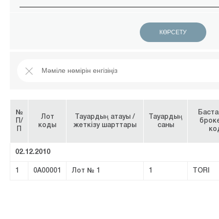
№
Баст
Лот
Тауардың атауы /
Тауардың
П/
брок
коды
жеткізу шарттары
саны
П
ко
02.12.2010
1
0A00001
Лот № 1
1
TORI