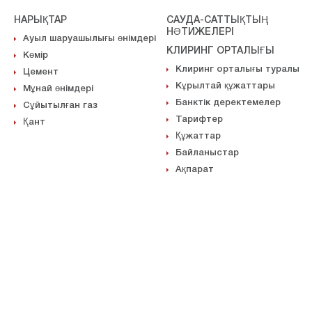
НАРЫҚТАР
САУДА-САТТЫҚТЫҢ
НӘТИЖЕЛЕРІ
Ауыл шаруашылығы өнімдері
КЛИРИНГ ОРТАЛЫҒЫ
Көмір
Клиринг орталығы туралы
Цемент
Кұрылтай құжаттары
Мұнай өнімдері
Банктік деректемелер
Сұйытылған газ
Тарифтер
Қант
Құжаттар
Байланыстар
Ақпарат