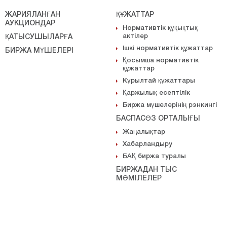
ЖАРИЯЛАНҒАН
ҚҰЖАТТАР
АУКЦИОНДАР
Нормативтік құқықтық
актілер
ҚАТЫСУШЫЛАРҒА
Ішкі нормативтік құжаттар
БИРЖА МҮШЕЛЕРІ
Қосымша нормативтік
құжаттар
Кұрылтай құжаттары
Қаржылық есептілік
Биржа мүшелерінің рэнкингі
БАСПАСӨЗ ОРТАЛЫҒЫ
Жаңалықтар
Хабарландыру
БАҚ биржа туралы
БИРЖАДАН ТЫС
МӘМІЛЕЛЕР