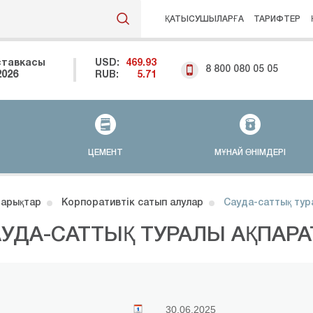
ҚАТЫСУШЫЛАРҒА
ТАРИФТЕР
ставкасы
USD:
469.93
8 800 080 05 05
2026
RUB:
5.71
ЦЕМЕНТ
МҰНАЙ ӨНІМДЕРІ
арықтар
Корпоративтік сатып алулар
Сауда-саттық тур
УДА-САТТЫҚ ТУРАЛЫ АҚПАРА