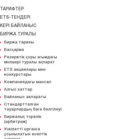
ТАРИФТЕР
ETS-ТЕНДЕРІ
КЕРІ БАЙЛАНЫС
БИРЖА ТУРАЛЫ
Биржа тарихы
Басқарма
Резервтік қоры ағымдағы
мөлшері туралы ақпарат
ETS акциялары мен
конкурстары
Компаниядағы мансап
Алғыс хаттар
Байланыс акпараты
Стандартталған
тауарлардың баға белгілеуi
Биржалық төрелік
(арбитраж)
Уәкілетті органға
ұсынылатын есептік