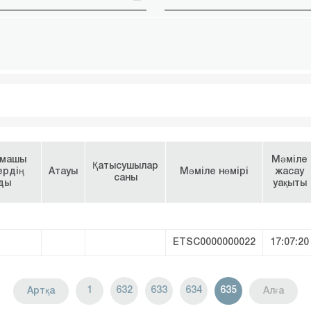
амашы
Мәміле
Қатысушылар
ердің
Атауы
Мәміле нөмірі
жасау
саны
ды
уақыты
ETSC0000000022
17:07:20
1
632
633
634
635
Артқа
Алға