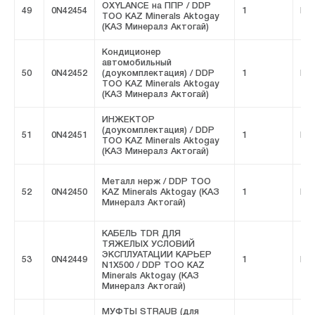
OXYLANCE на ППР / DDP
49
0N42454
1
FIV
ТОО KAZ Minerals Aktogay
(КАЗ Минералз Актогай)
Кондиционер
автомобильный
50
0N42452
(доукомплектация) / DDP
1
FIV
ТОО KAZ Minerals Aktogay
(КАЗ Минералз Актогай)
ИНЖЕКТОР
(доукомплектация) / DDP
51
0N42451
1
FIV
ТОО KAZ Minerals Aktogay
(КАЗ Минералз Актогай)
Металл нерж / DDP ТОО
52
0N42450
KAZ Minerals Aktogay (КАЗ
1
FIV
Минералз Актогай)
КАБЕЛЬ TDR ДЛЯ
ТЯЖЕЛЫХ УСЛОВИЙ
ЭКСПЛУАТАЦИИ КАРЬЕР
53
0N42449
1
FIV
N1X500 / DDP ТОО KAZ
Minerals Aktogay (КАЗ
Минералз Актогай)
МУФТЫ STRAUB (для