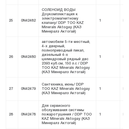
СОЛЕНОИД ВОДЫ
Доукомплектация к
электромагнитному
25
0N42482
1
FIV
клапану/ DDP ТОО KAZ
Minerals Aktogay (КАЗ
Минералз Актогай)
автомобили 5-ти местный,
4-х дверный,
полноприводный пикап,
дизельный 4-х
26
0N42480
1
FIV
целиндровый рядный двс
2393 куб.см, 150 л.с / DDP
ТОО KAZ Minerals Aktogay
(КАЗ Минералз Актогай)
Сантехника, июнь/ DDP
27
0N42479
ТОО KAZ Minerals Aktogay
1
FIV
(КАЗ Минералз Актогай)
Для сервисного
обслуживания системы
28
0N42478
пожаротушения / DDP ТОО
1
FIV
KAZ Minerals Aktogay (КАЗ
Минералз Актогай)