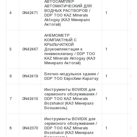
АВТОСАМПЛЕР
АВТОМАТИЧЕСКИЙ ДЛЯ
ВОДНЫХ РАСТВОРОВ /
4
0N42471
1
FIV
DDP ТОО KAZ Minerals
Aktogay (КАЗ Минералз
Актогай)
АНЕМОМЕТР
КОМПАКТНЫЙ С
КРЫЛЬЧАТКОЙ
5
0N42467
Доукомплектация к
1
FIV
пневмоклапану / DDP ТОО
KAZ Minerals Aktogay (КАЗ
Минералз Актогай)
Блочно-модульное здание /
6
0N42419
1
FIV
DDP ТОО ЕвроХим-Каратау
Инструменты BOVIDIX для
сервисного обслуживания /
7
0N42410
DDP ТОО KAZ Minerals
1
FIV
Bozshakol (КАЗ Минералз
Бозшаколь)
Инструменты BOVIDIX для
сервисного обслуживания /
8
0N42370
DDP ТОО KAZ Minerals
1
FIV
Bozshakol (КАЗ Минералз