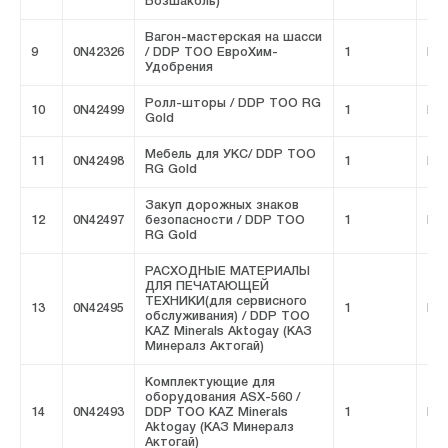
Бозшаколь)
Вагон-мастерская на шасси
9
0N42326
/ DDP ТОО ЕвроХим-
1
FIV
Удобрения
Ролл-шторы / DDP ТОО RG
10
0N42499
1
FIV
Gold
Мебель для УКС/ DDP ТОО
11
0N42498
1
FIV
RG Gold
Закуп дорожных знаков
12
0N42497
безопасности / DDP ТОО
1
FIV
RG Gold
РАСХОДНЫЕ МАТЕРИАЛЫ
ДЛЯ ПЕЧАТАЮЩЕЙ
ТЕХНИКИ(для сервисного
13
0N42495
1
FIV
обслуживания) / DDP ТОО
KAZ Minerals Aktogay (КАЗ
Минералз Актогай)
Комплектующие для
оборудования ASX-560 /
14
0N42493
DDP ТОО KAZ Minerals
1
FIV
Aktogay (КАЗ Минералз
Актогай)