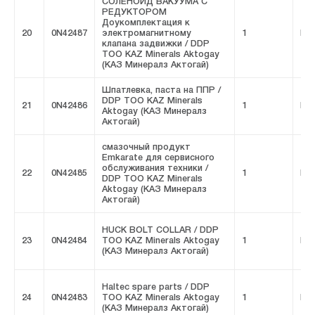
СОЛЕНОИД ВАКУУМА С
РЕДУКТОРОМ
Доукомплектация к
20
0N42487
электромагнитному
1
FIV
клапана задвижки / DDP
ТОО KAZ Minerals Aktogay
(КАЗ Минералз Актогай)
Шпатлевка, паста на ППР /
DDP ТОО KAZ Minerals
21
0N42486
1
FIV
Aktogay (КАЗ Минералз
Актогай)
смазочный продукт
Emkarate для сервисного
обслуживания техники /
22
0N42485
1
FIV
DDP ТОО KAZ Minerals
Aktogay (КАЗ Минералз
Актогай)
HUCK BOLT COLLAR / DDP
23
0N42484
ТОО KAZ Minerals Aktogay
1
FIV
(КАЗ Минералз Актогай)
Haltec spare parts / DDP
24
0N42483
ТОО KAZ Minerals Aktogay
1
FIV
(КАЗ Минералз Актогай)