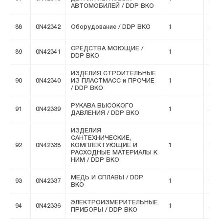
АВТОМОБИЛЕЙ / DDP ВКО
88
0N42342
Оборудование / DDP ВКО
1
FIV
СРЕДСТВА МОЮЩИЕ /
89
0N42341
1
FIV
DDP ВКО
ИЗДЕЛИЯ СТРОИТЕЛЬНЫЕ
90
0N42340
ИЗ ПЛАСТМАСС и ПРОЧИЕ
1
FIV
/ DDP ВКО
РУКАВА ВЫСОКОГО
91
0N42339
1
FIV
ДАВЛЕНИЯ / DDP ВКО
ИЗДЕЛИЯ
САНТЕХНИЧЕСКИЕ,
92
0N42338
КОМПЛЕКТУЮЩИЕ И
1
FIV
РАСХОДНЫЕ МАТЕРИАЛЫ К
НИМ / DDP ВКО
МЕДЬ И СПЛАВЫ / DDP
93
0N42337
1
FIV
ВКО
ЭЛЕКТРОИЗМЕРИТЕЛЬНЫЕ
94
0N42336
1
FIV
ПРИБОРЫ / DDP ВКО