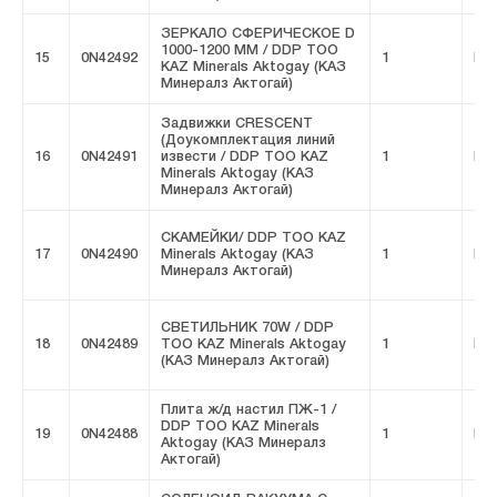
ЗЕРКАЛО СФЕРИЧЕСКОЕ D
1000-1200 MM / DDP ТОО
15
0N42492
1
FIV
KAZ Minerals Aktogay (КАЗ
Минералз Актогай)
Задвижки CRESCENT
(Доукомплектация линий
16
0N42491
извести / DDP ТОО KAZ
1
FIV
Minerals Aktogay (КАЗ
Минералз Актогай)
СКАМЕЙКИ/ DDP ТОО KAZ
17
0N42490
Minerals Aktogay (КАЗ
1
FIV
Минералз Актогай)
СВЕТИЛЬНИК 70W / DDP
18
0N42489
ТОО KAZ Minerals Aktogay
1
FIV
(КАЗ Минералз Актогай)
Плита ж/д настил ПЖ-1 /
DDP ТОО KAZ Minerals
19
0N42488
1
FIV
Aktogay (КАЗ Минералз
Актогай)