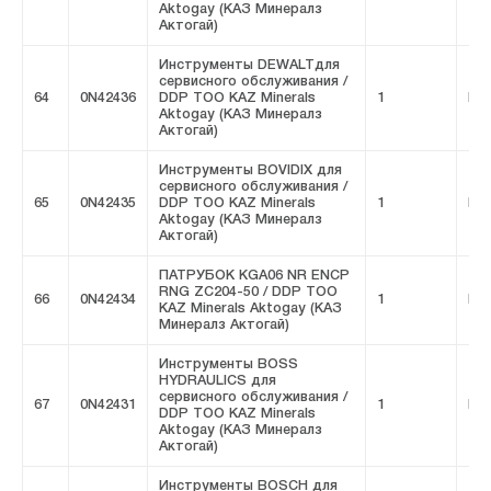
Aktogay (КАЗ Минералз
Актогай)
Инструменты DEWALTдля
сервисного обслуживания /
64
0N42436
DDP ТОО KAZ Minerals
1
FIV
Aktogay (КАЗ Минералз
Актогай)
Инструменты BOVIDIX для
сервисного обслуживания /
65
0N42435
DDP ТОО KAZ Minerals
1
FIV
Aktogay (КАЗ Минералз
Актогай)
ПАТРУБОК KGA06 NR ENCP
RNG ZC204-50 / DDP ТОО
66
0N42434
1
FIV
KAZ Minerals Aktogay (КАЗ
Минералз Актогай)
Инструменты BOSS
HYDRAULICS для
сервисного обслуживания /
67
0N42431
1
FIV
DDP ТОО KAZ Minerals
Aktogay (КАЗ Минералз
Актогай)
Инструменты BOSCH для