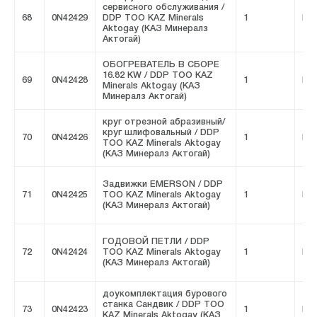
сервисного обслуживания /
68
0N42429
DDP ТОО KAZ Minerals
1
FIV
Aktogay (КАЗ Минералз
Актогай)
ОБОГРЕВАТЕЛЬ В СБОРЕ
16.82 KW / DDP ТОО KAZ
69
0N42428
1
FIV
Minerals Aktogay (КАЗ
Минералз Актогай)
круг отрезной абразивный/
круг шлифовальный / DDP
70
0N42426
1
FIV
ТОО KAZ Minerals Aktogay
(КАЗ Минералз Актогай)
Задвижки EMERSON / DDP
71
0N42425
ТОО KAZ Minerals Aktogay
1
FIV
(КАЗ Минералз Актогай)
ГОДОВОЙ ПЕТЛИ / DDP
72
0N42424
ТОО KAZ Minerals Aktogay
1
FIV
(КАЗ Минералз Актогай)
доукомплектация бурового
станка Сандвик / DDP ТОО
73
0N42423
1
FIV
KAZ Minerals Aktogay (КАЗ