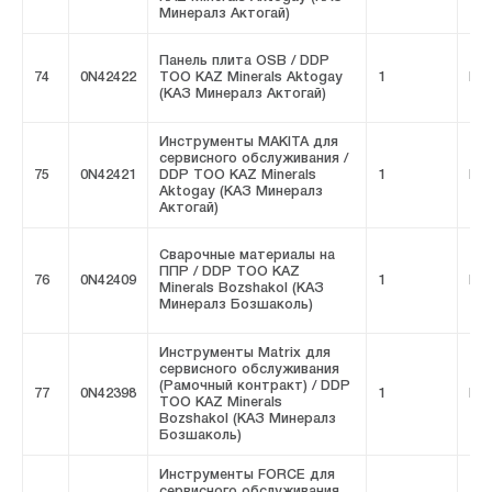
Минералз Актогай)
Панель плита OSB / DDP
74
0N42422
ТОО KAZ Minerals Aktogay
1
FIV
(КАЗ Минералз Актогай)
Инструменты MAKITA для
сервисного обслуживания /
75
0N42421
DDP ТОО KAZ Minerals
1
FIV
Aktogay (КАЗ Минералз
Актогай)
Сварочные материалы на
ППР / DDP ТОО KAZ
76
0N42409
1
FIV
Minerals Bozshakol (КАЗ
Минералз Бозшаколь)
Инструменты Matrix для
сервисного обслуживания
(Рамочный контракт) / DDP
77
0N42398
1
FIV
ТОО KAZ Minerals
Bozshakol (КАЗ Минералз
Бозшаколь)
Инструменты FORCE для
сервисного обслуживания