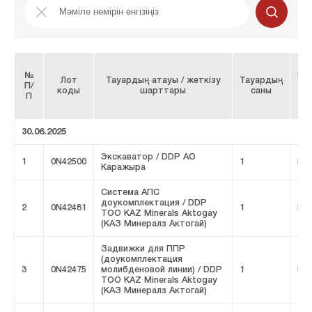
№
Ба
Лот
Тауардың атауы / жеткізу
Тауардың
П/
бр
коды
шарттары
саны
П
30.06.2025
Экскаватор / DDP АО
1
0N42500
1
FIV
Каражыра
Система АПС
доукомплектация / DDP
2
0N42481
1
FIV
ТОО KAZ Minerals Aktogay
(КАЗ Минералз Актогай)
Задвижки для ППР
(доукомплектация
3
0N42475
молибденовой линии) / DDP
1
FIV
ТОО KAZ Minerals Aktogay
(КАЗ Минералз Актогай)