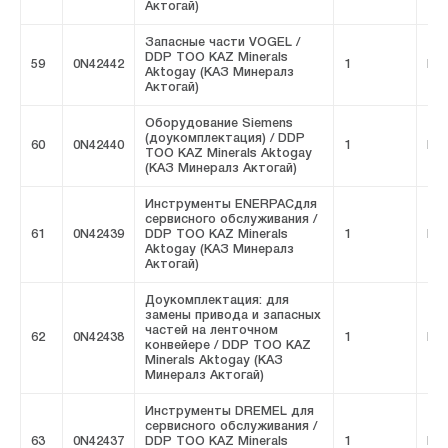
Актогай)
Запасные части VOGEL /
DDP ТОО KAZ Minerals
59
0N42442
1
FIV
Aktogay (КАЗ Минералз
Актогай)
Оборудование Siemens
(доукомплектация) / DDP
60
0N42440
1
FIV
ТОО KAZ Minerals Aktogay
(КАЗ Минералз Актогай)
Инструменты ENERPACдля
сервисного обслуживания /
61
0N42439
DDP ТОО KAZ Minerals
1
FIV
Aktogay (КАЗ Минералз
Актогай)
Доукомплектация: для
замены привода и запасных
частей на ленточном
62
0N42438
1
FIV
конвейере / DDP ТОО KAZ
Minerals Aktogay (КАЗ
Минералз Актогай)
Инструменты DREMEL для
сервисного обслуживания /
63
0N42437
DDP ТОО KAZ Minerals
1
FIV