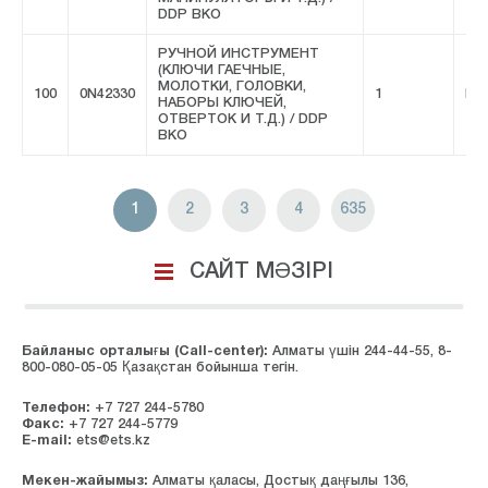
DDP ВКО
РУЧНОЙ ИНСТРУМЕНТ
(КЛЮЧИ ГАЕЧНЫЕ,
МОЛОТКИ, ГОЛОВКИ,
100
0N42330
1
FIV
НАБОРЫ КЛЮЧЕЙ,
ОТВЕРТОК И Т.Д.) / DDP
ВКО
1
2
3
4
635
САЙТ МӘЗІРІ
Байланыс орталығы (Сall-center):
Алматы үшін 244-44-55, 8-
800-080-05-05 Қазақстан бойынша тегін.
Телефон:
+7 727 244-5780
Факс:
+7 727 244-5779
E-mail:
ets@ets.kz
Мекен-жайымыз:
Алматы қаласы, Достық даңғылы 136,