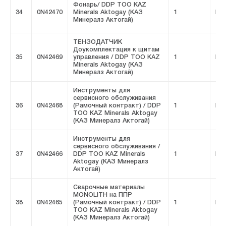
Фонарь/ DDP ТОО KAZ
34
0N42470
Minerals Aktogay (КАЗ
1
FIV
Минералз Актогай)
ТЕНЗОДАТЧИК
Доукомплектация к щитам
35
0N42469
управления / DDP ТОО KAZ
1
FIV
Minerals Aktogay (КАЗ
Минералз Актогай)
Инструменты для
сервисного обслуживания
36
0N42468
(Рамочный контракт) / DDP
1
FIV
ТОО KAZ Minerals Aktogay
(КАЗ Минералз Актогай)
Инструменты для
сервисного обслуживания /
37
0N42466
DDP ТОО KAZ Minerals
1
FIV
Aktogay (КАЗ Минералз
Актогай)
Сварочные материалы
MONOLITH на ППР
38
0N42465
(Рамочный контракт) / DDP
1
FIV
ТОО KAZ Minerals Aktogay
(КАЗ Минералз Актогай)