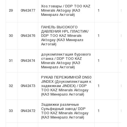
Хоз.товары / DDP ТОО KAZ
29
0N42477
Minerals Aktogay (КАЗ
1
FIV
Минералз Актогай)
ПАНЕЛЬ ВЫСОКОГО
ДАВЛЕНИЯ HPL ПЛАСТИК/
30
0N42476
DDP ТОО KAZ Minerals
1
FIV
Aktogay (КАЗ Минералз
Актогай)
доукомплектация бурового
станка / DDP ТОО KAZ
31
0N42474
1
FIV
Minerals Aktogay (КАЗ
Минералз Актогай)
РУКАВ ПЕРЕЖИМНОЙ DN50
JINDEX (Доукомплектация к
32
0N42473
задвижкам JINDEX) / DDP
1
FIV
ТОО KAZ Minerals Aktogay
(КАЗ Минералз Актогай)
Задвижки различные
Сульфидный завод/ DDP
33
0N42472
1
FIV
ТОО KAZ Minerals Aktogay
(КАЗ Минералз Актогай)