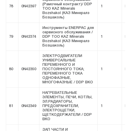
(Рамочный контракт)/ DDP
78
0N42397
1
FIV
ТОО KAZ Minerals
Bozshakol (КАЗ Минералз
Бозшаколь)
Инструменты ENERPAC для
сервисного обслуживания /
79
0N42374
DDP ТОО KAZ Minerals
1
FIV
Bozshakol (КАЗ Минералз
Бозшаколь)
ЭЛЕКТРОДВИГАТЕЛИ
УНИВЕРСАЛЬНЫЕ
ПЕРЕМЕННОГО И
80
0N42350
ПОСТОЯННОГО ТОКА;
1
FIV
ПЕРЕМЕННОГО ТОКА
ОДНОФАЗНЫЕ,
МНОГОФАЗНЫЕ / DDP ВКО
НАГРЕВАТЕЛЬНЫЕ
ЭЛЕМЕНТЫ, ПЕЧИ, КОТЛЫ,
ЭЛ.РАДИАТОРЫ,
81
0N42349
ПРЕДОХРАНИТЕЛИ,
1
FIV
ЭЛЕКТРОЩЕТКИ,
ЩЕТКОДЕРЖАТЕЛИ / DDP
ВКО
ЗАП ЧАСТИ И