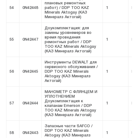
плановых ремонтных
54
0N42448
работ) / DDP ТОО KAZ
1
FIV
Minerals Aktogay (КАЗ
Минералз Актогай)
Доукомплектация: для
замены уровнемеров во
время проведения
55
0N42447
1
FIV
ремонтных работ / DDP
ТОО KAZ Minerals Aktogay
(КАЗ Минералз Актогай)
Инструменты DEWALT для
сервисного обслуживания /
56
0N42445
DDP ТОО KAZ Minerals
1
FIV
Aktogay (КАЗ Минералз
Актогай)
МАНОМЕТР С ФЛЯНЦЕМ И
УПЛОТНЕНИЕМ
Доукомплектация к
57
0N42444
1
FIV
клапанам Emerson / DDP
ТОО KAZ Minerals Aktogay
(КАЗ Минералз Актогай)
Запасные части SAFCO /
DDP ТОО KAZ Minerals
58
0N42443
1
FIV
Aktogay (КАЗ Минералз