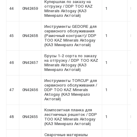
Купершлак по заказу на
отгрузку / DDP ТОО KAZ
44
0N42459
1
FIV
Minerals Aktogay (КАЗ
Минералз Актогай)
Инструменты GEDORE для
сервисного обслуживания
45
0N42458
(Рамочный контракт)/ DDP
1
FIV
ТОО KAZ Minerals Aktogay
(КАЗ Минералз Актогай)
Брусы 1-2 сорта по заказу
на отгрузку / DDP ТОО KAZ
46
0N42457
1
FIV
Minerals Aktogay (КАЗ
Минералз Актогай)
Инструменты TORCUP для
сервисного обслуживания /
47
0N42456
DDP ТОО KAZ Minerals
1
FIV
Aktogay (КАЗ Минералз
Актогай)
Композитная планка для
лестничных решеток / DDP
48
0N42455
1
FIV
ТОО KAZ Minerals Aktogay
(КАЗ Минералз Актогай)
Сварочные материалы