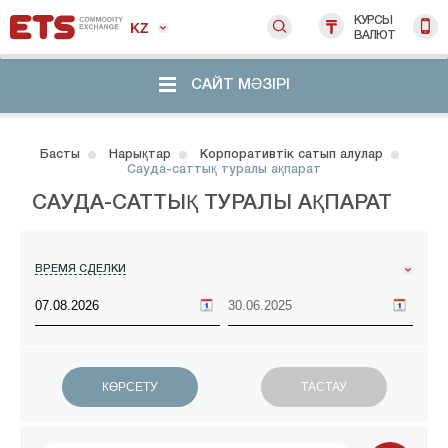
КУРСЫ
KZ
ВАЛЮТ
САЙТ МӘЗІРІ
Басты
Нарықтар
Корпоративтік сатып алулар
Сауда-саттық туралы ақпарат
САУДА-САТТЫҚ ТУРАЛЫ АҚПАРАТ
ВРЕМЯ СДЕЛКИ