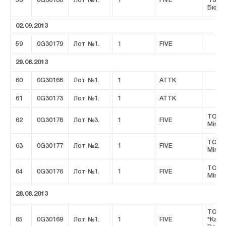
58
0G30180
Лот №1.
1
FIVE
"Горн
Бюро
02.09.2013
59
0G30179
Лот №1.
1
FIVE
29.08.2013
60
0G30168
Лот №1.
1
ATTK
61
0G30173
Лот №1.
1
ATTK
ТОО 
62
0G30178
Лот №3.
1
FIVE
Minin
ТОО 
63
0G30177
Лот №2.
1
FIVE
Minin
ТОО 
64
0G30176
Лот №1.
1
FIVE
Minin
28.08.2013
ТОО
65
0G30169
Лот №1.
1
FIVE
"Казц