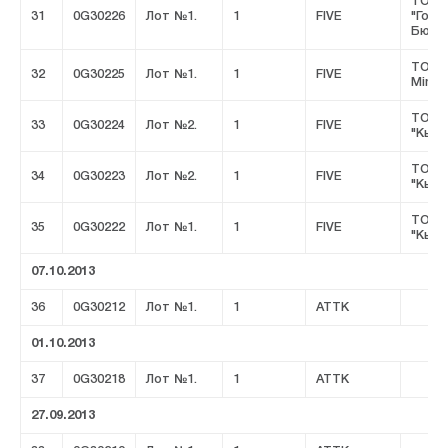
ТОО
31
0G30226
Лот №1.
1
FIVE
"Горн
Бюро
ТОО 
32
0G30225
Лот №1.
1
FIVE
Minin
ТОО
33
0G30224
Лот №2.
1
FIVE
"Кызы
ТОО
34
0G30223
Лот №2.
1
FIVE
"Кызы
ТОО
35
0G30222
Лот №1.
1
FIVE
"Кызы
07.10.2013
36
0G30212
Лот №1.
1
ATTK
01.10.2013
37
0G30218
Лот №1.
1
ATTK
27.09.2013