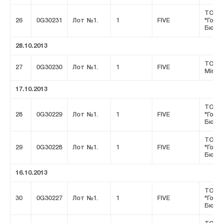
ТОО
26
0G30231
Лот №1.
1
FIVE
"Горн
Бюро
28.10.2013
ТОО 
27
0G30230
Лот №1.
1
FIVE
Minin
17.10.2013
ТОО
28
0G30229
Лот №1.
1
FIVE
"Горн
Бюро
ТОО
29
0G30228
Лот №1.
1
FIVE
"Горн
Бюро
16.10.2013
ТОО
30
0G30227
Лот №1.
1
FIVE
"Горн
Бюро