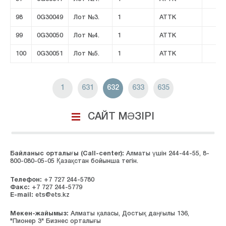
98
0G30049
Лот №3.
1
ATTK
99
0G30050
Лот №4.
1
ATTK
100
0G30051
Лот №5.
1
ATTK
1
631
632
633
635
САЙТ МӘЗІРІ
Байланыс орталығы (Сall-center):
Алматы үшін 244-44-55, 8-
800-080-05-05 Қазақстан бойынша тегін.
Телефон:
+7 727 244-5780
Факс:
+7 727 244-5779
E-mail:
ets@ets.kz
Мекен-жайымыз:
Алматы қаласы, Достық даңғылы 136,
"Пионер 3" Бизнес орталығы