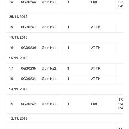
14
0G30244
Лот №1.
1
FIVE
"Горн
Бюро
25.11.2013
15
0G30241
Лот №1.
1
ATTK
19.11.2013
16
0G30236
Лот №1.
1
ATTK
15.11.2013
17
0G30235
Лот №2.
1
ATTK
18
0G30234
Лот №1.
1
ATTK
14.11.2013
ТОО
19
0G30242
Лот №1.
1
FIVE
"Казц
Ремсе
12.11.2013