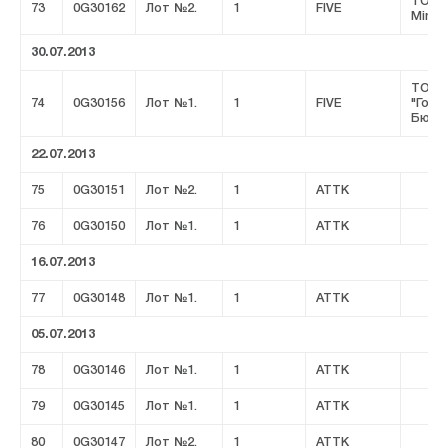
ТОО 
73
0G30162
Лот №2.
1
FIVE
Minin
30.07.2013
ТОО
74
0G30156
Лот №1.
1
FIVE
"Горн
Бюро
22.07.2013
75
0G30151
Лот №2.
1
ATTK
76
0G30150
Лот №1.
1
ATTK
16.07.2013
77
0G30148
Лот №1.
1
ATTK
05.07.2013
78
0G30146
Лот №1.
1
ATTK
79
0G30145
Лот №1.
1
ATTK
80
0G30147
Лот №2.
1
ATTK