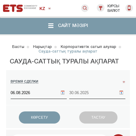
КУРСЫ
KZ
ВАЛЮТ
САЙТ МӘЗІРІ
Басты
Нарықтар
Корпоративтік сатып алулар
Сауда-саттық туралы ақпарат
САУДА-САТТЫҚ ТУРАЛЫ АҚПАРАТ
ВРЕМЯ СДЕЛКИ