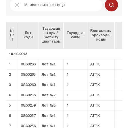
Тауардың
№
Бастамашы
Лот
атауы /
Тауардың
П/
брокердің
Ат
коды
жеткізу
саны
П
коды
шарттары
18.12.2013
1
0G30266
Лот №1.
1
ATTK
2
0G30265
Лот №1.
1
ATTK
3
0G30260
Лот №4.
1
ATTK
4
0G30258
Лот №2.
1
ATTK
5
0G30259
Лот №3.
1
ATTK
6
0G30257
Лот №1.
1
ATTK
7
0G30256
Лот №1.
1
ATTK