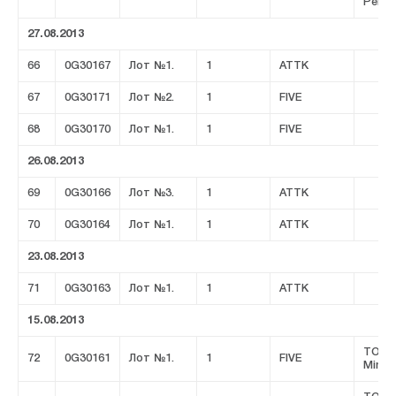
Ремсе
27.08.2013
66
0G30167
Лот №1.
1
ATTK
67
0G30171
Лот №2.
1
FIVE
68
0G30170
Лот №1.
1
FIVE
26.08.2013
69
0G30166
Лот №3.
1
ATTK
70
0G30164
Лот №1.
1
ATTK
23.08.2013
71
0G30163
Лот №1.
1
ATTK
15.08.2013
ТОО 
72
0G30161
Лот №1.
1
FIVE
Minin