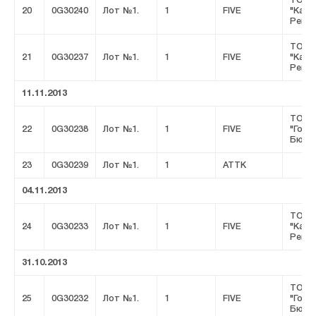
ТОО
20
0G30240
Лот №1.
1
FIVE
"Казц
Ремсе
ТОО
21
0G30237
Лот №1.
1
FIVE
"Казц
Ремсе
11.11.2013
ТОО
22
0G30238
Лот №1.
1
FIVE
"Горн
Бюро
23
0G30239
Лот №1.
1
ATTK
04.11.2013
ТОО
24
0G30233
Лот №1.
1
FIVE
"Казц
Ремсе
31.10.2013
ТОО
25
0G30232
Лот №1.
1
FIVE
"Горн
Бюро