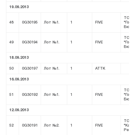
19.09.2013
ТОО
48
0G30195
Лот №1.
1
FIVE
"Горн
Бюро
ТОО
49
0G30194
Лот №1.
1
FIVE
"Горн
Бюро
18.09.2013
50
0G30197
Лот №1.
1
ATTK
16.09.2013
ТОО
51
0G30192
Лот №1.
1
FIVE
"Горн
Бюро
12.09.2013
ТОО
52
0G30191
Лот №2.
1
FIVE
"Казц
Ремсе