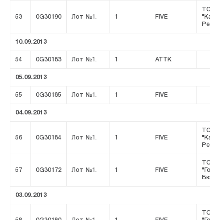
ТОО
53
0G30190
Лот №1.
1
FIVE
"Казц
Ремсе
10.09.2013
54
0G30183
Лот №1.
1
ATTK
05.09.2013
55
0G30185
Лот №1.
1
FIVE
04.09.2013
ТОО
56
0G30184
Лот №1.
1
FIVE
"Казц
Ремсе
ТОО
57
0G30172
Лот №1.
1
FIVE
"Горн
Бюро
03.09.2013
ТОО