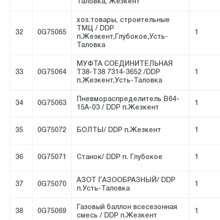
Таловка, Жезкент
хоз.товары, строительные
ТМЦ / DDP
32
0G75065
1
п.Жезкент,Глубокое,Усть-
Таловка
МУФТА СОЕДИНИТЕЛЬНАЯ
33
0G75064
Т38-Т38 7314-3652 /DDP
1
п.Жезкент,Усть-Таловка
Пневмораспределитель В64-
34
0G75063
1
15А-03 / DDP п.Жезкент
35
0G75072
БОЛТЫ/ DDP п.Жезкент
1
36
0G75071
Станок/ DDP п. Глубокое
1
АЗОТ ГАЗООБРАЗНЫЙ/ DDP
37
0G75070
1
п.Усть-Таловка
Газовый баллон всесезонная
38
0G75069
1
смесь / DDP п.Жезкент