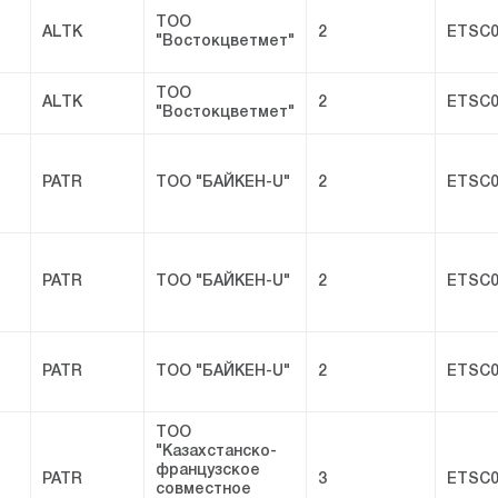
ТОО
ALTK
2
ETSC0
"Востокцветмет"
ТОО
ALTK
2
ETSC0
"Востокцветмет"
PATR
ТОО "БАЙКЕН-U"
2
ETSC0
PATR
ТОО "БАЙКЕН-U"
2
ETSC0
PATR
ТОО "БАЙКЕН-U"
2
ETSC0
ТОО
"Казахстанско-
французское
PATR
3
ETSC0
совместное