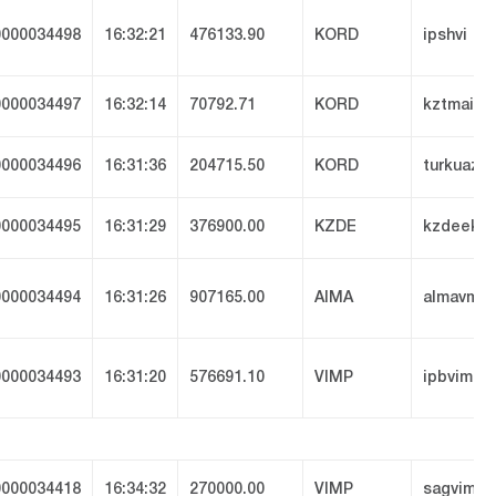
000034498
16:32:21
476133.90
KORD
ipshvi
000034497
16:32:14
70792.71
KORD
kztmai
000034496
16:31:36
204715.50
KORD
turkuaz
000034495
16:31:29
376900.00
KZDE
kzdeekt
000034494
16:31:26
907165.00
AIMA
almavmo
000034493
16:31:20
576691.10
VIMP
ipbvimp
000034418
16:34:32
270000.00
VIMP
sagvimp