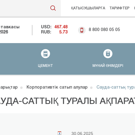
ҚАТЫСУШЫЛАРҒА
ТАРИФТЕР
ставкасы
USD:
467.48
8 800 080 05 05
2026
RUB:
5.73
ЦЕМЕНТ
МҰНАЙ ӨНІМДЕРІ
арықтар
Корпоративтік сатып алулар
Сауда-саттық тур
УДА-САТТЫҚ ТУРАЛЫ АҚПАРА