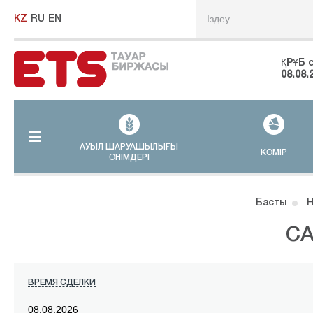
KZ
RU
EN
ҚРҰБ 
08.08.
АУЫЛ ШАРУАШЫЛЫҒЫ
КӨМІР
ӨНІМДЕРІ
Басты
Н
СА
ВРЕМЯ СДЕЛКИ