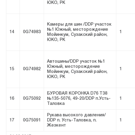
ЮКО, РК
Камеры для шин /DDP участок
№1 Южный, месторождение
14
0G74983
1
Мойинкум, Сузакский район,
ЮКО, РК
Автошины/DDP участок №1
Южный, месторождение
15
0G74982
1
Мойинкум, Сузакский район,
ЮКО, РК
БУРОВАЯ КОРОНКА D76 Т38
16
0G75092
№135-5076, 49-20/DDP п.Усть-
1
Таловка
Рукава высокого давления/
17
0G75091
DDP п. Усть-Таловка, п.
1
Жезкент