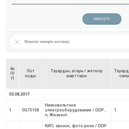
№
Лот
Тауардың атауы / жеткізу
Тауард
П/
коды
шарттары
саны
П
03.08.2017
Низковольтное
1
0G75108
электрооборудование / DDP ,
1
п. Жезкент
КИП, звонок, фото реле / DDP