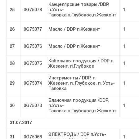
Канцелярские товары /DDP,
25
0G75078
п.Усть-
1
Таловка,п.Глубокое,п.Жезкент
26
0G75077
Масло / DDP п.Жезкент
1
27
0G75076
Масло / DDP п.Жезкент
1
Кабельная продукция / DDP п.
28
0G75075
1
Жезкент, п.Глубокое
Инструменты / DDP, п.
29
0G75074
Жезкент, п. Глубокое, п. Усть-
1
Таловка
Бланочная продукция /DDP,
30
0G75073
п.Усть-
1
Таловка,п.Глубокое,п.Жезкент
31.07.2017
ЭЛЕКТРОДЫ/ DDP п.Усть-
31
0G75068
1