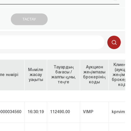
Клиентт
Тауардың
Аукцион
Мәміле
(аукцио
бағасы /
жеңімпазы
ле нөмірі
жасау
жеңімпа
жалпы құны,
брокерінің
уақыты
брокерін
теңге
коды
коды
000034560
16:30:19
112490.00
VIMP
kprvimp