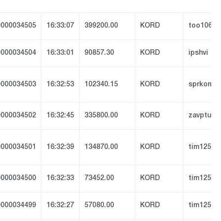
000034505
16:33:07
399200.00
KORD
too1062
000034504
16:33:01
90857.30
KORD
ipshvi
000034503
16:32:53
102340.15
KORD
sprkom
000034502
16:32:45
335800.00
KORD
zavptuk
000034501
16:32:39
134870.00
KORD
tim1251
000034500
16:32:33
73452.00
KORD
tim1251
000034499
16:32:27
57080.00
KORD
tim1251