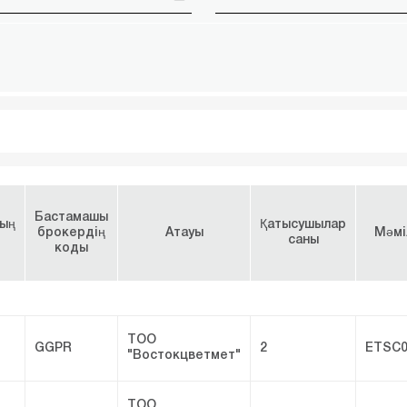
Бастамашы
ың
Қатысушылар
брокердің
Атауы
Мәмі
саны
коды
ТОО
GGPR
2
ETSC0
"Востокцветмет"
ТОО