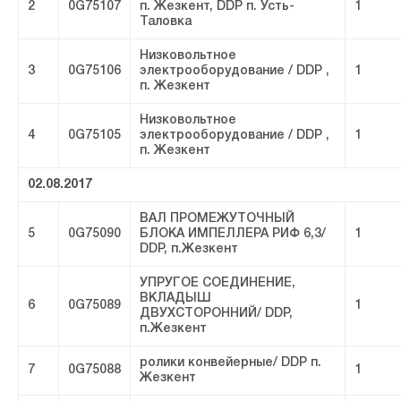
2
0G75107
п. Жезкент, DDP п. Усть-
1
Таловка
Низковольтное
3
0G75106
электрооборудование / DDP ,
1
п. Жезкент
Низковольтное
4
0G75105
электрооборудование / DDP ,
1
п. Жезкент
02.08.2017
ВАЛ ПРОМЕЖУТОЧНЫЙ
5
0G75090
БЛОКА ИМПЕЛЛЕРА РИФ 6,3/
1
DDP, п.Жезкент
УПРУГОЕ СОЕДИНЕНИЕ,
ВКЛАДЫШ
6
0G75089
1
ДВУХСТОРОННИЙ/ DDP,
п.Жезкент
ролики конвейерные/ DDP п.
7
0G75088
1
Жезкент