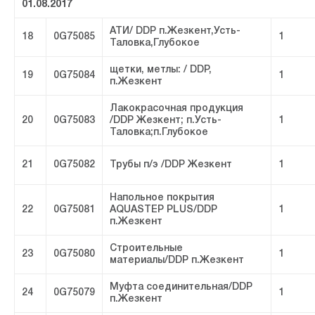
01.08.2017
АТИ/ DDP п.Жезкент,Усть-
18
0G75085
1
Таловка,Глубокое
щетки, метлы: / DDP,
19
0G75084
1
п.Жезкент
Лакокрасочная продукция
20
0G75083
/DDP Жезкент; п.Усть-
1
Таловка;п.Глубокое
21
0G75082
Трубы п/э /DDP Жезкент
1
Напольное покрытия
22
0G75081
AQUASTEP PLUS/DDP
1
п.Жезкент
Строительные
23
0G75080
1
материалы/DDP п.Жезкент
Муфта соединительная/DDP
24
0G75079
1
п.Жезкент