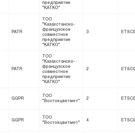
предприятие
"КАТКО"
ТОО
"Казахстанско-
французское
PATR
3
ETSC0
совместное
предприятие
"КАТКО"
ТОО
"Казахстанско-
французское
PATR
2
ETSC0
совместное
предприятие
"КАТКО"
ТОО
GGPR
2
ETSC0
"Востокцветмет"
ТОО
GGPR
4
ETSC0
"Востокцветмет"