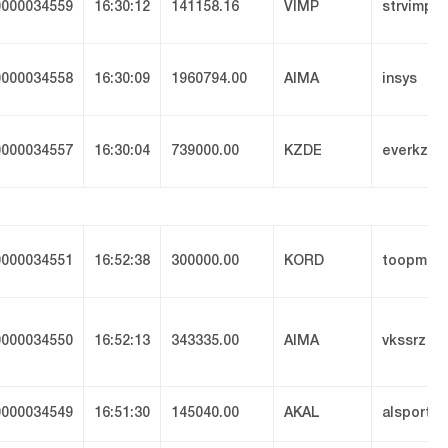
000034559
16:30:12
141158.16
VIMP
strvimp
000034558
16:30:09
1960794.00
AIMA
insys
000034557
16:30:04
739000.00
KZDE
everkz
000034551
16:52:38
300000.00
KORD
toopmer
000034550
16:52:13
343335.00
AIMA
vkssrz
000034549
16:51:30
145040.00
AKAL
alsport