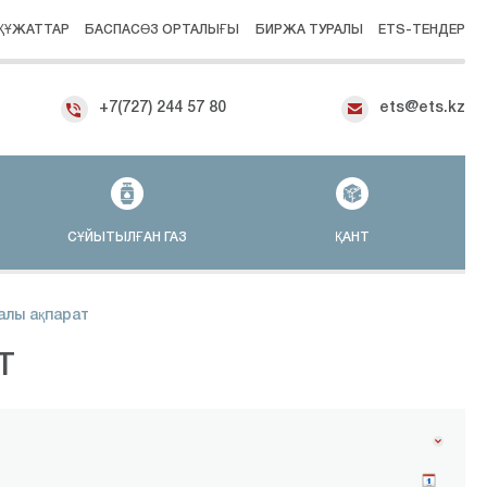
ҚҰЖАТТАР
БАСПАСӨЗ ОРТАЛЫҒЫ
БИРЖА ТУРАЛЫ
ETS-ТЕНДЕР
+7(727) 244 57 80
ets@ets.kz
СҰЙЫТЫЛҒАН ГАЗ
ҚАНТ
алы ақпарат
Т