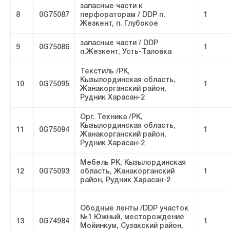
запасные части к
8
0G75087
перфораторам / DDP п.
1
Жезкент, п. Глубокое
запасные части / DDP
9
0G75086
1
п.Жезкент, Усть-Таловка
Текстиль /РК,
Кызылординская область,
10
0G75095
1
Жанакорганский район,
Рудник Харасан-2
Орг. Техника /РК,
Кызылординская область,
11
0G75094
1
Жанакорганский район,
Рудник Харасан-2
Мебель РК, Кызылординская
12
0G75093
область, Жанакорганский
1
район, Рудник Харасан-2
Ободные ленты /DDP участок
№1 Южный, месторождение
13
0G74984
1
Мойинкум, Сузакский район,