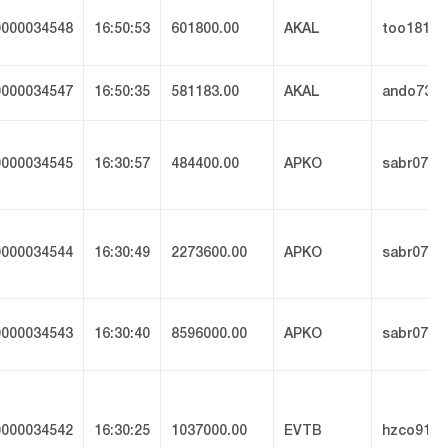
000034548
16:50:53
601800.00
AKAL
too1816
000034547
16:50:35
581183.00
AKAL
ando73
000034545
16:30:57
484400.00
APKO
sabr077
000034544
16:30:49
2273600.00
APKO
sabr077
000034543
16:30:40
8596000.00
APKO
sabr077
000034542
16:30:25
1037000.00
EVTB
hzco912