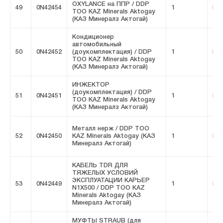
OXYLANCE на ППР / DDP
49
0N42454
1
FIV
ТОО KAZ Minerals Aktogay
(КАЗ Минералз Актогай)
Кондиционер
автомобильный
50
0N42452
(доукомплектация) / DDP
1
FIV
ТОО KAZ Minerals Aktogay
(КАЗ Минералз Актогай)
ИНЖЕКТОР
(доукомплектация) / DDP
51
0N42451
1
FIV
ТОО KAZ Minerals Aktogay
(КАЗ Минералз Актогай)
Металл нерж / DDP ТОО
52
0N42450
KAZ Minerals Aktogay (КАЗ
1
FIV
Минералз Актогай)
КАБЕЛЬ TDR ДЛЯ
ТЯЖЕЛЫХ УСЛОВИЙ
ЭКСПЛУАТАЦИИ КАРЬЕР
53
0N42449
1
FIV
N1X500 / DDP ТОО KAZ
Minerals Aktogay (КАЗ
Минералз Актогай)
МУФТЫ STRAUB (для