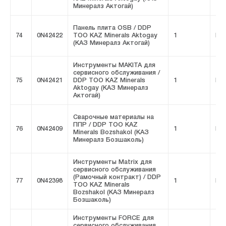
Минералз Актогай)
Панель плита OSB / DDP
74
0N42422
ТОО KAZ Minerals Aktogay
1
FIV
(КАЗ Минералз Актогай)
Инструменты MAKITA для
сервисного обслуживания /
75
0N42421
DDP ТОО KAZ Minerals
1
FIV
Aktogay (КАЗ Минералз
Актогай)
Сварочные материалы на
ППР / DDP ТОО KAZ
76
0N42409
1
FIV
Minerals Bozshakol (КАЗ
Минералз Бозшаколь)
Инструменты Matrix для
сервисного обслуживания
(Рамочный контракт) / DDP
77
0N42398
1
FIV
ТОО KAZ Minerals
Bozshakol (КАЗ Минералз
Бозшаколь)
Инструменты FORCE для
сервисного обслуживания