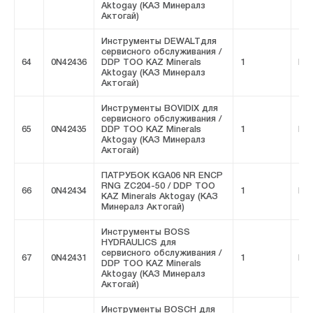
Aktogay (КАЗ Минералз
Актогай)
Инструменты DEWALTдля
сервисного обслуживания /
64
0N42436
DDP ТОО KAZ Minerals
1
FIV
Aktogay (КАЗ Минералз
Актогай)
Инструменты BOVIDIX для
сервисного обслуживания /
65
0N42435
DDP ТОО KAZ Minerals
1
FIV
Aktogay (КАЗ Минералз
Актогай)
ПАТРУБОК KGA06 NR ENCP
RNG ZC204-50 / DDP ТОО
66
0N42434
1
FIV
KAZ Minerals Aktogay (КАЗ
Минералз Актогай)
Инструменты BOSS
HYDRAULICS для
сервисного обслуживания /
67
0N42431
1
FIV
DDP ТОО KAZ Minerals
Aktogay (КАЗ Минералз
Актогай)
Инструменты BOSCH для