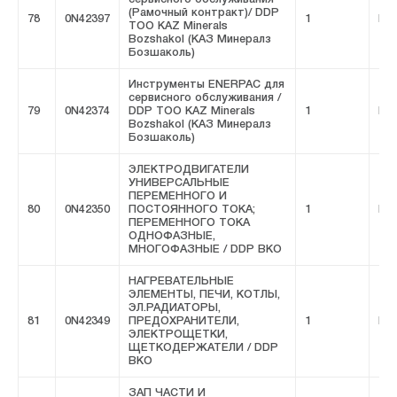
(Рамочный контракт)/ DDP
78
0N42397
1
FIV
ТОО KAZ Minerals
Bozshakol (КАЗ Минералз
Бозшаколь)
Инструменты ENERPAC для
сервисного обслуживания /
79
0N42374
DDP ТОО KAZ Minerals
1
FIV
Bozshakol (КАЗ Минералз
Бозшаколь)
ЭЛЕКТРОДВИГАТЕЛИ
УНИВЕРСАЛЬНЫЕ
ПЕРЕМЕННОГО И
80
0N42350
ПОСТОЯННОГО ТОКА;
1
FIV
ПЕРЕМЕННОГО ТОКА
ОДНОФАЗНЫЕ,
МНОГОФАЗНЫЕ / DDP ВКО
НАГРЕВАТЕЛЬНЫЕ
ЭЛЕМЕНТЫ, ПЕЧИ, КОТЛЫ,
ЭЛ.РАДИАТОРЫ,
81
0N42349
ПРЕДОХРАНИТЕЛИ,
1
FIV
ЭЛЕКТРОЩЕТКИ,
ЩЕТКОДЕРЖАТЕЛИ / DDP
ВКО
ЗАП ЧАСТИ И