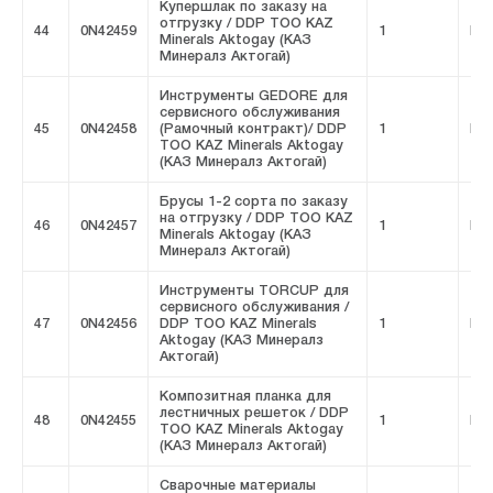
Купершлак по заказу на
отгрузку / DDP ТОО KAZ
44
0N42459
1
FIV
Minerals Aktogay (КАЗ
Минералз Актогай)
Инструменты GEDORE для
сервисного обслуживания
45
0N42458
(Рамочный контракт)/ DDP
1
FIV
ТОО KAZ Minerals Aktogay
(КАЗ Минералз Актогай)
Брусы 1-2 сорта по заказу
на отгрузку / DDP ТОО KAZ
46
0N42457
1
FIV
Minerals Aktogay (КАЗ
Минералз Актогай)
Инструменты TORCUP для
сервисного обслуживания /
47
0N42456
DDP ТОО KAZ Minerals
1
FIV
Aktogay (КАЗ Минералз
Актогай)
Композитная планка для
лестничных решеток / DDP
48
0N42455
1
FIV
ТОО KAZ Minerals Aktogay
(КАЗ Минералз Актогай)
Сварочные материалы