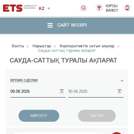
КУРСЫ
KZ
ВАЛЮТ
САЙТ МӘЗІРІ
Басты
Нарықтар
Корпоративтік сатып алулар
Сауда-саттық туралы ақпарат
САУДА-САТТЫҚ ТУРАЛЫ АҚПАРАТ
ВРЕМЯ СДЕЛКИ