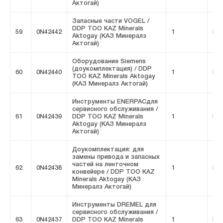
Актогай)
Запасные части VOGEL /
DDP ТОО KAZ Minerals
59
0N42442
1
FIV
Aktogay (КАЗ Минералз
Актогай)
Оборудование Siemens
(доукомплектация) / DDP
60
0N42440
1
FIV
ТОО KAZ Minerals Aktogay
(КАЗ Минералз Актогай)
Инструменты ENERPACдля
сервисного обслуживания /
61
0N42439
DDP ТОО KAZ Minerals
1
FIV
Aktogay (КАЗ Минералз
Актогай)
Доукомплектация: для
замены привода и запасных
частей на ленточном
62
0N42438
1
FIV
конвейере / DDP ТОО KAZ
Minerals Aktogay (КАЗ
Минералз Актогай)
Инструменты DREMEL для
сервисного обслуживания /
63
0N42437
DDP ТОО KAZ Minerals
1
FIV