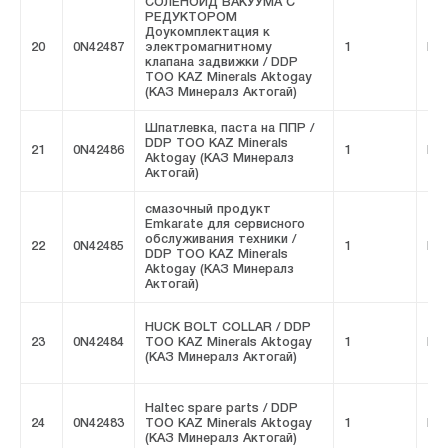
СОЛЕНОИД ВАКУУМА С
РЕДУКТОРОМ
Доукомплектация к
20
0N42487
электромагнитному
1
FIV
клапана задвижки / DDP
ТОО KAZ Minerals Aktogay
(КАЗ Минералз Актогай)
Шпатлевка, паста на ППР /
DDP ТОО KAZ Minerals
21
0N42486
1
FIV
Aktogay (КАЗ Минералз
Актогай)
смазочный продукт
Emkarate для сервисного
обслуживания техники /
22
0N42485
1
FIV
DDP ТОО KAZ Minerals
Aktogay (КАЗ Минералз
Актогай)
HUCK BOLT COLLAR / DDP
23
0N42484
ТОО KAZ Minerals Aktogay
1
FIV
(КАЗ Минералз Актогай)
Haltec spare parts / DDP
24
0N42483
ТОО KAZ Minerals Aktogay
1
FIV
(КАЗ Минералз Актогай)