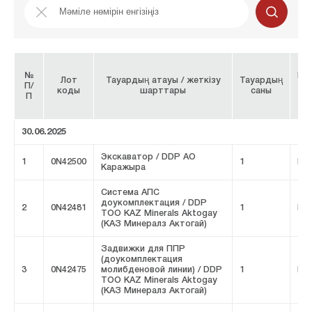
№
Ба
Лот
Тауардың атауы / жеткізу
Тауардың
П/
бр
коды
шарттары
саны
П
30.06.2025
Экскаватор / DDP АО
1
0N42500
1
FIV
Каражыра
Система АПС
доукомплектация / DDP
2
0N42481
1
FIV
ТОО KAZ Minerals Aktogay
(КАЗ Минералз Актогай)
Задвижки для ППР
(доукомплектация
3
0N42475
молибденовой линии) / DDP
1
FIV
ТОО KAZ Minerals Aktogay
(КАЗ Минералз Актогай)