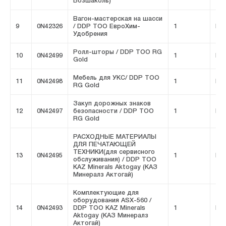
Бозшаколь)
Вагон-мастерская на шасси
9
0N42326
/ DDP ТОО ЕвроХим-
1
FIV
Удобрения
Ролл-шторы / DDP ТОО RG
10
0N42499
1
FIV
Gold
Мебель для УКС/ DDP ТОО
11
0N42498
1
FIV
RG Gold
Закуп дорожных знаков
12
0N42497
безопасности / DDP ТОО
1
FIV
RG Gold
РАСХОДНЫЕ МАТЕРИАЛЫ
ДЛЯ ПЕЧАТАЮЩЕЙ
ТЕХНИКИ(для сервисного
13
0N42495
1
FIV
обслуживания) / DDP ТОО
KAZ Minerals Aktogay (КАЗ
Минералз Актогай)
Комплектующие для
оборудования ASX-560 /
14
0N42493
DDP ТОО KAZ Minerals
1
FIV
Aktogay (КАЗ Минералз
Актогай)