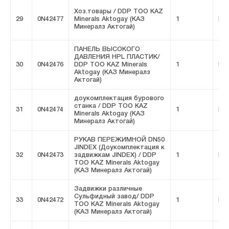
Хоз.товары / DDP ТОО KAZ
29
0N42477
Minerals Aktogay (КАЗ
1
FIV
Минералз Актогай)
ПАНЕЛЬ ВЫСОКОГО
ДАВЛЕНИЯ HPL ПЛАСТИК/
30
0N42476
DDP ТОО KAZ Minerals
1
FIV
Aktogay (КАЗ Минералз
Актогай)
доукомплектация бурового
станка / DDP ТОО KAZ
31
0N42474
1
FIV
Minerals Aktogay (КАЗ
Минералз Актогай)
РУКАВ ПЕРЕЖИМНОЙ DN50
JINDEX (Доукомплектация к
32
0N42473
задвижкам JINDEX) / DDP
1
FIV
ТОО KAZ Minerals Aktogay
(КАЗ Минералз Актогай)
Задвижки различные
Сульфидный завод/ DDP
33
0N42472
1
FIV
ТОО KAZ Minerals Aktogay
(КАЗ Минералз Актогай)