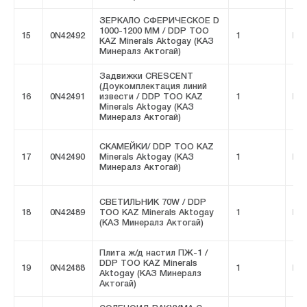
ЗЕРКАЛО СФЕРИЧЕСКОЕ D
1000-1200 MM / DDP ТОО
15
0N42492
1
FIV
KAZ Minerals Aktogay (КАЗ
Минералз Актогай)
Задвижки CRESCENT
(Доукомплектация линий
16
0N42491
извести / DDP ТОО KAZ
1
FIV
Minerals Aktogay (КАЗ
Минералз Актогай)
СКАМЕЙКИ/ DDP ТОО KAZ
17
0N42490
Minerals Aktogay (КАЗ
1
FIV
Минералз Актогай)
СВЕТИЛЬНИК 70W / DDP
18
0N42489
ТОО KAZ Minerals Aktogay
1
FIV
(КАЗ Минералз Актогай)
Плита ж/д настил ПЖ-1 /
DDP ТОО KAZ Minerals
19
0N42488
1
FIV
Aktogay (КАЗ Минералз
Актогай)