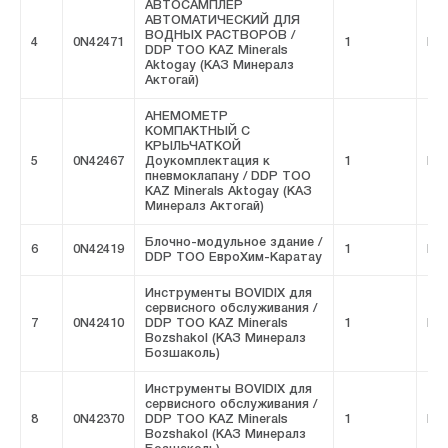
АВТОСАМПЛЕР
АВТОМАТИЧЕСКИЙ ДЛЯ
ВОДНЫХ РАСТВОРОВ /
4
0N42471
1
FIV
DDP ТОО KAZ Minerals
Aktogay (КАЗ Минералз
Актогай)
АНЕМОМЕТР
КОМПАКТНЫЙ С
КРЫЛЬЧАТКОЙ
5
0N42467
Доукомплектация к
1
FIV
пневмоклапану / DDP ТОО
KAZ Minerals Aktogay (КАЗ
Минералз Актогай)
Блочно-модульное здание /
6
0N42419
1
FIV
DDP ТОО ЕвроХим-Каратау
Инструменты BOVIDIX для
сервисного обслуживания /
7
0N42410
DDP ТОО KAZ Minerals
1
FIV
Bozshakol (КАЗ Минералз
Бозшаколь)
Инструменты BOVIDIX для
сервисного обслуживания /
8
0N42370
DDP ТОО KAZ Minerals
1
FIV
Bozshakol (КАЗ Минералз