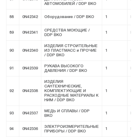
АВТОМОБИЛЕЙ / DDP ВКО
88
0N42342
Оборудование / DDP ВКО
1
FIV
СРЕДСТВА МОЮЩИЕ /
89
0N42341
1
FIV
DDP ВКО
ИЗДЕЛИЯ СТРОИТЕЛЬНЫЕ
90
0N42340
ИЗ ПЛАСТМАСС и ПРОЧИЕ
1
FIV
/ DDP ВКО
РУКАВА ВЫСОКОГО
91
0N42339
1
FIV
ДАВЛЕНИЯ / DDP ВКО
ИЗДЕЛИЯ
САНТЕХНИЧЕСКИЕ,
92
0N42338
КОМПЛЕКТУЮЩИЕ И
1
FIV
РАСХОДНЫЕ МАТЕРИАЛЫ К
НИМ / DDP ВКО
МЕДЬ И СПЛАВЫ / DDP
93
0N42337
1
FIV
ВКО
ЭЛЕКТРОИЗМЕРИТЕЛЬНЫЕ
94
0N42336
1
FIV
ПРИБОРЫ / DDP ВКО