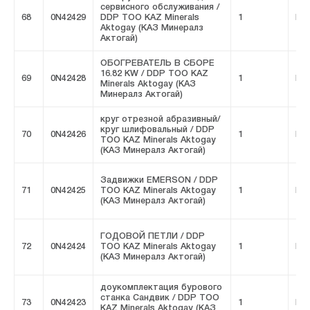
сервисного обслуживания /
68
0N42429
DDP ТОО KAZ Minerals
1
FIV
Aktogay (КАЗ Минералз
Актогай)
ОБОГРЕВАТЕЛЬ В СБОРЕ
16.82 KW / DDP ТОО KAZ
69
0N42428
1
FIV
Minerals Aktogay (КАЗ
Минералз Актогай)
круг отрезной абразивный/
круг шлифовальный / DDP
70
0N42426
1
FIV
ТОО KAZ Minerals Aktogay
(КАЗ Минералз Актогай)
Задвижки EMERSON / DDP
71
0N42425
ТОО KAZ Minerals Aktogay
1
FIV
(КАЗ Минералз Актогай)
ГОДОВОЙ ПЕТЛИ / DDP
72
0N42424
ТОО KAZ Minerals Aktogay
1
FIV
(КАЗ Минералз Актогай)
доукомплектация бурового
станка Сандвик / DDP ТОО
73
0N42423
1
FIV
KAZ Minerals Aktogay (КАЗ