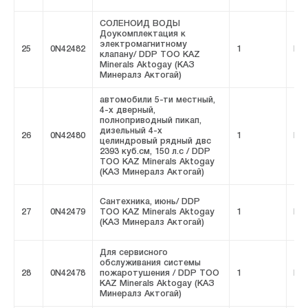
СОЛЕНОИД ВОДЫ
Доукомплектация к
электромагнитному
25
0N42482
1
FIV
клапану/ DDP ТОО KAZ
Minerals Aktogay (КАЗ
Минералз Актогай)
автомобили 5-ти местный,
4-х дверный,
полноприводный пикап,
дизельный 4-х
26
0N42480
1
FIV
целиндровый рядный двс
2393 куб.см, 150 л.с / DDP
ТОО KAZ Minerals Aktogay
(КАЗ Минералз Актогай)
Сантехника, июнь/ DDP
27
0N42479
ТОО KAZ Minerals Aktogay
1
FIV
(КАЗ Минералз Актогай)
Для сервисного
обслуживания системы
28
0N42478
пожаротушения / DDP ТОО
1
FIV
KAZ Minerals Aktogay (КАЗ
Минералз Актогай)