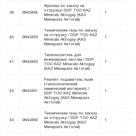
Фреоны по заказу на
отгрузку/ DDP ТОО KAZ
39
0N42464
1
FIV
Minerals Aktogay (КАЗ
Минералз Актогай)
Технические газы по заказу
на отгрузку / DDP ТОО KAZ
40
0N42463
1
FIV
Minerals Aktogay (КАЗ
Минералз Актогай)
Теплоноситель для
инженерных систем / DDP
41
0N42462
1
FIV
ТОО KAZ Minerals Aktogay
(КАЗ Минералз Актогай)
Реагент подавитель пыли
(технологический
химический материал) /
42
0N42461
1
FIV
DDP ТОО KAZ Minerals
Aktogay (КАЗ Минералз
Актогай)
Технические газы по заказу
на отгрузку / DDP ТОО KAZ
43
0N42460
1
FIV
Minerals Aktogay (КАЗ
Минералз Актогай)