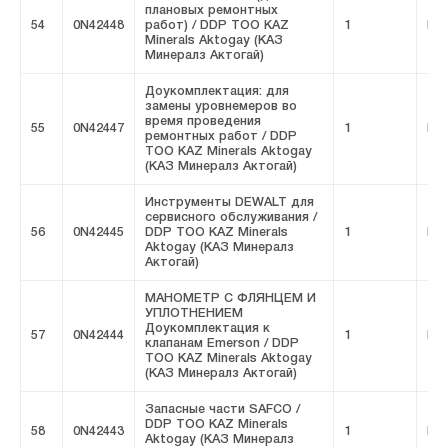
плановых ремонтных
54
0N42448
работ) / DDP ТОО KAZ
1
FIV
Minerals Aktogay (КАЗ
Минералз Актогай)
Доукомплектация: для
замены уровнемеров во
время проведения
55
0N42447
1
FIV
ремонтных работ / DDP
ТОО KAZ Minerals Aktogay
(КАЗ Минералз Актогай)
Инструменты DEWALT для
сервисного обслуживания /
56
0N42445
DDP ТОО KAZ Minerals
1
FIV
Aktogay (КАЗ Минералз
Актогай)
МАНОМЕТР С ФЛЯНЦЕМ И
УПЛОТНЕНИЕМ
Доукомплектация к
57
0N42444
1
FIV
клапанам Emerson / DDP
ТОО KAZ Minerals Aktogay
(КАЗ Минералз Актогай)
Запасные части SAFCO /
DDP ТОО KAZ Minerals
58
0N42443
1
FIV
Aktogay (КАЗ Минералз