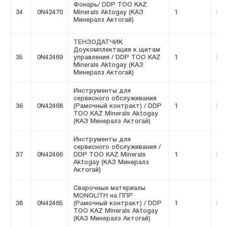
Фонарь/ DDP ТОО KAZ
34
0N42470
Minerals Aktogay (КАЗ
1
FIV
Минералз Актогай)
ТЕНЗОДАТЧИК
Доукомплектация к щитам
35
0N42469
управления / DDP ТОО KAZ
1
FIV
Minerals Aktogay (КАЗ
Минералз Актогай)
Инструменты для
сервисного обслуживания
36
0N42468
(Рамочный контракт) / DDP
1
FIV
ТОО KAZ Minerals Aktogay
(КАЗ Минералз Актогай)
Инструменты для
сервисного обслуживания /
37
0N42466
DDP ТОО KAZ Minerals
1
FIV
Aktogay (КАЗ Минералз
Актогай)
Сварочные материалы
MONOLITH на ППР
38
0N42465
(Рамочный контракт) / DDP
1
FIV
ТОО KAZ Minerals Aktogay
(КАЗ Минералз Актогай)