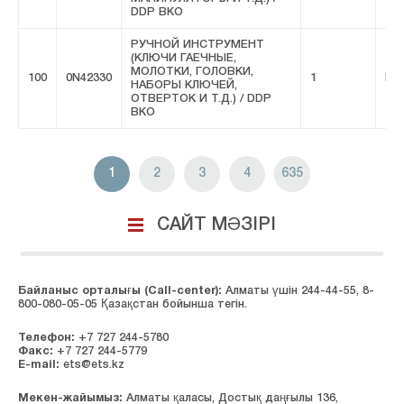
DDP ВКО
РУЧНОЙ ИНСТРУМЕНТ
(КЛЮЧИ ГАЕЧНЫЕ,
МОЛОТКИ, ГОЛОВКИ,
100
0N42330
1
FIV
НАБОРЫ КЛЮЧЕЙ,
ОТВЕРТОК И Т.Д.) / DDP
ВКО
1
2
3
4
635
САЙТ МӘЗІРІ
Байланыс орталығы (Сall-center):
Алматы үшін 244-44-55, 8-
800-080-05-05 Қазақстан бойынша тегін.
Телефон:
+7 727 244-5780
Факс:
+7 727 244-5779
E-mail:
ets@ets.kz
Мекен-жайымыз:
Алматы қаласы, Достық даңғылы 136,