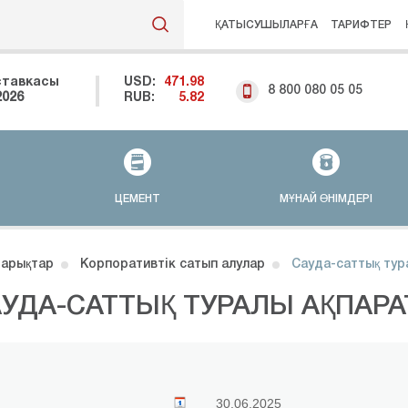
ҚАТЫСУШЫЛАРҒА
ТАРИФТЕР
ставкасы
USD:
471.98
8 800 080 05 05
2026
RUB:
5.82
ЦЕМЕНТ
МҰНАЙ ӨНІМДЕРІ
арықтар
Корпоративтік сатып алулар
Сауда-саттық тур
УДА-САТТЫҚ ТУРАЛЫ АҚПАРА