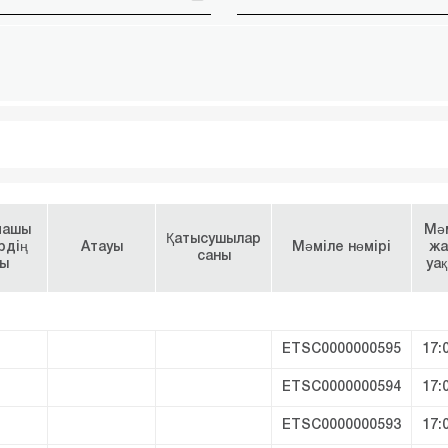
машы
Мә
Қатысушылар
рдің
Атауы
Мәміле нөмірі
жа
саны
ы
уа
ETSC0000000595
17:
ETSC0000000594
17:
ETSC0000000593
17: