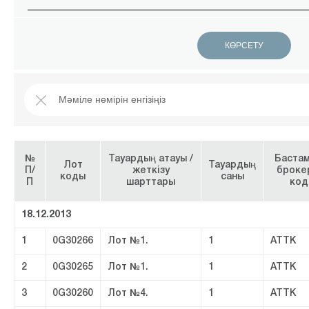
№
Тауардың атауы /
Баста
Лот
Тауардың
П/
жеткізу
броке
коды
саны
П
шарттары
код
18.12.2013
1
0G30266
Лот №1.
1
ATTK
2
0G30265
Лот №1.
1
ATTK
3
0G30260
Лот №4.
1
ATTK