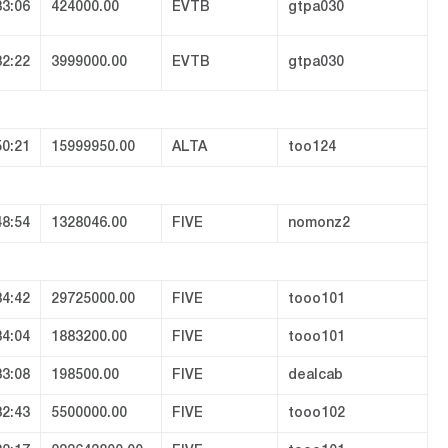
33:06
424000.00
EVTB
gtpa030
32:22
3999000.00
EVTB
gtpa030
50:21
15999950.00
ALTA
too124
48:54
1328046.00
FIVE
nomonz2
34:42
29725000.00
FIVE
tooo101
34:04
1883200.00
FIVE
tooo101
33:08
198500.00
FIVE
dealcab
32:43
5500000.00
FIVE
tooo102