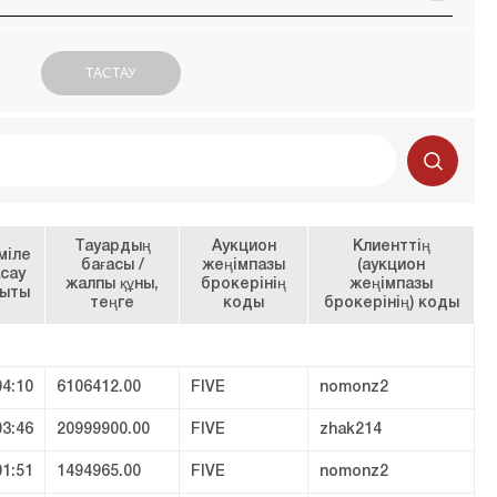
Тауардың
Аукцион
Клиенттің
міле
бағасы /
жеңімпазы
(аукцион
сау
жалпы құны,
брокерінің
жеңімпазы
қыты
теңге
коды
брокерінің) коды
04:10
6106412.00
FIVE
nomonz2
03:46
20999900.00
FIVE
zhak214
01:51
1494965.00
FIVE
nomonz2