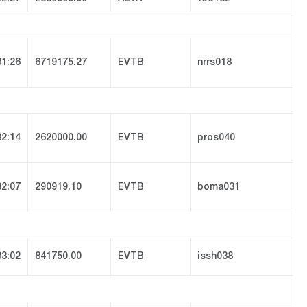
31:26
6719175.27
EVTB
nrrs018
32:14
2620000.00
EVTB
pros040
32:07
290919.10
EVTB
boma031
33:02
841750.00
EVTB
issh038