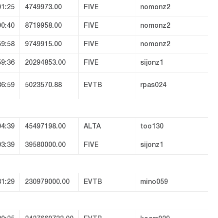
01:25
4749973.00
FIVE
nomonz2
00:40
8719958.00
FIVE
nomonz2
59:58
9749915.00
FIVE
nomonz2
59:36
20294853.00
FIVE
sijonz1
36:59
5023570.88
EVTB
rpas024
04:39
45497198.00
ALTA
too130
03:39
39580000.00
FIVE
sijonz1
31:29
230979000.00
EVTB
mino059