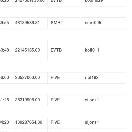
30:25
2427669733.00
EVTB
koam029
39:55
48139586.81
SMRT
smrt005
53:48
22145135.00
EVTB
koil011
56:00
36527000.00
FIVE
ripl192
51:26
36319906.00
FIVE
sijonz1
34:20
109287654.00
FIVE
sijonz1